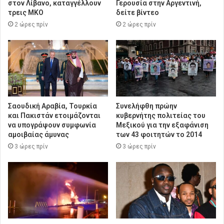
στον Λίβανο, καταγγέλλουν
Γερουσία στην Αργεντινή,
τρεις ΜΚΟ
δείτε βίντεο
2 ώρες πρίν
2 ώρες πρίν
Σαουδική Αραβία, Τουρκία
Συνελήφθη πρώην
και Πακιστάν ετοιμάζονται
κυβερνήτης πολιτείας του
να υπογράψουν συμφωνία
Μεξικού για την εξαφάνιση
αμοιβαίας άμυνας
των 43 φοιτητών το 2014
3 ώρες πρίν
3 ώρες πρίν