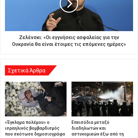
α
ς
δ
ι
ε
ύ
Ζελένσκι: «Οι εγγυήσεις ασφαλείας για την
θ
Ουκρανία θα είναι έτοιμες τις επόμενες ημέρες»
υ
ν
σ
η
Σχετικά Άρθρα
«Έγκλημα πολέμου» ο
Επεισόδια μεταξύ
ισραηλινός βομβαρδισμός
διαδηλωτών και
που σκότωσε δημοσιογράφο
αστυνομικών έξω από τη