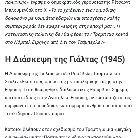
πολιτικής»,
έγραψε ο δημοκρατικός γερουσιαστής Ρίτσαρντ
Μπλουμενθάλ στο X.
«Το να χαϊδεύεις έναν αιμοδιψή
δολοφόνο με κομμάτια εδαφών και υποσχέσεις καλής
συμπεριφοράς δεν έφερε «ειρήνη στην εποχή μας». Η
κατευναστική πολιτική δεν θα φέρει τον Τραμπ πιο κοντά
στο Νόμπελ Ειρήνης από ό,τι τον Τσάμπερλεν».
Η Διάσκεψη της Γιάλτας (1945)
Η Διάσκεψη της Γιάλτας μεταξύ Ρούζβελτ, Τσόρτσιλ και
Στάλιν έθεσε τους όρους της μεταπολεμικής τάξης στην
Ευρώπη. Τότε θεωρήθηκε διπλωματικός θρίαμβος. Σήμερα,
ωστόσο, ιδίως στην Ανατολική Ευρώπη, αντιμετωπίζεται ως
συμφωνία που παρέδωσε εκατομμύρια ανθρώπους πίσω από
το «Σιδηρούν Παραπέτασμα».
Κάποιοι βλέπουν στον σχεδιασμό του Τραμπ για μια «μεγάλη
συμφωνία» με τον Πούτιν τον κίνδυνο να «πουληθεί» το