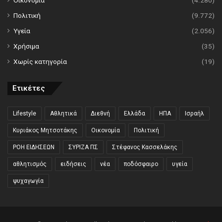
Οικονομία
(4.280)
Πολιτική
(9.772)
Υγεία
(2.056)
Χρήσιμα
(35)
Χωρίς κατηγορία
(19)
Ετικέτες
Lifestyle
Αθλητικά
Διεθνή
Ελλάδα
ΗΠΑ
Ισραήλ
Κυριάκος Μητσοτάκης
Οικονομία
Πολιτική
ΡΟΗ ΕΙΔΗΣΕΩΝ
ΣΥΡΙΖΑ ΠΣ
Στέφανος Κασσελάκης
αθλητισμός
ειδήσεις
νέα
ποδόσφαιρο
υγεία
ψυχαγωγία