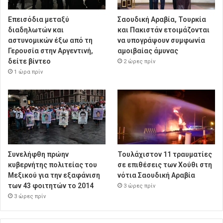
Επεισόδια μεταξύ
Σαουδική Αραβία, Τουρκία
διαδηλωτών και
και Πακιστάν ετοιμάζονται
αστυνομικών έξω από τη
να υπογράψουν συμφωνία
Γερουσία στην Αργεντινή,
αμοιβαίας άμυνας
δείτε βίντεο
2 ώρες πρίν
1 ώρα πρίν
Συνελήφθη πρώην
Τουλάχιστον 11 τραυματίες
κυβερνήτης πολιτείας του
σε επιθέσεις των Χούθι στη
Μεξικού για την εξαφάνιση
νότια Σαουδική Αραβία
των 43 φοιτητών το 2014
3 ώρες πρίν
3 ώρες πρίν