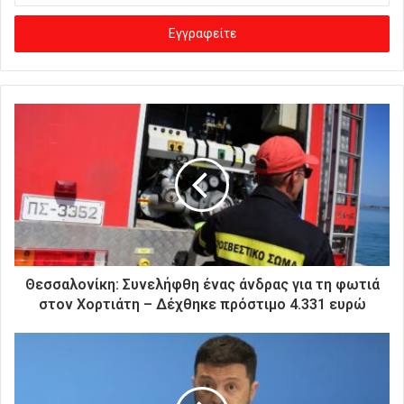
σ
ά
γ
ε
τ
ε
τ
η
ν
η
λ
ε
κ
τ
ρ
Θεσσαλονίκη: Συνελήφθη ένας άνδρας για τη φωτιά
ο
στον Χορτιάτη – Δέχθηκε πρόστιμο 4.331 ευρώ
ν
ι
κ
ή
σ