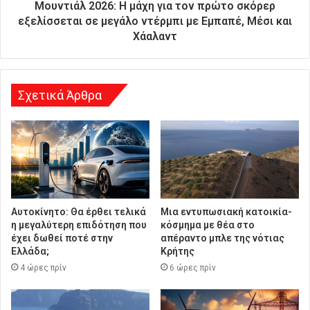
υ
Μουντιάλ 2026: Η μάχη για τον πρώτο σκόρερ
ν
εξελίσσεται σε μεγάλο ντέρμπι με Εμπαπέ, Μέσι και
σ
Χάαλαντ
η
Σχετικά Άρθρα
Αυτοκίνητο: Θα έρθει τελικά
Μια εντυπωσιακή κατοικία-
η μεγαλύτερη επιδότηση που
κόσμημα με θέα στο
έχει δωθεί ποτέ στην
απέραντο μπλε της νότιας
Ελλάδα;
Κρήτης
4 ώρες πρίν
6 ώρες πρίν