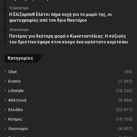
15 λεπτά πρίν
Η Ελίζαμπεθ Ελέτσι πήρε ευχή για το μωρό της, οι
φωτογραφίες από τον Άγιο Νεκτάριο
18 λεπτά πρίν
Πατέρας για δεύτερη φορά ο Κωνσταντέλιας: Η σύζυγός
του Χριστίνα έφερε στον κόσμο ένα υγιέστατο κοριτσάκι
Κατηγορίες
Chat
(55)
Events
(1.235)
Lifestyle
(10.223)
Αθλητικά
(5.936)
Ελλάδα
(22.971)
Κόσμος
(15.155)
Οικονομία
(4.307)