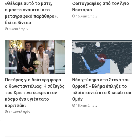
«Θέλαμε αυτό το ματς,
φωτογραφίες από τον Άγιο
είμαστε ανοικτοί στο
Νεκτάριο
μεταγραφικό παράθυρο»,
15 λεπτά πρίν
δείτε βίντεο
8 λεπτά πρίν
Πατέρας για δεύτερη φορά
Νέο χτύπημα στα Στενά του
ο Κωνσταντέλιας: Η σύζυγός
Ορμούζ – Βλήμα έπληξε το
του Χριστίνα έφερε στον
πλοίο κοντά στο Khasab του
κόσμο ένα υγιέστατο
Ομάν
κοριτσάκι
18 λεπτά πρίν
18 λεπτά πρίν