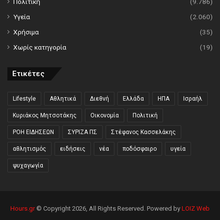
Πολιτική
(9.786)
Υγεία
(2.060)
Χρήσιμα
(35)
Χωρίς κατηγορία
(19)
Ετικέτες
Lifestyle
Αθλητικά
Διεθνή
Ελλάδα
ΗΠΑ
Ισραήλ
Κυριάκος Μητσοτάκης
Οικονομία
Πολιτική
ΡΟΗ ΕΙΔΗΣΕΩΝ
ΣΥΡΙΖΑ ΠΣ
Στέφανος Κασσελάκης
αθλητισμός
ειδήσεις
νέα
ποδόσφαιρο
υγεία
ψυχαγωγία
Hours.gr
© Copyright 2026, All Rights Reserved. Powered by
LOIZ Web