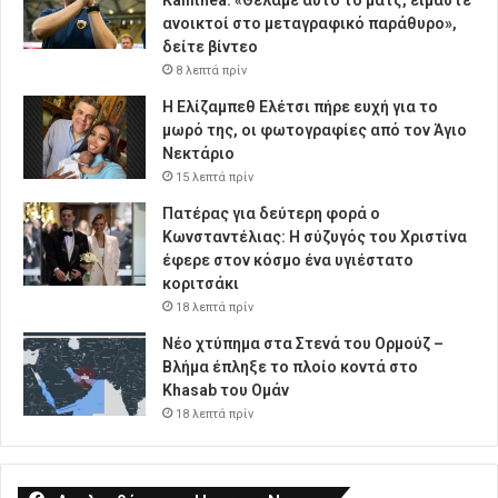
ανοικτοί στο μεταγραφικό παράθυρο»,
δείτε βίντεο
8 λεπτά πρίν
Η Ελίζαμπεθ Ελέτσι πήρε ευχή για το
μωρό της, οι φωτογραφίες από τον Άγιο
Νεκτάριο
15 λεπτά πρίν
Πατέρας για δεύτερη φορά ο
Κωνσταντέλιας: Η σύζυγός του Χριστίνα
έφερε στον κόσμο ένα υγιέστατο
κοριτσάκι
18 λεπτά πρίν
Νέο χτύπημα στα Στενά του Ορμούζ –
Βλήμα έπληξε το πλοίο κοντά στο
Khasab του Ομάν
18 λεπτά πρίν