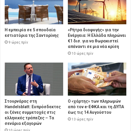
Η εμπειρία σε 5 σπουδαία
«Ρήτρα διαφυγής» για την
εστιατόρια της Σαντορίνης
Ενέργεια: Η Ελλάδα πληρώνει
€1 δισ. για να θωρακιστεί
9 ώρες πρίν
απέναντι σε μια νέα κρίση
10 ώρες πρίν
Στουρνάρας στη
Ο «χάρτης» των πληρωμών
Handelsblatt: Ευπρόσδεκτες
από τον e-ΕΦΚΑ και τη ΔΥΠΑ
οι ξένες συμμετοχές στις
έως τις 14 Αυγούστου
ελληνικές τράπεζες – Τα
13 ώρες πρίν
σενάρια εξαγορών
10 ώρες πρίν