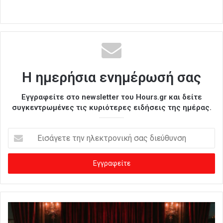
Η ημερήσια ενημέρωσή σας
Εγγραφείτε στο newsletter του Hours.gr και δείτε
συγκεντρωμένες τις κυριότερες ειδήσεις της ημέρας.
Ε
ι
σ
ά
γ
ε
τ
ε
τ