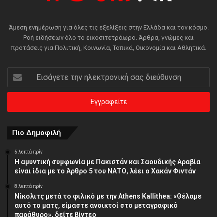
Άμεση ενημέρωση για όλες τις εξελίξεις στην Ελλάδα και τον κόσμο.
Ροή ειδήσεων όλο το εικοσιτετράωρο. Άρθρα, γνώμες και
προτάσεις για Πολιτική, Κοινωνία, Τοπικά, Οικονομία και Αθλητικά.
Εισάγετε
την
ηλεκτρονική
σας
διεύθυνση
Πιο Δημοφιλή
5 λεπτά πρίν
Η αμυντική συμφωνία με Πακιστάν και Σαουδικής Αραβία
είναι ίδια με το Άρθρο 5 του ΝΑΤΟ, λέει ο Χακάν Φιντάν
8 λεπτά πρίν
Νίκολιτς μετά το φιλικό με την Athens Kallithea: «Θέλαμε
αυτό το ματς, είμαστε ανοικτοί στο μεταγραφικό
παράθυρο», δείτε βίντεο