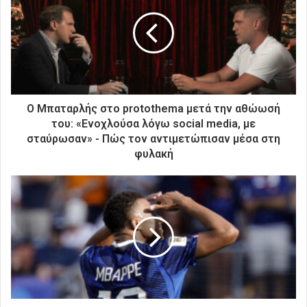
η
ν
η
λ
ε
κ
τ
ρ
Ο Μπαταρλής στο protothema μετά την αθώωσή
ο
του: «Ενοχλούσα λόγω social media, με
ν
σταύρωσαν» - Πώς τον αντιμετώπισαν μέσα στη
ι
φυλακή
κ
ή
σ
α
ς
δ
ι
ε
ύ
θ