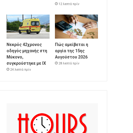
12 λεπτά πρίν
Νεκρός 42χρονος
Πώς αμείβεται η
οδηγός μηχανής στη
αργία της 15ης
Μύκονο,
Αυγούστου 2026
συγκρούστηκε με ΙΧ
28 λεπτά πρίν
24 λεπτά πρίν