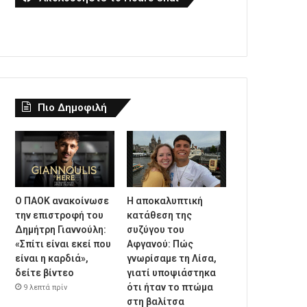
Πιο Δημοφιλή
Ο ΠΑΟΚ ανακοίνωσε
Η αποκαλυπτική
την επιστροφή του
κατάθεση της
Δημήτρη Γιαννούλη:
συζύγου του
«Σπίτι είναι εκεί που
Αφγανού: Πώς
είναι η καρδιά»,
γνωρίσαμε τη Λίσα,
δείτε βίντεο
γιατί υποψιάστηκα
ότι ήταν το πτώμα
9 λεπτά πρίν
στη βαλίτσα