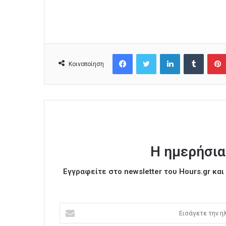
Facebook
Twitter
LinkedIn
Tumblr
Κοινοποίηση
Η ημερήσια
Εγγραφείτε στο newsletter του Hours.gr κα
Ε
ι