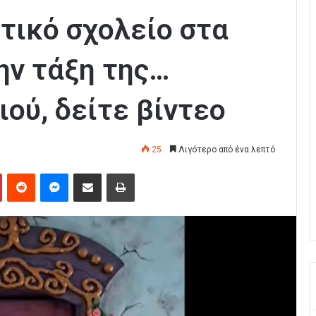
τικό σχολείο στα
ην τάξη της…
ού, δείτε βίντεο
25
Λιγότερο από ένα λεπτό
Pinterest
Reddit
Messenger
Κοινοποίηση μέσω Email
Εκτύπωση