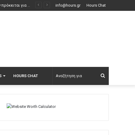
Ο ΠΑΟΚ ανακοίνωσε την επιστροφή του Δημήτρη Γιαννούλη: «Σπίτι είναι εκεί που είναι η καρδιά», δείτε βίντεο
info@hours.gr
Hours Chat
Αναζήτηση
S
HOURS CHAT
για