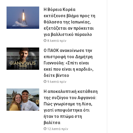
Η Βόρεια Κορέα
εκτόξευσε βλήμα προς τη
θάλασσα της Ιαπωνίας,
εξετάζεται αν πρόκειται
για βαλλιστικό πύραυλο
8 λεπτά πρίν
Ο ΠΑΟΚ ανακοίνωσε την
επιστροφή του Δημήτρη
Γιαννούλη: «Σπίτι είναι
εκεί που είναι η καρδιά»,
δείτε βίντεο
9 λεπτά πρίν
Η αποκαλυπτική κατάθεση
της συζύγου του Αφγανού:
Πώς γνωρίσαμε τη Λίσα,
γιατί υποψιάστηκα ότι
ήταν το πτώμα στη
βαλίτσα
12 λεπτά πρίν