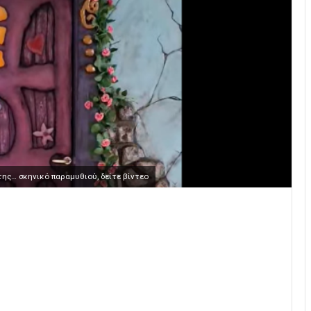
της… σκηνικό παραμυθιού, δείτε βίντεο