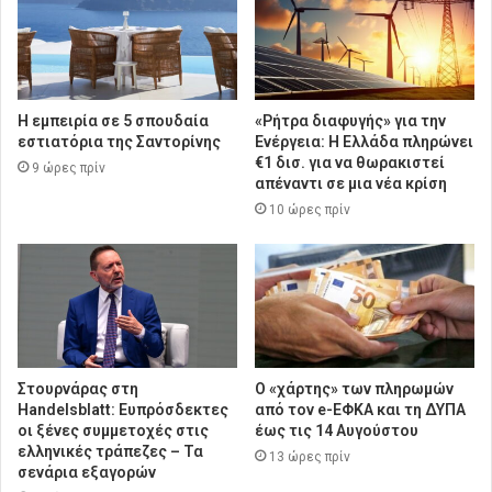
Η εμπειρία σε 5 σπουδαία
«Ρήτρα διαφυγής» για την
εστιατόρια της Σαντορίνης
Ενέργεια: Η Ελλάδα πληρώνει
€1 δισ. για να θωρακιστεί
9 ώρες πρίν
απέναντι σε μια νέα κρίση
10 ώρες πρίν
Στουρνάρας στη
Ο «χάρτης» των πληρωμών
Handelsblatt: Ευπρόσδεκτες
από τον e-ΕΦΚΑ και τη ΔΥΠΑ
οι ξένες συμμετοχές στις
έως τις 14 Αυγούστου
ελληνικές τράπεζες – Τα
13 ώρες πρίν
σενάρια εξαγορών