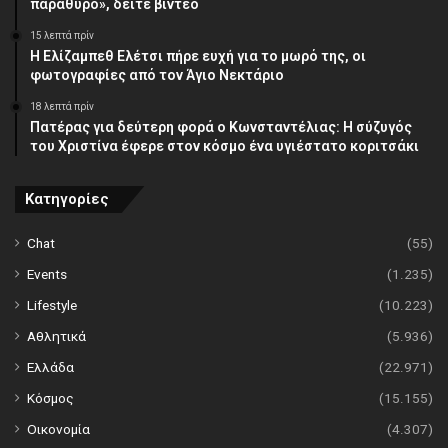
παράθυρο», δείτε βίντεο
15 λεπτά πρίν
Η Ελίζαμπεθ Ελέτσι πήρε ευχή για το μωρό της, οι
φωτογραφίες από τον Άγιο Νεκτάριο
18 λεπτά πρίν
Πατέρας για δεύτερη φορά ο Κωνσταντέλιας: Η σύζυγός
του Χριστίνα έφερε στον κόσμο ένα υγιέστατο κοριτσάκι
Κατηγορίες
Chat
(55)
Events
(1.235)
Lifestyle
(10.223)
Αθλητικά
(5.936)
Ελλάδα
(22.971)
Κόσμος
(15.155)
Οικονομία
(4.307)