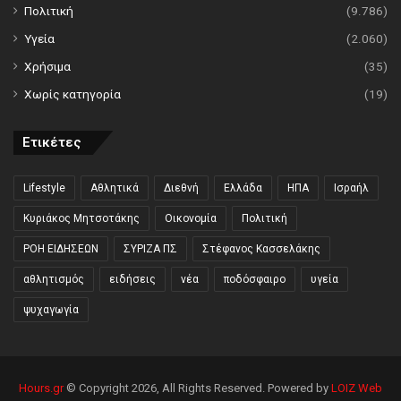
Πολιτική
(9.786)
Υγεία
(2.060)
Χρήσιμα
(35)
Χωρίς κατηγορία
(19)
Ετικέτες
Lifestyle
Αθλητικά
Διεθνή
Ελλάδα
ΗΠΑ
Ισραήλ
Κυριάκος Μητσοτάκης
Οικονομία
Πολιτική
ΡΟΗ ΕΙΔΗΣΕΩΝ
ΣΥΡΙΖΑ ΠΣ
Στέφανος Κασσελάκης
αθλητισμός
ειδήσεις
νέα
ποδόσφαιρο
υγεία
ψυχαγωγία
Hours.gr
© Copyright 2026, All Rights Reserved. Powered by
LOIZ Web