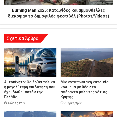
ε
ύ
Burning Man 2025: Καταιγίδες και αμμοθύελλες
θ
διέκοψαν το δημοφιλές φεστιβάλ (Photos/Videos)
υ
ν
σ
η
Σχετικά Άρθρα
Αυτοκίνητο: Θα έρθει τελικά
Μια εντυπωσιακή κατοικία-
η μεγαλύτερη επιδότηση που
κόσμημα με θέα στο
έχει δωθεί ποτέ στην
απέραντο μπλε της νότιας
Ελλάδα;
Κρήτης
4 ώρες πρίν
7 ώρες πρίν