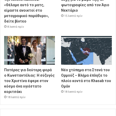
«Θέλαμε αυτό το ματς,
φωτογραφίες από τον Άγιο
είμαστε ανοικτοί στο
Νεκτάριο
μεταγραφικό παράθυρο»,
15 λεπτά πρίν
δείτε βίντεο
8 λεπτά πρίν
Πατέρας για δεύτερη φορά
Νέο χτύπημα στα Στενά του
ο Κωνσταντέλιας: Η σύζυγός
Ορμούζ – Βλήμα έπληξε το
του Χριστίνα έφερε στον
πλοίο κοντά στο Khasab του
κόσμο ένα υγιέστατο
Ομάν
κοριτσάκι
18 λεπτά πρίν
18 λεπτά πρίν