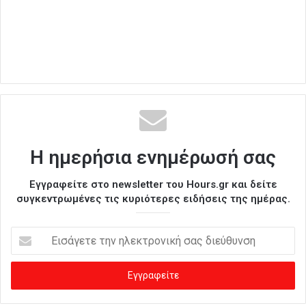
Η ημερήσια ενημέρωσή σας
Εγγραφείτε στο newsletter του Hours.gr και δείτε
συγκεντρωμένες τις κυριότερες ειδήσεις της ημέρας.
Ε
ι
σ
ά
γ
ε