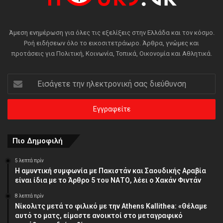
Άμεση ενημέρωση για όλες τις εξελίξεις στην Ελλάδα και τον κόσμο.
Ροή ειδήσεων όλο το εικοσιτετράωρο. Άρθρα, γνώμες και
προτάσεις για Πολιτική, Κοινωνία, Τοπικά, Οικονομία και Αθλητικά.
Εισάγετε
την
ηλεκτρονική
σας
διεύθυνση
Πιο Δημοφιλή
5 λεπτά πρίν
Η αμυντική συμφωνία με Πακιστάν και Σαουδικής Αραβία
είναι ίδια με το Άρθρο 5 του ΝΑΤΟ, λέει ο Χακάν Φιντάν
8 λεπτά πρίν
Νίκολιτς μετά το φιλικό με την Athens Kallithea: «Θέλαμε
αυτό το ματς, είμαστε ανοικτοί στο μεταγραφικό