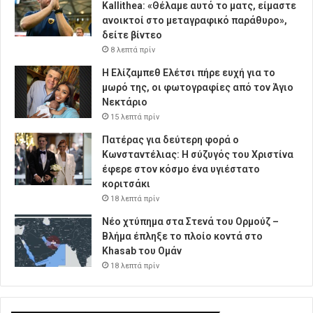
Kallithea: «Θέλαμε αυτό το ματς, είμαστε
ανοικτοί στο μεταγραφικό παράθυρο»,
δείτε βίντεο
8 λεπτά πρίν
Η Ελίζαμπεθ Ελέτσι πήρε ευχή για το
μωρό της, οι φωτογραφίες από τον Άγιο
Νεκτάριο
15 λεπτά πρίν
Πατέρας για δεύτερη φορά ο
Κωνσταντέλιας: Η σύζυγός του Χριστίνα
έφερε στον κόσμο ένα υγιέστατο
κοριτσάκι
18 λεπτά πρίν
Νέο χτύπημα στα Στενά του Ορμούζ –
Βλήμα έπληξε το πλοίο κοντά στο
Khasab του Ομάν
18 λεπτά πρίν