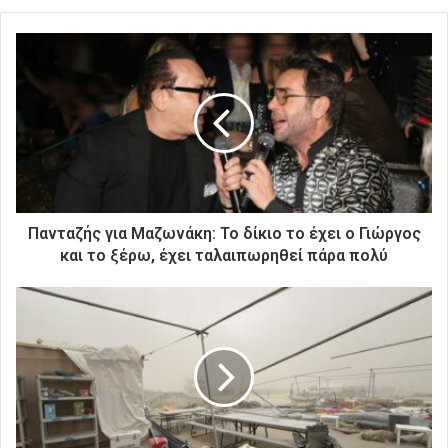
τ
ε
τ
η
ν
η
λ
ε
κ
τ
ρ
Πανταζής για Μαζωνάκη: Το δίκιο το έχει ο Γιώργος
ο
και το ξέρω, έχει ταλαιπωρηθεί πάρα πολύ
ν
ι
κ
ή
σ
α
ς
δ
ι