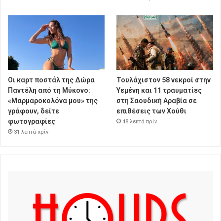
Οι καρτ ποστάλ της Δώρα
Τουλάχιστον 58 νεκροί στην
Παντέλη από τη Μύκονο:
Υεμένη και 11 τραυματίες
«Μαρμαροκολόνα μου» της
στη Σαουδική Αραβία σε
γράφουν, δείτε
επιθέσεις των Χούθι
φωτογραφίες
48 λεπτά πρίν
31 λεπτά πρίν