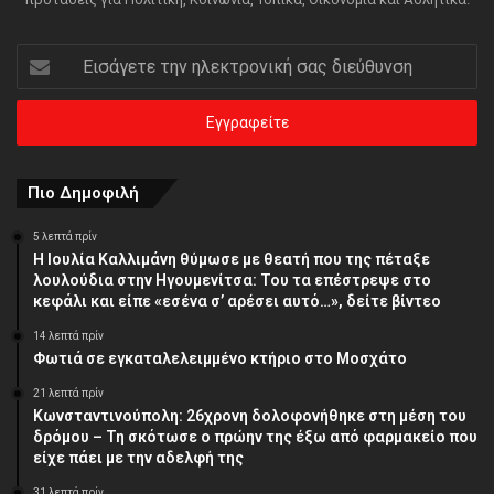
Εισάγετε
την
ηλεκτρονική
σας
διεύθυνση
Πιο Δημοφιλή
5 λεπτά πρίν
Η Ιουλία Καλλιμάνη θύμωσε με θεατή που της πέταξε
λουλούδια στην Ηγουμενίτσα: Του τα επέστρεψε στο
κεφάλι και είπε «εσένα σ’ αρέσει αυτό…», δείτε βίντεο
14 λεπτά πρίν
Φωτιά σε εγκαταλελειμμένο κτήριο στο Μοσχάτο
21 λεπτά πρίν
Κωνσταντινούπολη: 26χρονη δολοφονήθηκε στη μέση του
δρόμου – Τη σκότωσε ο πρώην της έξω από φαρμακείο που
είχε πάει με την αδελφή της
31 λεπτά πρίν