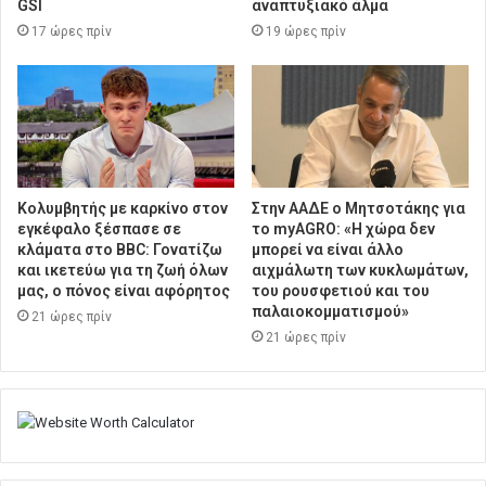
GSI
αναπτυξιακό άλμα
17 ώρες πρίν
19 ώρες πρίν
Κολυμβητής με καρκίνο στον
Στην ΑΑΔΕ ο Μητσοτάκης για
εγκέφαλο ξέσπασε σε
το myAGRO: «Η χώρα δεν
κλάματα στο BBC: Γονατίζω
μπορεί να είναι άλλο
και ικετεύω για τη ζωή όλων
αιχμάλωτη των κυκλωμάτων,
μας, ο πόνος είναι αφόρητος
του ρουσφετιού και του
παλαιοκομματισμού»
21 ώρες πρίν
21 ώρες πρίν