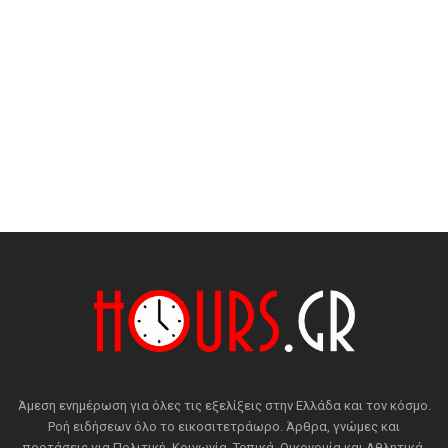
Άμεση ενημέρωση για όλες τις εξελίξεις στην Ελλάδα και τον κόσμο.
Ροή ειδήσεων όλο το εικοσιτετράωρο. Άρθρα, γνώμες και
προτάσεις για Πολιτική, Κοινωνία, Τοπικά, Οικονομία και Αθλητικά.