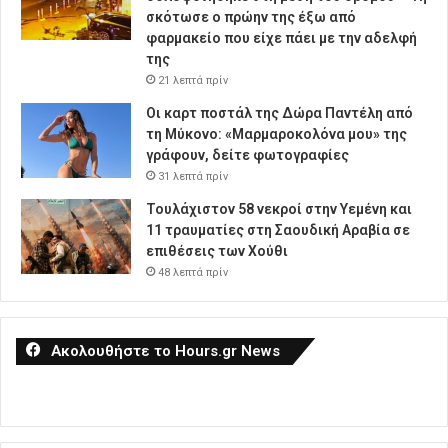
σκότωσε ο πρώην της έξω από
φαρμακείο που είχε πάει με την αδελφή
της
21 λεπτά πρίν
Οι καρτ ποστάλ της Δώρα Παντέλη από
τη Μύκονο: «Μαρμαροκολόνα μου» της
γράφουν, δείτε φωτογραφίες
31 λεπτά πρίν
Τουλάχιστον 58 νεκροί στην Υεμένη και
11 τραυματίες στη Σαουδική Αραβία σε
επιθέσεις των Χούθι
48 λεπτά πρίν
Ακολουθήστε το Hours.gr News