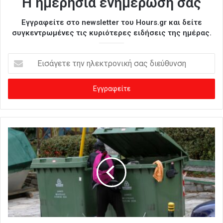
Η ημερήσια ενημέρωσή σας
Εγγραφείτε στο newsletter του Hours.gr και δείτε
συγκεντρωμένες τις κυριότερες ειδήσεις της ημέρας.
Ε
ι
σ
ά
γ
ε
τ
ε
τ
η
ν
η
λ
ε
κ
τ