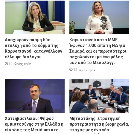
Αποχωρούν ακόμη δύο
Καρυστιανού κατά ΜΜΕ:
στελέχη από το κόμμα της
Έφυγαν 1.000 από τη ΝΔ για
Καρυστιανού, καταγγέλλουν
Σαμαρά και οι περισσότεροι
έλλειψη διαλόγου
ασχολούνται με ένα μέλος
μας από το Μεσολόγγι
11 ώρες πρίν
15 ώρες πρίν
Χατζηβασιλείου: Ψήφος
Μητσοτάκης: Στρατηγική
εμπιστοσύνης στην Ελλάδα η
προτεραιότητα η βιομηχανία,
είσοδος της Meridiam στο
στόχος μας ένα νέο