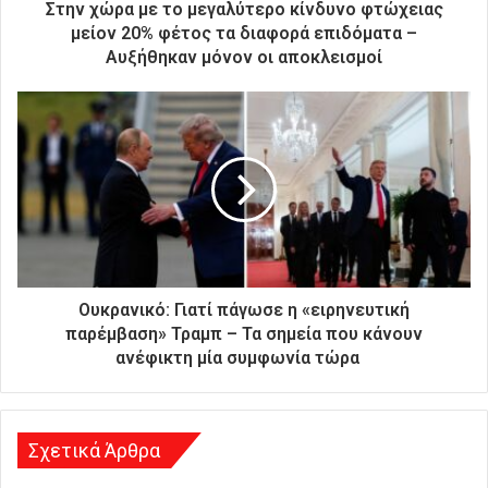
ρ
Στην χώρα με το μεγαλύτερο κίνδυνο φτώχειας
ο
μείον 20% φέτος τα διαφορά επιδόματα –
ν
Aυξήθηκαν μόνον οι αποκλεισμοί
ι
κ
ή
σ
α
ς
δ
ι
ε
ύ
θ
Ουκρανικό: Γιατί πάγωσε η «ειρηνευτική
υ
παρέμβαση» Τραμπ – Τα σημεία που κάνουν
ν
ανέφικτη μία συμφωνία τώρα
σ
η
Σχετικά Άρθρα