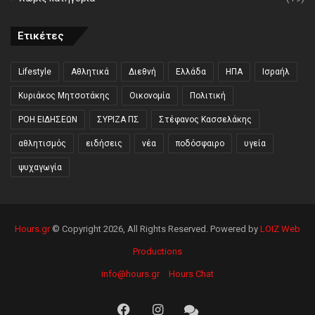
Ετικέτες
Lifestyle
Αθλητικά
Διεθνή
Ελλάδα
ΗΠΑ
Ισραήλ
Κυριάκος Μητσοτάκης
Οικονομία
Πολιτική
ΡΟΗ ΕΙΔΗΣΕΩΝ
ΣΥΡΙΖΑ ΠΣ
Στέφανος Κασσελάκης
αθλητισμός
ειδήσεις
νέα
ποδόσφαιρο
υγεία
ψυχαγωγία
Hours.gr
© Copyright 2026, All Rights Reserved. Powered by
LOIZ Web
Productions
info@hours.gr
Hours Chat
Facebook
Instagram
Hours