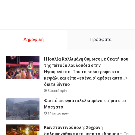
Δημοφιλή
Πρόσφατα
Η Ιουλία Καλλιμάνη θύμωσε με θεατή που
της πέταξε λουλούδια στην
Ηγουμενίτσα: Του τα επέστρεψε στο
κεφάλι και είπε «εσένα σ’ αρέσει αυτό…»,
δείτε βίντεο
5 λεπτά πρίν
Φωτιά σε εγκαταλελειμμένο κτήριο στο
Μοσχάτο
14 λεπτά πρίν
Κωνσταντινούπολη: 26χρονη
δολοφονήθηκε στη μέση του δρόμου – Τη