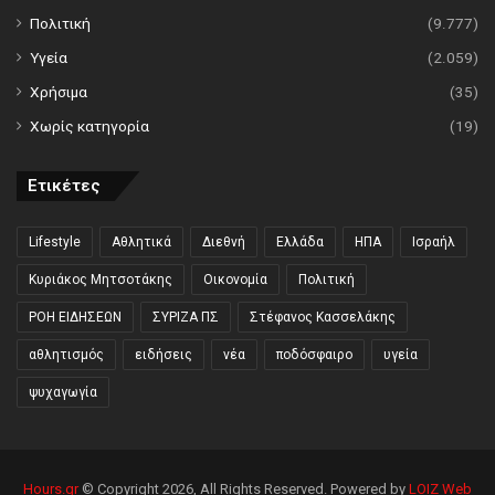
Πολιτική
(9.777)
Υγεία
(2.059)
Χρήσιμα
(35)
Χωρίς κατηγορία
(19)
Ετικέτες
Lifestyle
Αθλητικά
Διεθνή
Ελλάδα
ΗΠΑ
Ισραήλ
Κυριάκος Μητσοτάκης
Οικονομία
Πολιτική
ΡΟΗ ΕΙΔΗΣΕΩΝ
ΣΥΡΙΖΑ ΠΣ
Στέφανος Κασσελάκης
αθλητισμός
ειδήσεις
νέα
ποδόσφαιρο
υγεία
ψυχαγωγία
Hours.gr
© Copyright 2026, All Rights Reserved. Powered by
LOIZ Web