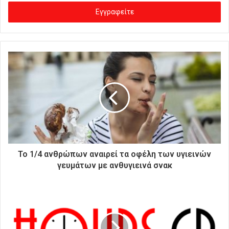
σ
ά
γ
ε
τ
ε
τ
η
ν
η
λ
ε
κ
τ
ρ
Το 1/4 ανθρώπων αναιρεί τα οφέλη των υγιεινών
ο
γευμάτων με ανθυγιεινά σνακ
ν
ι
κ
ή
σ
α