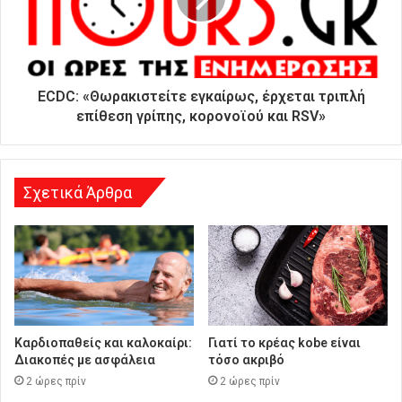
ς
δ
ι
ε
ύ
ECDC: «Θωρακιστείτε εγκαίρως, έρχεται τριπλή
θ
επίθεση γρίπης, κορονοϊού και RSV»
υ
ν
σ
η
Σχετικά Άρθρα
Καρδιοπαθείς και καλοκαίρι:
Γιατί το κρέας kobe είναι
Διακοπές με ασφάλεια
τόσο ακριβό
2 ώρες πρίν
2 ώρες πρίν