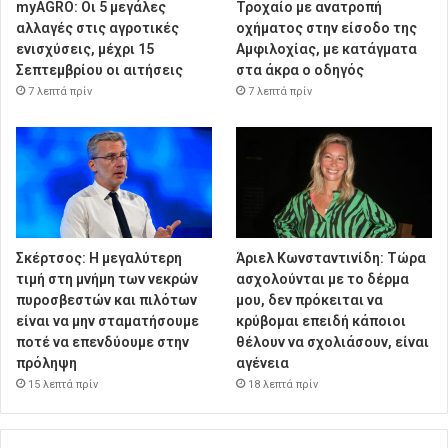
myAGRO: Οι 5 μεγάλες
Τροχαίο με ανατροπή
αλλαγές στις αγροτικές
οχήματος στην είσοδο της
ενισχύσεις, μέχρι 15
Αμφιλοχίας, με κατάγματα
Σεπτεμβρίου οι αιτήσεις
στα άκρα ο οδηγός
7 λεπτά πρίν
7 λεπτά πρίν
Σκέρτσος: Η μεγαλύτερη
Άριελ Κωνσταντινίδη: Τώρα
τιμή στη μνήμη των νεκρών
ασχολούνται με το δέρμα
πυροσβεστών και πιλότων
μου, δεν πρόκειται να
είναι να μην σταματήσουμε
κρύβομαι επειδή κάποιοι
ποτέ να επενδύουμε στην
θέλουν να σχολιάσουν, είναι
πρόληψη
αγένεια
15 λεπτά πρίν
18 λεπτά πρίν