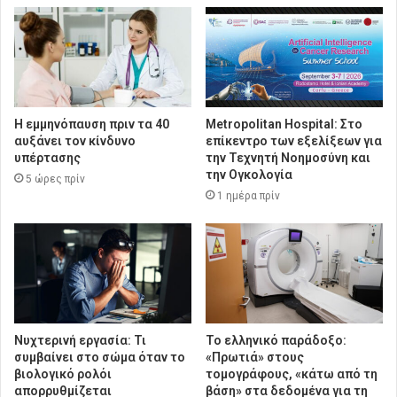
Η εμμηνόπαυση πριν τα 40
Metropolitan Hospital: Στο
αυξάνει τον κίνδυνο
επίκεντρο των εξελίξεων για
υπέρτασης
την Τεχνητή Νοημοσύνη και
την Ογκολογία
5 ώρες πρίν
1 ημέρα πρίν
Νυχτερινή εργασία: Τι
Το ελληνικό παράδοξο:
συμβαίνει στο σώμα όταν το
«Πρωτιά» στους
βιολογικό ρολόι
τομογράφους, «κάτω από τη
απορρυθμίζεται
βάση» στα δεδομένα για τη