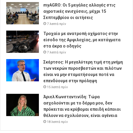
myAGRO: Οι 5 μεγάλες αλλαγές στις
αγροτικές ενισχύσεις, μέχρι 15
Σεπτεμβρίου οι αιτήσεις
7 λεπτά πρίν
Τροχαίο με ανατροπή οχήματος στην
είσοδο της Αμφιλοχίας, με κατάγματα
στα άκρα ο οδηγός
7 λεπτά πρίν
Σκέρτσος: Η μεγαλύτερη τιμή στη μνήμη
των νεκρών πυροσβεστών και πιλότων
είναι να μην σταματήσουμε ποτέ να
επενδύουμε στην πρόληψη
15 λεπτά πρίν
Άριελ Κωνσταντινίδη: Τώρα
ασχολούνται με το δέρμα μου, δεν
πρόκειται να κρύβομαι επειδή κάποιοι
θέλουν να σχολιάσουν, είναι αγένεια
18 λεπτά πρίν