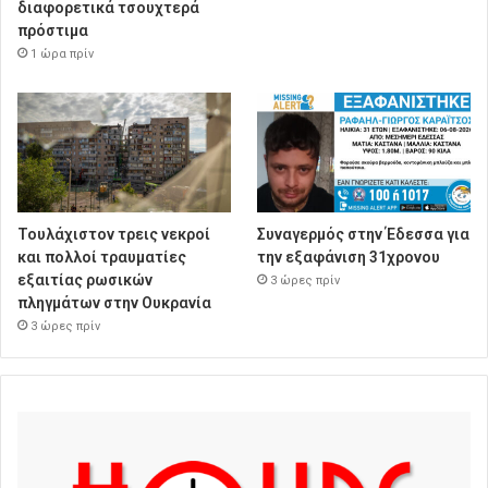
διαφορετικά τσουχτερά
πρόστιμα
1 ώρα πρίν
Τουλάχιστον τρεις νεκροί
Συναγερμός στην Έδεσσα για
και πολλοί τραυματίες
την εξαφάνιση 31χρονου
εξαιτίας ρωσικών
3 ώρες πρίν
πληγμάτων στην Ουκρανία
3 ώρες πρίν