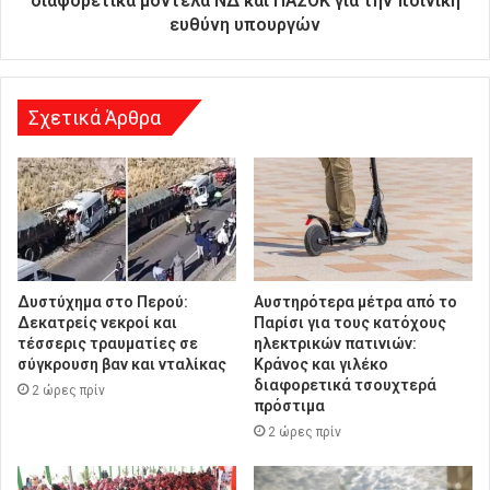
διαφορετικά μοντέλα ΝΔ και ΠΑΣΟΚ για την ποινική
ν
ευθύνη υπουργών
σ
η
Σχετικά Άρθρα
Δυστύχημα στο Περού:
Αυστηρότερα μέτρα από το
Δεκατρείς νεκροί και
Παρίσι για τους κατόχους
τέσσερις τραυματίες σε
ηλεκτρικών πατινιών:
σύγκρουση βαν και νταλίκας
Κράνος και γιλέκο
διαφορετικά τσουχτερά
2 ώρες πρίν
πρόστιμα
2 ώρες πρίν