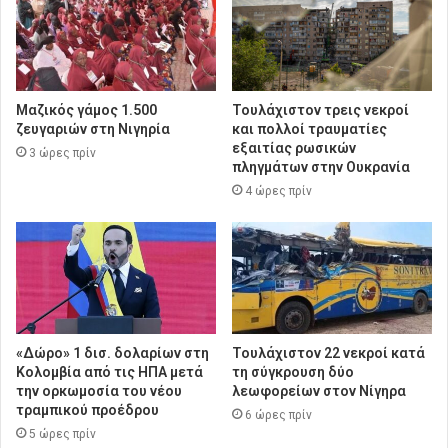
Μαζικός γάμος 1.500
Τουλάχιστον τρεις νεκροί
ζευγαριών στη Νιγηρία
και πολλοί τραυματίες
εξαιτίας ρωσικών
3 ώρες πρίν
πληγμάτων στην Ουκρανία
4 ώρες πρίν
«Δώρο» 1 δισ. δολαρίων στη
Τουλάχιστον 22 νεκροί κατά
Κολομβία από τις ΗΠΑ μετά
τη σύγκρουση δύο
την ορκωμοσία του νέου
λεωφορείων στον Νίγηρα
τραμπικού προέδρου
6 ώρες πρίν
5 ώρες πρίν