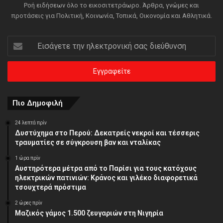
Ροή ειδήσεων όλο το εικοσιτετράωρο. Άρθρα, γνώμες και
προτάσεις για Πολιτική, Κοινωνία, Τοπικά, Οικονομία και Αθλητικά.
Εισάγετε
την
ηλεκτρονική
σας
διεύθυνση
Πιο Δημοφιλή
24 λεπτά πρίν
Δυστύχημα στο Περού: Δεκατρείς νεκροί και τέσσερις
τραυματίες σε σύγκρουση βαν και νταλίκας
1 ώρα πρίν
Αυστηρότερα μέτρα από το Παρίσι για τους κατόχους
ηλεκτρικών πατινιών: Κράνος και γιλέκο διαφορετικά
τσουχτερά πρόστιμα
2 ώρες πρίν
Μαζικός γάμος 1.500 ζευγαριών στη Νιγηρία