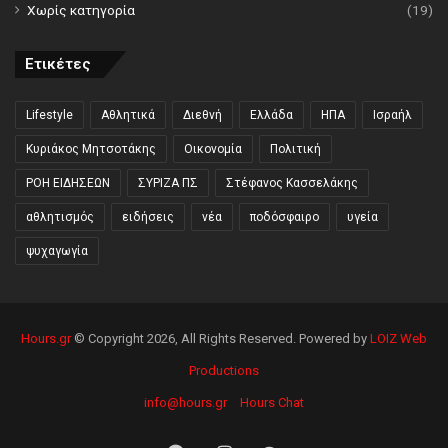
Χωρίς κατηγορία
(19)
Ετικέτες
Lifestyle
Αθλητικά
Διεθνή
Ελλάδα
ΗΠΑ
Ισραήλ
Κυριάκος Μητσοτάκης
Οικονομία
Πολιτική
ΡΟΗ ΕΙΔΗΣΕΩΝ
ΣΥΡΙΖΑ ΠΣ
Στέφανος Κασσελάκης
αθλητισμός
ειδήσεις
νέα
ποδόσφαιρο
υγεία
ψυχαγωγία
Hours.gr
© Copyright 2026, All Rights Reserved. Powered by
LOIZ Web
Productions
info@hours.gr
Hours Chat