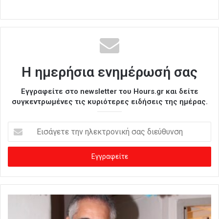
Η ημερήσια ενημέρωσή σας
Εγγραφείτε στο newsletter του Hours.gr και δείτε
συγκεντρωμένες τις κυριότερες ειδήσεις της ημέρας.
Ε
ι
σ
ά
γ
ε
τ
ε
τ