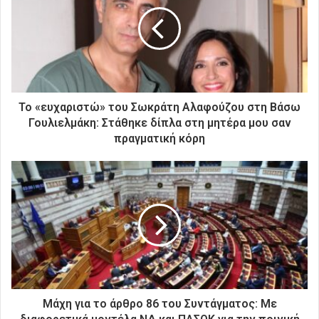
η
ν
η
λ
ε
κ
τ
ρ
Το «ευχαριστώ» του Σωκράτη Αλαφούζου στη Βάσω
ο
Γουλιελμάκη: Στάθηκε δίπλα στη μητέρα μου σαν
ν
πραγματική κόρη
ι
κ
ή
σ
α
ς
δ
ι
ε
ύ
θ
Μάχη για το άρθρο 86 του Συντάγματος: Με
υ