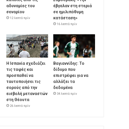
αδυναμίες του
έβγαλαν στη στεριά
σεναρίου
σε ημιλιπόθυμη
κατάσταση»
12 λεπτά πρίν
16 λεπτά πρίν
Η Ισπανία σχεδιάζει
Βαγιαννίδης: Το
τις ταφές και
δίδυμο που
προσπαθεί να
επιστρέφει για να
ταυτοποιήσει τις
αλλάξει τα
σορούς από την
δεδομένα
εισβολή μεταναστών
34 λεπτά πρίν
στη Θέουτα
26 λεπτά πρίν