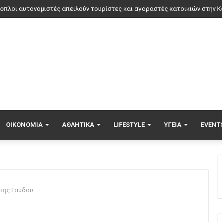
ΟΙΚΟΝΟΜΊΑ
ΑΘΛΗΤΙΚΆ
LIFESTYLE
ΥΓΕΊΑ
EVENT
της Γαύδου