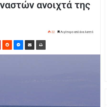
ναστών ανοιχτά της
22
Λιγότερο από ένα λεπτό
Pinterest
Reddit
Messenger
Κοινοποίηση μέσω Email
Εκτύπωση