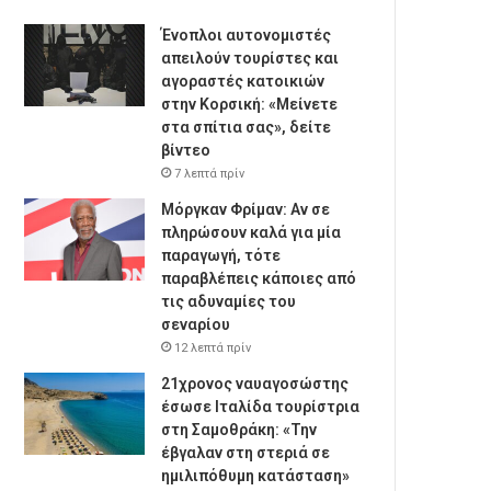
Ένοπλοι αυτονομιστές
απειλούν τουρίστες και
αγοραστές κατοικιών
στην Κορσική: «Μείνετε
στα σπίτια σας», δείτε
βίντεο
7 λεπτά πρίν
Μόργκαν Φρίμαν: Αν σε
πληρώσουν καλά για μία
παραγωγή, τότε
παραβλέπεις κάποιες από
τις αδυναμίες του
σεναρίου
12 λεπτά πρίν
21χρονος ναυαγοσώστης
έσωσε Ιταλίδα τουρίστρια
στη Σαμοθράκη: «Την
έβγαλαν στη στεριά σε
ημιλιπόθυμη κατάσταση»