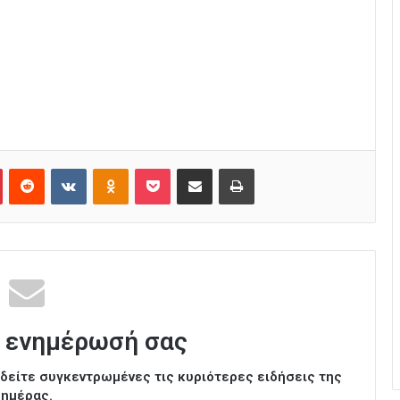
Pinterest
Reddit
VKontakte
Odnoklassniki
Pocket
Κοινοποίηση μέσω Email
Εκτύπωση
 ενημέρωσή σας
ι δείτε συγκεντρωμένες τις κυριότερες ειδήσεις της
ημέρας.