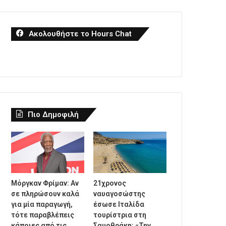
Ακολουθήστε το Hours Chat
Πιο Δημοφιλή
Μόργκαν Φρίμαν: Αν
21χρονος
σε πληρώσουν καλά
ναυαγοσώστης
για μία παραγωγή,
έσωσε Ιταλίδα
τότε παραβλέπεις
τουρίστρια στη
κάποιες από τις
Σαμοθράκη: «Την