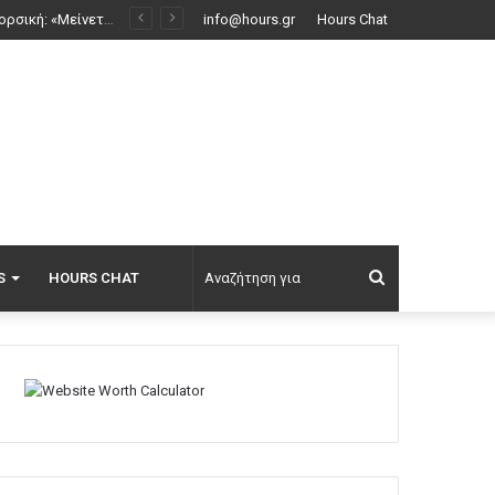
Μόργκαν Φρίμαν: Αν σε πληρώσουν καλά για μία παραγωγή, τότε παραβλέπεις κάποιες από τις αδυναμίες του σεναρίου
info@hours.gr
Hours Chat
Αναζήτηση
S
HOURS CHAT
για