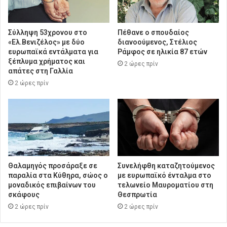
Σύλληψη 53χρονου στο
Πέθανε ο σπουδαίος
«Ελ.Βενιζέλος» με δύο
διανοούμενος, Στέλιος
ευρωπαϊκά εντάλματα για
Ράμφος σε ηλικία 87 ετών
ξέπλυμα χρήματος και
2 ώρες πρίν
απάτες στη Γαλλία
2 ώρες πρίν
Θαλαμηγός προσάραξε σε
Συνελήφθη καταζητούμενος
παραλία στα Κύθηρα, σώος ο
με ευρωπαϊκό ένταλμα στο
μοναδικός επιβαίνων του
τελωνείο Μαυροματίου στη
σκάφους
Θεσπρωτία
2 ώρες πρίν
2 ώρες πρίν