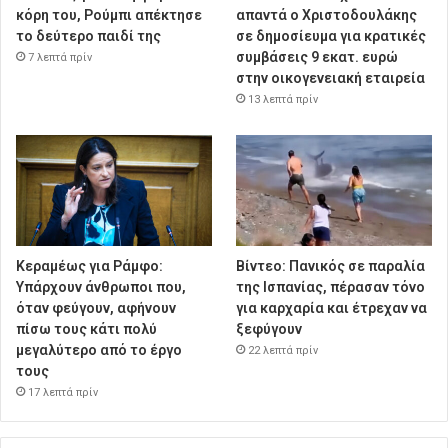
κόρη του, Ρούμπι απέκτησε
απαντά ο Χριστοδουλάκης
το δεύτερο παιδί της
σε δημοσίευμα για κρατικές
συμβάσεις 9 εκατ. ευρώ
7 λεπτά πρίν
στην οικογενειακή εταιρεία
13 λεπτά πρίν
Κεραμέως για Ράμφο:
Βίντεο: Πανικός σε παραλία
Υπάρχουν άνθρωποι που,
της Ισπανίας, πέρασαν τόνο
όταν φεύγουν, αφήνουν
για καρχαρία και έτρεχαν να
πίσω τους κάτι πολύ
ξεφύγουν
μεγαλύτερο από το έργο
22 λεπτά πρίν
τους
17 λεπτά πρίν