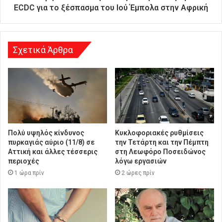
θ
ECDC για το ξέσπασμα του Ιού Έμπολα στην Αφρική
υ
ν
σ
η
Σχετικά Άρθρα
Πολύ υψηλός κίνδυνος
Κυκλοφοριακές ρυθμίσεις
πυρκαγιάς αύριο (11/8) σε
την Τετάρτη και την Πέμπτη
Αττική και άλλες τέσσερις
στη Λεωφόρο Ποσειδώνος
περιοχές
λόγω εργασιών
1 ώρα πρίν
2 ώρες πρίν