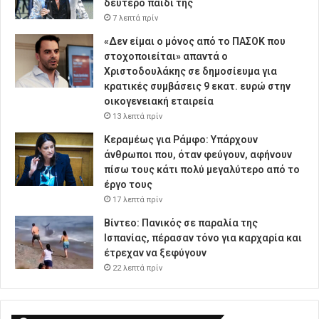
δεύτερο παιδί της
7 λεπτά πρίν
«Δεν είμαι ο μόνος από το ΠΑΣΟΚ που
στοχοποιείται» απαντά ο
Χριστοδουλάκης σε δημοσίευμα για
κρατικές συμβάσεις 9 εκατ. ευρώ στην
οικογενειακή εταιρεία
13 λεπτά πρίν
Κεραμέως για Ράμφο: Υπάρχουν
άνθρωποι που, όταν φεύγουν, αφήνουν
πίσω τους κάτι πολύ μεγαλύτερο από το
έργο τους
17 λεπτά πρίν
Βίντεο: Πανικός σε παραλία της
Ισπανίας, πέρασαν τόνο για καρχαρία και
έτρεχαν να ξεφύγουν
22 λεπτά πρίν