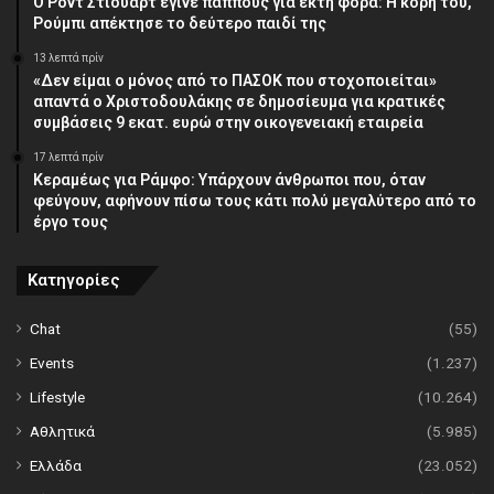
Ο Ροντ Στιούαρτ έγινε παππούς για έκτη φορά: Η κόρη του,
Ρούμπι απέκτησε το δεύτερο παιδί της
13 λεπτά πρίν
«Δεν είμαι ο μόνος από το ΠΑΣΟΚ που στοχοποιείται»
απαντά ο Χριστοδουλάκης σε δημοσίευμα για κρατικές
συμβάσεις 9 εκατ. ευρώ στην οικογενειακή εταιρεία
17 λεπτά πρίν
Κεραμέως για Ράμφο: Υπάρχουν άνθρωποι που, όταν
φεύγουν, αφήνουν πίσω τους κάτι πολύ μεγαλύτερο από το
έργο τους
Κατηγορίες
Chat
(55)
Events
(1.237)
Lifestyle
(10.264)
Αθλητικά
(5.985)
Ελλάδα
(23.052)