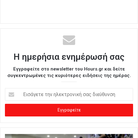
Η ημερήσια ενημέρωσή σας
Εγγραφείτε στο newsletter του Hours.gr και δείτε
συγκεντρωμένες τις κυριότερες ειδήσεις της ημέρας.
Ε
ι
σ
ά
γ
ε
τ
ε