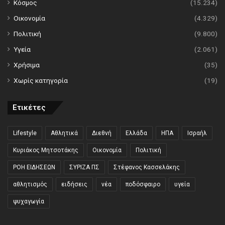
Κόσμος
(15.234)
Οικονομία
(4.329)
Πολιτική
(9.800)
Υγεία
(2.061)
Χρήσιμα
(35)
Χωρίς κατηγορία
(19)
Ετικέτες
Lifestyle
Αθλητικά
Διεθνή
Ελλάδα
ΗΠΑ
Ισραήλ
Κυριάκος Μητσοτάκης
Οικονομία
Πολιτική
ΡΟΗ ΕΙΔΗΣΕΩΝ
ΣΥΡΙΖΑ ΠΣ
Στέφανος Κασσελάκης
αθλητισμός
ειδήσεις
νέα
ποδόσφαιρο
υγεία
ψυχαγωγία