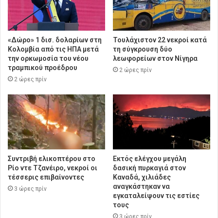
«Δώρο» 1 δισ. δολαρίων στη
Τουλάχιστον 22 νεκροί κατά
Κολομβία από τις ΗΠΑ μετά
τη σύγκρουση δύο
την ορκωμοσία του νέου
λεωφορείων στον Νίγηρα
τραμπικού προέδρου
2 ώρες πρίν
2 ώρες πρίν
Συντριβή ελικοπτέρου στο
Εκτός ελέγχου μεγάλη
Ρίο ντε Τζανέιρο, νεκροί οι
δασική πυρκαγιά στον
τέσσερις επιβαίνοντες
Καναδά, χιλιάδες
αναγκάστηκαν να
3 ώρες πρίν
εγκαταλείψουν τις εστίες
τους
3 ώρες πρίν