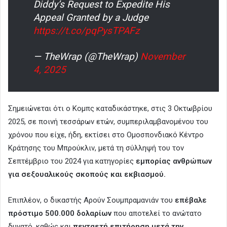
Diddy’s Request to Expedite His
Appeal Granted by a Judge
https://t.co/pqPysTPAFz
— TheWrap (@TheWrap)
November
4, 2025
Σημειώνεται ότι ο Κομπς καταδικάστηκε, στις 3 Οκτωβρίου
2025, σε ποινή τεσσάρων ετών, συμπεριλαμβανομένου του
χρόνου που είχε, ήδη, εκτίσει στο Ομοσπονδιακό Κέντρο
Κράτησης του Μπρούκλιν, μετά τη σύλληψή του τον
Σεπτέμβριο του 2024 για κατηγορίες
εμπορίας ανθρώπων
για σεξουαλικούς σκοπούς και εκβιασμού.
Επιπλέον, ο δικαστής Αρούν Σουμπραμανιάν του
επέβαλε
πρόστιμο 500.000 δολαρίων
που αποτελεί το ανώτατο
δυνατό, καθώς και
πενταετή επιτήρηση μετά την