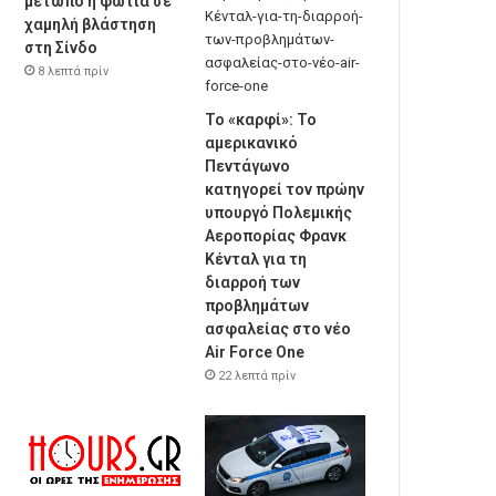
μέτωπο η φωτιά σε
χαμηλή βλάστηση
στη Σίνδο
8 λεπτά πρίν
Το «καρφί»: Το
αμερικανικό
Πεντάγωνο
κατηγορεί τον πρώην
υπουργό Πολεμικής
Αεροπορίας Φρανκ
Κένταλ για τη
διαρροή των
προβλημάτων
ασφαλείας στο νέο
Air Force One
22 λεπτά πρίν