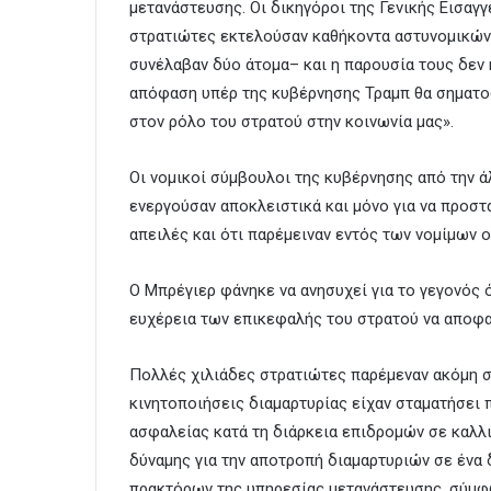
μετανάστευσης. Οι δικηγόροι της Γενικής Εισαγ
στρατιώτες εκτελούσαν καθήκοντα αστυνομικών 
συνέλαβαν δύο άτομα– και η παρουσία τους δεν 
απόφαση υπέρ της κυβέρνησης Τραμπ θα σηματοδ
στον ρόλο του στρατού στην κοινωνία μας».
Οι νομικοί σύμβουλοι της κυβέρνησης από την 
ενεργούσαν αποκλειστικά και μόνο για να προσ
απειλές και ότι παρέμειναν εντός των νομίμων ο
Ο Μπρέγιερ φάνηκε να ανησυχεί για το γεγονός ό
ευχέρεια των επικεφαλής του στρατού να αποφασ
Πολλές χιλιάδες στρατιώτες παρέμεναν ακόμη στ
κινητοποιήσεις διαμαρτυρίας είχαν σταματήσει
ασφαλείας κατά τη διάρκεια επιδρομών σε καλλι
δύναμης για την αποτροπή διαμαρτυριών σε ένα 
πρακτόρων της υπηρεσίας μετανάστευσης, σύμφω