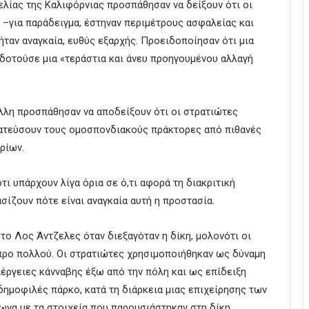
γελίας της Καλιφόρνιας προσπάθησαν να δείξουν ότι οι
–για παράδειγμα, έστηναν περιμέτρους ασφαλείας και
ήταν αναγκαία, ευθύς εξαρχής. Προειδοποίησαν ότι μια
οτούσε μια «τεράστια και άνευ προηγουμένου αλλαγή
άλλη προσπάθησαν να αποδείξουν ότι οι στρατιώτες
τατεύσουν τους ομοσπονδιακούς πράκτορες από πιθανές
ρίων.
τι υπάρχουν λίγα όρια σε ό,τι αφορά τη διακριτική
ίζουν πότε είναι αναγκαία αυτή η προστασία.
ο Λος Άντζελες όταν διεξαγόταν η δίκη, μολονότι οι
 προ πολλού. Οι στρατιώτες χρησιμοποιήθηκαν ως δύναμη
έργειες κάνναβης έξω από την πόλη και ως επίδειξη
δημοφιλές πάρκο, κατά τη διάρκεια μιας επιχείρησης των
να με τα στοιχεία που παρουσιάστηκαν στη δίκη.