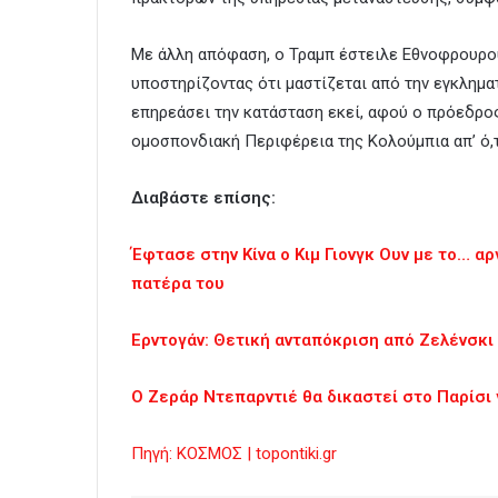
Με άλλη απόφαση, ο Τραμπ έστειλε Εθνοφρουρο
υποστηρίζοντας ότι μαστίζεται από την εγκλημα
επηρεάσει την κατάσταση εκεί, αφού ο πρόεδρος
ομοσπονδιακή Περιφέρεια της Κολούμπια απ’ ό,τ
Διαβάστε επίσης:
Έφτασε στην Κίνα ο Κιμ Γιονγκ Ουν με το… α
πατέρα του
Ερντογάν: Θετική ανταπόκριση από Ζελένσκι
Ο Ζεράρ Ντεπαρντιέ θα δικαστεί στο Παρίσι 
Πηγή: ΚΟΣΜΟΣ | topontiki.gr