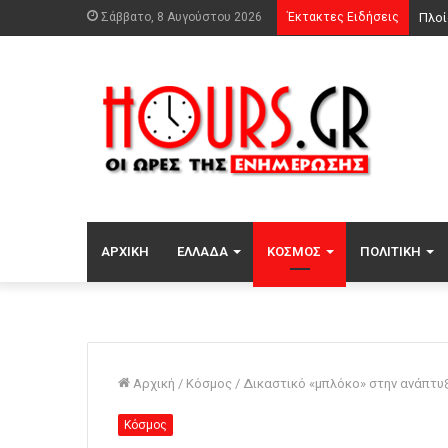
Σάββατο, 8 Αυγούστου 2026
Έκτακτες Ειδήσεις
Χωρί
ΑΡΧΙΚΉ
ΕΛΛΆΔΑ
ΚΌΣΜΟΣ
ΠΟΛΙΤΙΚΉ
Αρχική
/
Κόσμος
/
Δικαστικό «μπλόκο» στην ανάπτυ
Κόσμος