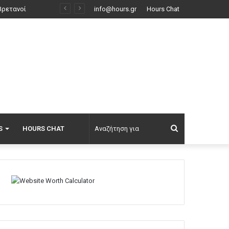
info@hours.gr
Hours Chat
Αναζήτηση
S
HOURS CHAT
για