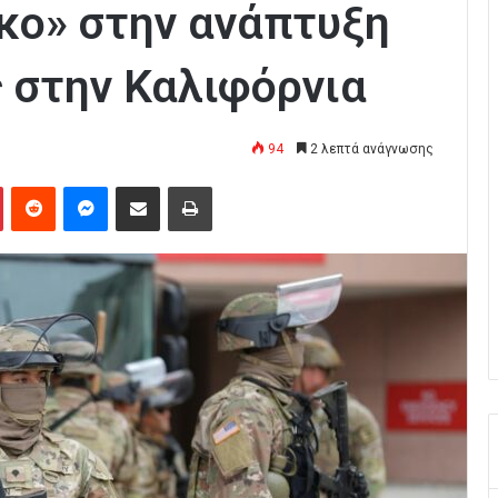
κο» στην ανάπτυξη
 στην Καλιφόρνια
94
2 λεπτά ανάγνωσης
Pinterest
Reddit
Messenger
Κοινοποίηση μέσω Email
Εκτύπωση