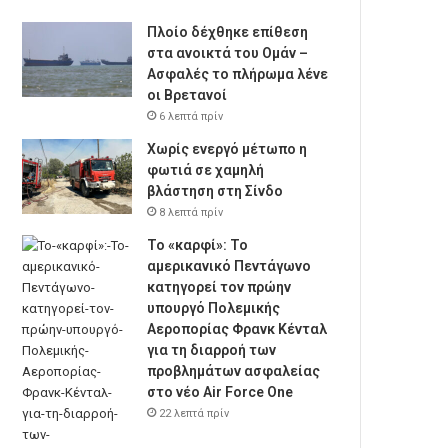
Πλοίο δέχθηκε επίθεση
στα ανοικτά του Ομάν –
Ασφαλές το πλήρωμα λένε
οι Βρετανοί
6 λεπτά πρίν
Χωρίς ενεργό μέτωπο η
φωτιά σε χαμηλή
βλάστηση στη Σίνδο
8 λεπτά πρίν
Το «καρφί»: Το
αμερικανικό Πεντάγωνο
κατηγορεί τον πρώην
υπουργό Πολεμικής
Αεροπορίας Φρανκ Κένταλ
για τη διαρροή των
προβλημάτων ασφαλείας
στο νέο Air Force One
22 λεπτά πρίν