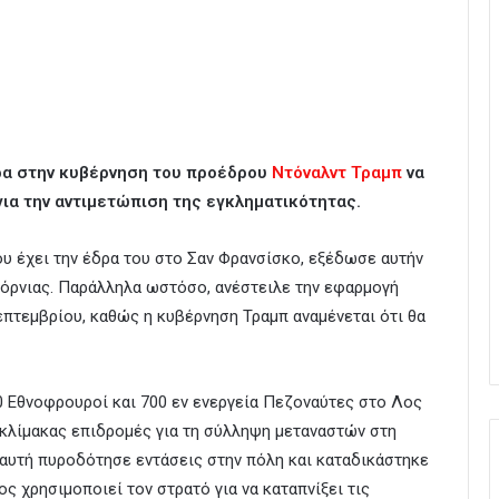
α στην κυβέρνηση του προέδρου
Ντόναλντ Τραμπ
να
για την αντιμετώπιση της εγκληματικότητας.
υ έχει την έδρα του στο Σαν Φρανσίσκο, εξέδωσε αυτήν
φόρνιας. Παράλληλα ωστόσο, ανέστειλε την εφαρμογή
επτεμβρίου, καθώς η κυβέρνηση Τραμπ αναμένεται ότι θα
00 Εθνοφρουροί και 700 εν ενεργεία Πεζοναύτες στο Λος
ς κλίμακας επιδρομές για τη σύλληψη μεταναστών στη
 αυτή πυροδότησε εντάσεις στην πόλη και καταδικάστηκε
ς χρησιμοποιεί τον στρατό για να καταπνίξει τις