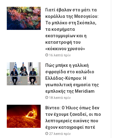
Γιατί έβαλαν στο μάτι τα
κοράλλια της Μεσογείου:
Το μπλόκο στη Σκόπελο,
τα κοσμήματα
εκατομμυρίων και η
καταστροφή του
«κόκκινου χρυσού»
16 λεπτά πρίν
Πώς μπήκε η γαλλική
σφραγίδα στο καλώδιο
Ελλάδας-Κύπρου: Η
γεωπολιτική σημασία της
εμπλοκής της Meridiam
18 λεπτά πρίν
Βίντεο: Ο Ήλιος όπως δεν
τον έχουμε ξαναδεί, οι πιο
λεπτομερείς εικόνες που
έχουν καταγραφεί ποτέ
27 λεπτά πρίν