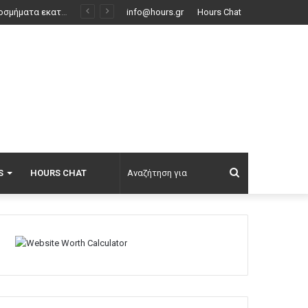
Πώς μπήκε η γαλλική σφραγίδα στο καλώδιο Ελλάδας-Κύπρου: Η γεωπολιτική σημασία της εμπλοκής της Meridiam
info@hours.gr
Hours Chat
Αναζήτηση
S
HOURS CHAT
για