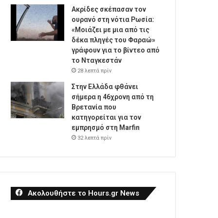
Ακρίδες σκέπασαν τον
ουρανό στη νότια Ρωσία:
«Μοιάζει με μια από τις
δέκα πληγές του Φαραώ»
γράφουν για το βίντεο από
το Νταγκεστάν
28 λεπτά πρίν
Στην Ελλάδα φθάνει
σήμερα η 46χρονη από τη
Βρετανία που
κατηγορείται για τον
εμπρησμό στη Marfin
32 λεπτά πρίν
Ακολουθήστε το Hours.gr News