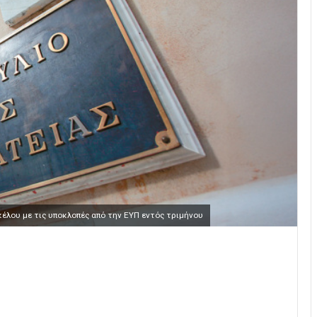
έλου με τις υποκλοπές από την ΕΥΠ εντός τριμήνου