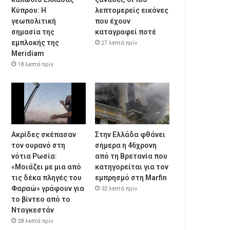
Κύπρου: Η
λεπτομερείς εικόνες
γεωπολιτική
που έχουν
σημασία της
καταγραφεί ποτέ
εμπλοκής της
27 λεπτά πρίν
Meridiam
18 λεπτά πρίν
Ακρίδες σκέπασαν
Στην Ελλάδα φθάνει
τον ουρανό στη
σήμερα η 46χρονη
νότια Ρωσία:
από τη Βρετανία που
«Μοιάζει με μια από
κατηγορείται για τον
τις δέκα πληγές του
εμπρησμό στη Marfin
Φαραώ» γράφουν για
32 λεπτά πρίν
το βίντεο από το
Νταγκεστάν
28 λεπτά πρίν