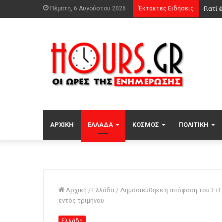
Πέμπτη, 6 Αυγούστου 2026
Έκτακτες Ειδήσεις
ΑΡΧΙΚΉ
ΕΛΛΆΔΑ
ΚΌΣΜΟΣ
ΠΟΛΙΤΙΚΉ
Αρχική
/
Ελλάδα
/
Δημοσιεύθηκε η απόφαση του ΣτΕ 
εντός τριμήνου
Ελλάδα