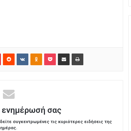
Pinterest
Reddit
VKontakte
Odnoklassniki
Pocket
Κοινοποίηση μέσω Email
Εκτύπωση
 ενημέρωσή σας
ι δείτε συγκεντρωμένες τις κυριότερες ειδήσεις της
ημέρας.