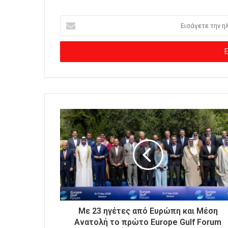
Ε
ι
σ
ά
γ
ε
τ
ε
τ
η
ν
η
λ
ε
κ
τ
ρ
ο
Με 23 ηγέτες από Ευρώπη και Μέση
ν
Ανατολή το πρώτο Europe Gulf Forum
ι