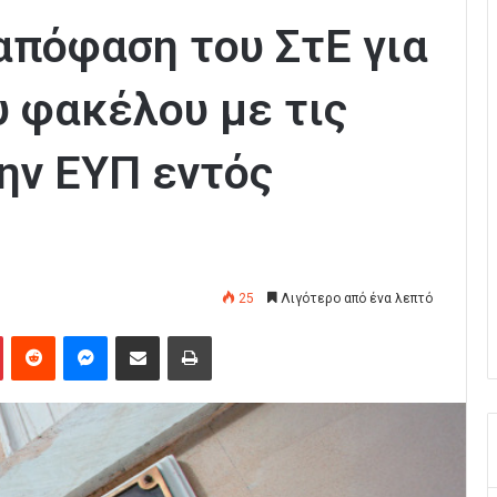
απόφαση του ΣτΕ για
υ φακέλου με τις
ην ΕΥΠ εντός
25
Λιγότερο από ένα λεπτό
Pinterest
Reddit
Messenger
Κοινοποίηση μέσω Email
Εκτύπωση