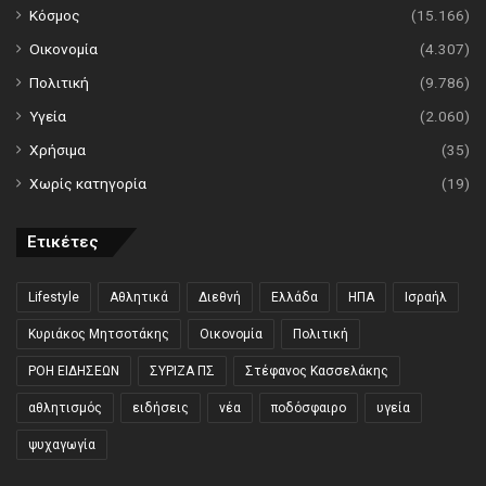
Κόσμος
(15.166)
Οικονομία
(4.307)
Πολιτική
(9.786)
Υγεία
(2.060)
Χρήσιμα
(35)
Χωρίς κατηγορία
(19)
Ετικέτες
Lifestyle
Αθλητικά
Διεθνή
Ελλάδα
ΗΠΑ
Ισραήλ
Κυριάκος Μητσοτάκης
Οικονομία
Πολιτική
ΡΟΗ ΕΙΔΗΣΕΩΝ
ΣΥΡΙΖΑ ΠΣ
Στέφανος Κασσελάκης
αθλητισμός
ειδήσεις
νέα
ποδόσφαιρο
υγεία
ψυχαγωγία