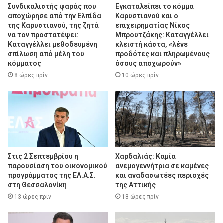
Συνδικαλιστής ψαράς που
Εγκαταλείπει το κόμμα
αποχώρησε από την Ελπίδα
Καρυστιανού και ο
της Καρυστιανού, της ζητά
επιχειρηματίας Νίκος
να τον προστατέψει:
Μπρουτζάκης: Καταγγέλλει
Καταγγέλλει μεθοδευμένη
κλειστή κάστα, «λένε
σπίλωση από μέλη του
προδότες και πληρωμένους
κόμματος
όσους αποχωρούν»
8 ώρες πρίν
10 ώρες πρίν
Στις 2 Σεπτεμβρίου η
Χαρδαλιάς: Καμία
παρουσίαση του οικονομικού
ανεμογεννήτρια σε καμένες
προγράμματος της ΕΛ.Α.Σ.
και αναδασωτέες περιοχές
στη Θεσσαλονίκη
της Αττικής
13 ώρες πρίν
18 ώρες πρίν