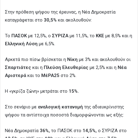
Στην πρόθεση ψήφου της έρευνας, η Νέα Δημοκρατία
καταγράφεται στο
30,5%
και ακολουθούν:
Το
ΠΑΣΟΚ
με 12,5%, ο
ΣΥΡΙΖΑ
με 11,5%, το
ΚΚΕ
με 8,5% και η
Ελληνική Λύση
με 6,5%.
Αρκετά πιο πίσω βρίσκεται η
Νίκη
με 3% και ακολουθούν οι
Σπαρτιάτες
και η
Πλεύση Ελευθερίας
με 2,5% και η
Νέα
Αριστερά
και το
ΜέΡΑ25
στο 2%.
Η «γκρίζα ζώνη» μετράται στο
15%.
Στο σενάριο με
αναλογική κατανομή
της αδιευκρίνιστης
ψήφου τα αντίστοιχα ποσοστά διαμορφώνονται ως εξής:
Νέα Δημοκρατία
36%,
το ΠΑΣΟΚ στο
14,5%,
ο ΣΥΡΙΖΑ στο