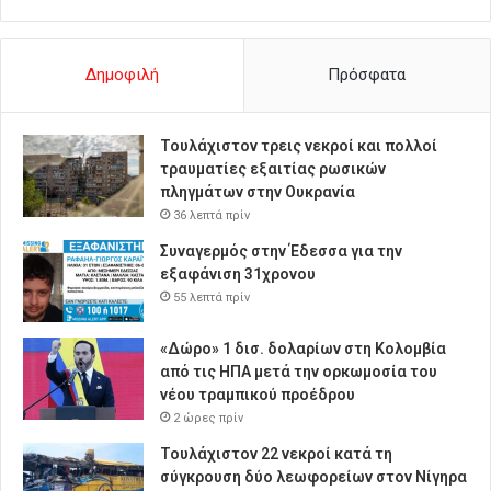
Δημοφιλή
Πρόσφατα
Τουλάχιστον τρεις νεκροί και πολλοί
τραυματίες εξαιτίας ρωσικών
πληγμάτων στην Ουκρανία
36 λεπτά πρίν
Συναγερμός στην Έδεσσα για την
εξαφάνιση 31χρονου
55 λεπτά πρίν
«Δώρο» 1 δισ. δολαρίων στη Κολομβία
από τις ΗΠΑ μετά την ορκωμοσία του
νέου τραμπικού προέδρου
2 ώρες πρίν
Τουλάχιστον 22 νεκροί κατά τη
σύγκρουση δύο λεωφορείων στον Νίγηρα