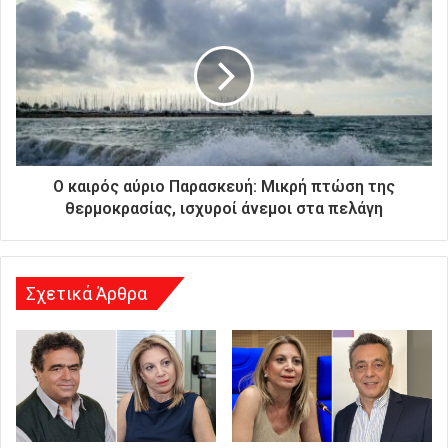
κ
ή
σ
α
ς
δ
ι
ε
ύ
Ο καιρός αύριο Παρασκευή: Μικρή πτώση της
θ
θερμοκρασίας, ισχυροί άνεμοι στα πελάγη
υ
ν
σ
η
Σχετικά Άρθρα