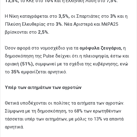
13,5%,
το ΚΚΕ στο
10%
και η Ελληνική Λύση στο
7,5%.
Η Νίκη καταγράφεται στο
3,5%,
οι Σπαρτιάτες στο
3%
και η
Πλεύση Ελευθερίας στο
3%.
Νέα Αριστερά και ΜέΡΑ25
βρίσκονται στο
2,5%.
Όσον αφορά στο νομοσχέδιο για τα
ομόφυλα ζευγάρια,
η
δημοσκόπηση της Pulse δείχνει ότι η πλειοψηφία, έστω και
οριακή
(51%),
συμφωνεί με τα σχέδια της κυβέρνησης, ενώ
το
35%
εμφανίζεται αρνητικό.
Υπέρ των αιτημάτων των αγροτών
Θετικά υποδέχονται οι πολίτες τα αιτήματα των αγροτών.
Σύμφωνα με τη δημοσκόπηση, το 68% των ερωτηθέντων
τάσσεται υπέρ των αιτημάτων, με μόλις το 13% να απαντά
αρνητικά.