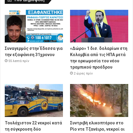
Συναγερμός στην Έδεσσα για
«Δώρο» 1 δισ. δολαρίων στη
την εξαφάνιση 31χρονου
Κολομβία από τις ΗΠΑ μετά
την ορκωμοσία του νέου
55 λεπτά πρίν
τραμπικού προέδρου
2 ώρες πρίν
Τουλάχιστον 22 νεκροί κατά
Συντριβή ελικοπτέρου στο
τη σύγκρουση δύο
Ρίο ντε Τζανέιρο, νεκροί οι