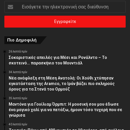
Εισάγετε
την
ηλεκτρονική
σας
διεύθυνση
Πιο Δημοφιλή
26 λεπτά πρίν
Σοκαριστικές απειλές για Μέσι και Ρονάλντο – Το
σκοτεινό… παρασκήνιο του Μουντιάλ
34 λεπτά πρίν
Νέα ανάφλεξη στη Μέση Ανατολή: Οι Χούθι χτύπησαν
εγκατάσταση της Aramco, το Ιράν βάζει πιο σκληρούς
όρους για τα Στενά του Ορμούζ
35 λεπτά πρίν
Μαντόνα για Γουίλιαμ Όρμπιτ: Η μουσική σου μου έδωσε
ένα μαγικό χαλί για να πετάξω, ήμουν τόσο τυχερή που σε
γνώρισα
40 λεπτά πρίν