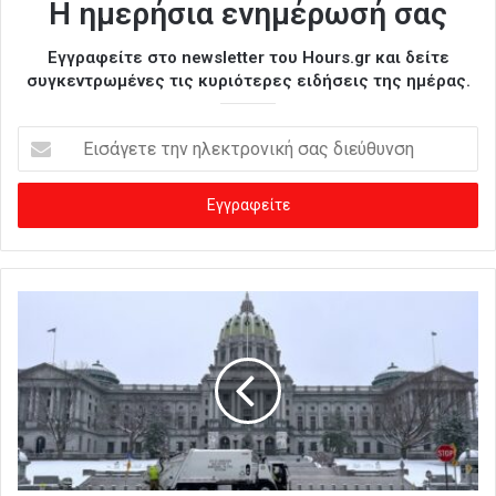
Η ημερήσια ενημέρωσή σας
Εγγραφείτε στο newsletter του Hours.gr και δείτε
συγκεντρωμένες τις κυριότερες ειδήσεις της ημέρας.
Ε
ι
σ
ά
γ
ε
τ
ε
τ
η
ν
η
λ
ε
κ
τ