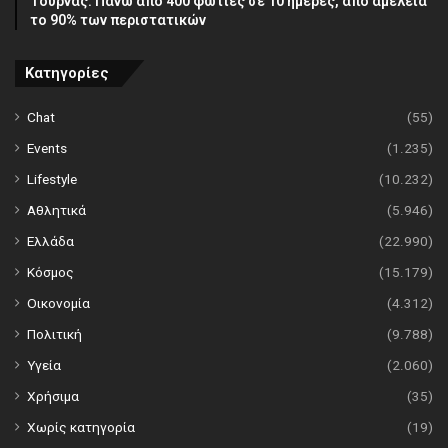
Τουρνάς: Πάνω από 400 φωτιές σε 10 ημέρες, από αμέλεια
το 90% των περιστατικών
Κατηγορίες
Chat
(55)
Events
(1.235)
Lifestyle
(10.232)
Αθλητικά
(5.946)
Ελλάδα
(22.990)
Κόσμος
(15.179)
Οικονομία
(4.312)
Πολιτική
(9.788)
Υγεία
(2.060)
Χρήσιμα
(35)
Χωρίς κατηγορία
(19)