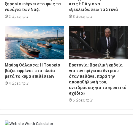
ξηρασία φέρνει στο φως τα
στις ΗΠΑ για να
ναυάγια των Ναζί
«ξεκλειδώσει» τα Στενά
2 ώρες πρίν
3 ώρες πρίν
Μαύρη Θάλασσα: Η Τουρκία
Βρετανία: Βασιλική κηδεία
βάζει «φρένο» στα πλοία
για τον πρίγκιπα Άντριου
μετά το κύμα επιθέσεων
όταν πεθάνει παρά την
αποκαθήλωσή του,
4 ώρες πρίν
αντιδράσεις για το «μυστικό
σχέδιο»
5 ώρες πρίν