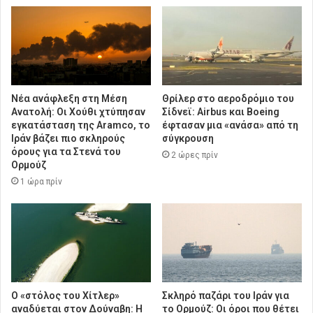
Νέα ανάφλεξη στη Μέση
Θρίλερ στο αεροδρόμιο του
Ανατολή: Οι Χούθι χτύπησαν
Σίδνεϊ: Airbus και Boeing
εγκατάσταση της Aramco, το
έφτασαν μια «ανάσα» από τη
Ιράν βάζει πιο σκληρούς
σύγκρουση
όρους για τα Στενά του
2 ώρες πρίν
Ορμούζ
1 ώρα πρίν
Ο «στόλος του Χίτλερ»
Σκληρό παζάρι του Ιράν για
αναδύεται στον Δούναβη: Η
το Ορμούζ: Οι όροι που θέτει