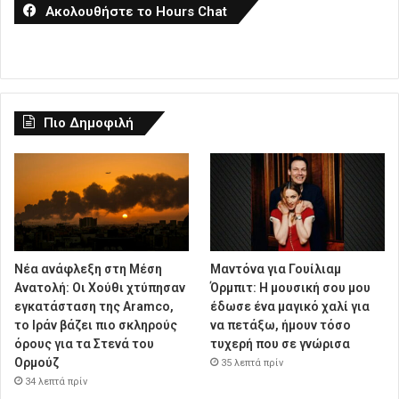
Ακολουθήστε το Hours Chat
Πιο Δημοφιλή
Νέα ανάφλεξη στη Μέση
Μαντόνα για Γουίλιαμ
Ανατολή: Οι Χούθι χτύπησαν
Όρμπιτ: Η μουσική σου μου
εγκατάσταση της Aramco,
έδωσε ένα μαγικό χαλί για
το Ιράν βάζει πιο σκληρούς
να πετάξω, ήμουν τόσο
όρους για τα Στενά του
τυχερή που σε γνώρισα
Ορμούζ
35 λεπτά πρίν
34 λεπτά πρίν