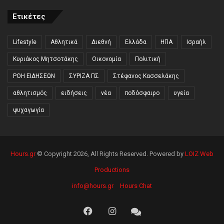
Ετικέτες
Lifestyle
Αθλητικά
Διεθνή
Ελλάδα
ΗΠΑ
Ισραήλ
Κυριάκος Μητσοτάκης
Οικονομία
Πολιτική
ΡΟΗ ΕΙΔΗΣΕΩΝ
ΣΥΡΙΖΑ ΠΣ
Στέφανος Κασσελάκης
αθλητισμός
ειδήσεις
νέα
ποδόσφαιρο
υγεία
ψυχαγωγία
Hours.gr
© Copyright 2026, All Rights Reserved. Powered by
LOIZ Web
Productions
info@hours.gr
Hours Chat
Facebook
Instagram
Hours