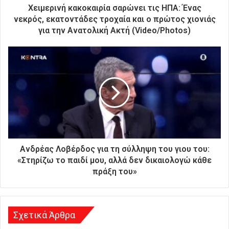
ρ
Χειμερινή κακοκαιρία σαρώνει τις ΗΠΑ: Ένας
ο
νεκρός, εκατοντάδες τροχαία και ο πρώτος χιονιάς
ν
για την Ανατολική Ακτή (Video/Photos)
ι
κ
ή
σ
α
ς
δ
ι
ε
ύ
θ
Ανδρέας Λοβέρδος για τη σύλληψη του γιου του:
υ
«Στηρίζω το παιδί μου, αλλά δεν δικαιολογώ κάθε
ν
πράξη του»
σ
η
Σχετικά Άρθρα