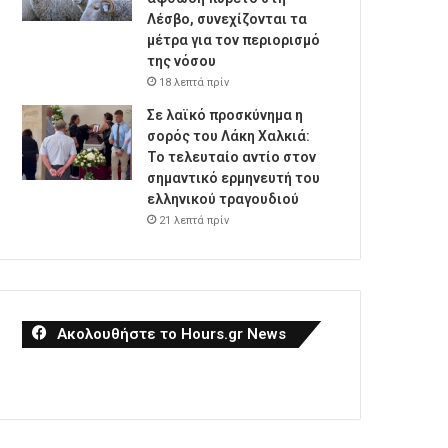
Λέσβο, συνεχίζονται τα
μέτρα για τον περιορισμό
της νόσου
18 λεπτά πρίν
Σε λαϊκό προσκύνημα η
σορός του Λάκη Χαλκιά:
Το τελευταίο αντίο στον
σημαντικό ερμηνευτή του
ελληνικού τραγουδιού
21 λεπτά πρίν
Ακολουθήστε το Hours.gr News