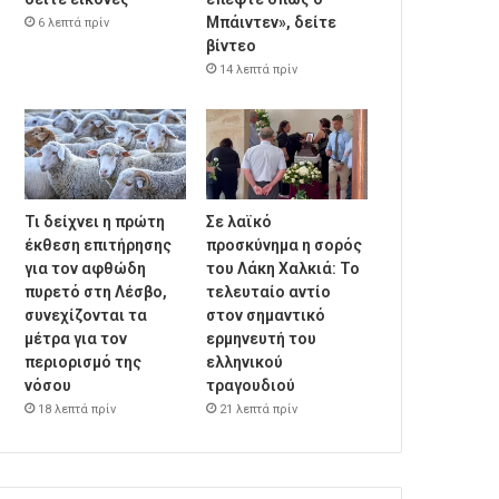
Μπάιντεν», δείτε
6 λεπτά πρίν
βίντεο
14 λεπτά πρίν
Τι δείχνει η πρώτη
Σε λαϊκό
έκθεση επιτήρησης
προσκύνημα η σορός
για τον αφθώδη
του Λάκη Χαλκιά: Το
πυρετό στη Λέσβο,
τελευταίο αντίο
συνεχίζονται τα
στον σημαντικό
μέτρα για τον
ερμηνευτή του
περιορισμό της
ελληνικού
νόσου
τραγουδιού
18 λεπτά πρίν
21 λεπτά πρίν