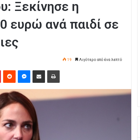
υ: Ξεκίνησε η
0 ευρώ ανά παιδί σε
ιες
19
Λιγότερο από ένα λεπτό
Pinterest
Reddit
Messenger
Κοινοποίηση μέσω Email
Εκτύπωση