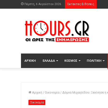
Πέμπτη, 6 Αυγούστου 2026
Έκτακτες Ειδήσεις
Σφοδρ
ΑΡΧΙΚΉ
ΕΛΛΆΔΑ
ΚΌΣΜΟΣ
ΠΟΛΙΤΙΚΉ
Αρχική
/
Οικονομία
/
Δόμνα Μιχαηλίδου: Ξεκίνησε η 
Οικονομία