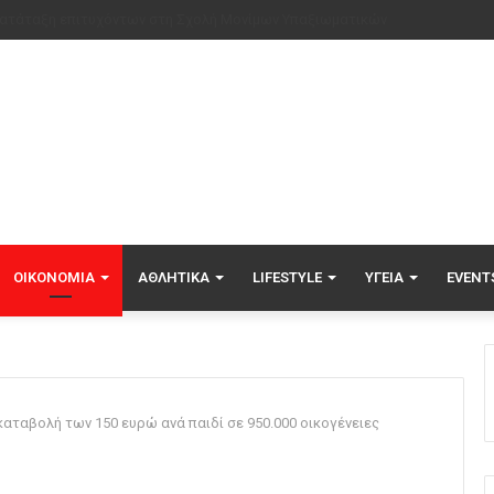
ές καταιγίδες πλήττουν τις Φιλιππίνες, τέσσερις νεκροί από κατολισθήσει
ΟΙΚΟΝΟΜΊΑ
ΑΘΛΗΤΙΚΆ
LIFESTYLE
ΥΓΕΊΑ
EVENT
καταβολή των 150 ευρώ ανά παιδί σε 950.000 οικογένειες