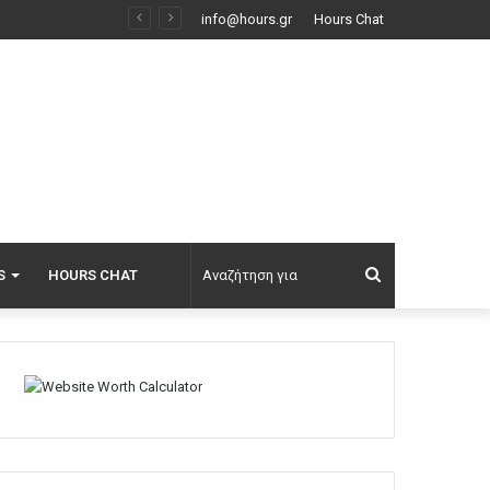
ς, δείτε εικόνες
info@hours.gr
Hours Chat
Αναζήτηση
S
HOURS CHAT
για