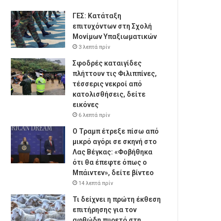
ΓΕΣ: Κατάταξη
επιτυχόντων στη Σχολή
Μονίμων Υπαξιωματικών
3 λεπτά πρίν
Σφοδρές καταιγίδες
πλήττουν τις Φιλιππίνες,
τέσσερις νεκροί από
κατολισθήσεις, δείτε
εικόνες
6 λεπτά πρίν
Ο Τραμπ έτρεξε πίσω από
μικρό αγόρι σε σκηνή στο
Λας Βέγκας: «Φοβήθηκα
ότι θα έπεφτε όπως ο
Μπάιντεν», δείτε βίντεο
14 λεπτά πρίν
Τι δείχνει η πρώτη έκθεση
επιτήρησης για τον
αφθώδη πυρετό στη