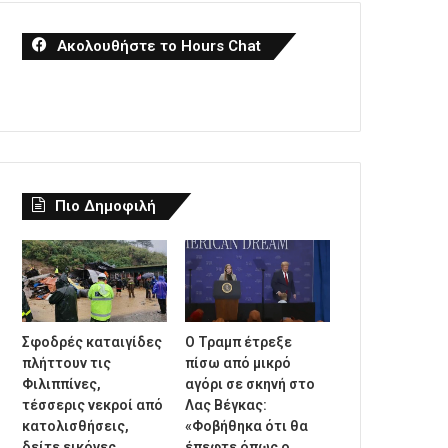
Ακολουθήστε το Hours Chat
Πιο Δημοφιλή
Σφοδρές καταιγίδες
Ο Τραμπ έτρεξε
πλήττουν τις
πίσω από μικρό
Φιλιππίνες,
αγόρι σε σκηνή στο
τέσσερις νεκροί από
Λας Βέγκας:
κατολισθήσεις,
«Φοβήθηκα ότι θα
δείτε εικόνες
έπεφτε όπως ο