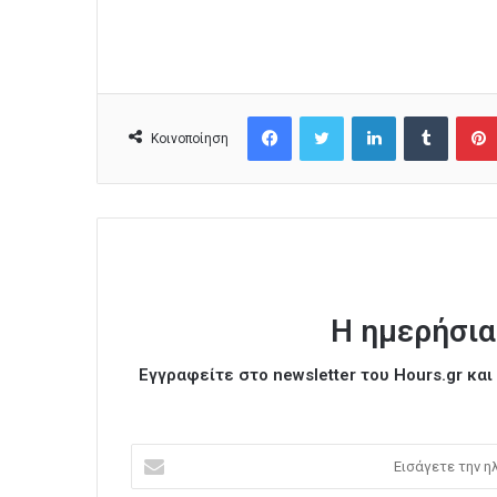
Facebook
Twitter
LinkedIn
Tumblr
Κοινοποίηση
Η ημερήσια
Εγγραφείτε στο newsletter του Hours.gr κα
Ε
ι