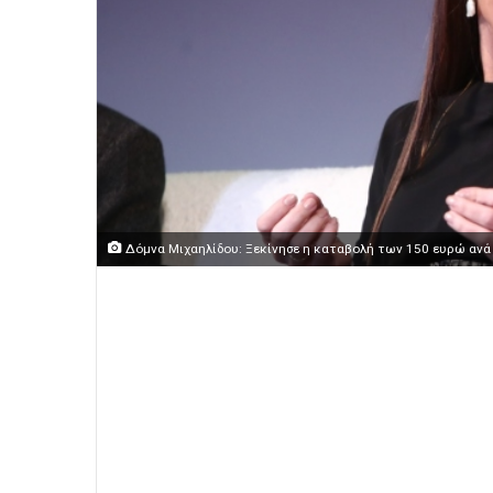
Δόμνα Μιχαηλίδου: Ξεκίνησε η καταβολή των 150 ευρώ ανά π