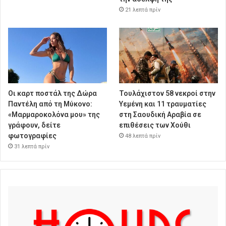
21 λεπτά πρίν
Οι καρτ ποστάλ της Δώρα
Τουλάχιστον 58 νεκροί στην
Παντέλη από τη Μύκονο:
Υεμένη και 11 τραυματίες
«Μαρμαροκολόνα μου» της
στη Σαουδική Αραβία σε
γράφουν, δείτε
επιθέσεις των Χούθι
φωτογραφίες
48 λεπτά πρίν
31 λεπτά πρίν