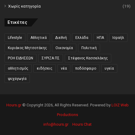
Χωρίς κατηγορία
(19)
Ετικέτες
Lifestyle
Αθλητικά
Διεθνή
Ελλάδα
ΗΠΑ
Ισραήλ
Κυριάκος Μητσοτάκης
Οικονομία
Πολιτική
ΡΟΗ ΕΙΔΗΣΕΩΝ
ΣΥΡΙΖΑ ΠΣ
Στέφανος Κασσελάκης
αθλητισμός
ειδήσεις
νέα
ποδόσφαιρο
υγεία
ψυχαγωγία
Hours.gr
© Copyright 2026, All Rights Reserved. Powered by
LOIZ Web
Productions
info@hours.gr
Hours Chat