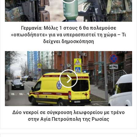
λ
ε
κ
τ
ρ
Γερμανία: Μόλις 1 στους 6 θα πολεμούσε
ο
«οπωσδήποτε» για να υπερασπιστεί τη χώρα – Τι
ν
δείχνει δημοσκόπηση
ι
κ
ή
σ
α
ς
δ
ι
ε
ύ
θ
Δύο νεκροί σε σύγκρουση λεωφορείου με τρένο
υ
στην Αγία Πετρούπολη της Ρωσίας
ν
σ
η