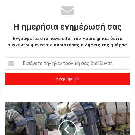
Η ημερήσια ενημέρωσή σας
Εγγραφείτε στο newsletter του Hours.gr και δείτε
συγκεντρωμένες τις κυριότερες ειδήσεις της ημέρας.
Ε
ι
σ
ά
γ
ε
τ
ε
τ
η
ν
η