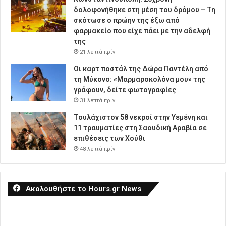
δολοφονήθηκε στη μέση του δρόμου – Τη
σκότωσε ο πρώην της έξω από
φαρμακείο που είχε πάει με την αδελφή
της
21 λεπτά πρίν
Οι καρτ ποστάλ της Δώρα Παντέλη από
τη Μύκονο: «Μαρμαροκολόνα μου» της
γράφουν, δείτε φωτογραφίες
31 λεπτά πρίν
Τουλάχιστον 58 νεκροί στην Υεμένη και
11 τραυματίες στη Σαουδική Αραβία σε
επιθέσεις των Χούθι
48 λεπτά πρίν
Ακολουθήστε το Hours.gr News