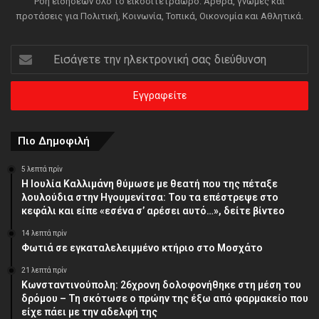
Ροή ειδήσεων όλο το εικοσιτετράωρο. Άρθρα, γνώμες και
προτάσεις για Πολιτική, Κοινωνία, Τοπικά, Οικονομία και Αθλητικά.
Εισάγετε
την
ηλεκτρονική
σας
διεύθυνση
Πιο Δημοφιλή
5 λεπτά πρίν
Η Ιουλία Καλλιμάνη θύμωσε με θεατή που της πέταξε
λουλούδια στην Ηγουμενίτσα: Του τα επέστρεψε στο
κεφάλι και είπε «εσένα σ’ αρέσει αυτό…», δείτε βίντεο
14 λεπτά πρίν
Φωτιά σε εγκαταλελειμμένο κτήριο στο Μοσχάτο
21 λεπτά πρίν
Κωνσταντινούπολη: 26χρονη δολοφονήθηκε στη μέση του
δρόμου – Τη σκότωσε ο πρώην της έξω από φαρμακείο που
είχε πάει με την αδελφή της