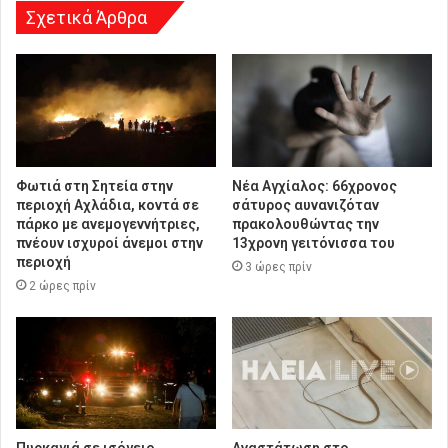
Σχετικά Άρθρα
Φωτιά στη Σητεία στην
Νέα Αγχίαλος: 66χρονος
περιοχή Αχλάδια, κοντά σε
σάτυρος αυνανιζόταν
πάρκο με ανεμογεννήτριες,
πρακολουθώντας την
πνέουν ισχυροί άνεμοι στην
13χρονη γειτόνισσα του
περιοχή
3 ώρες πρίν
2 ώρες πρίν