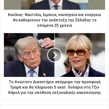
κ
τ
ρ
Κικίλιας: Ναυτιλία, λιμάνια, ναυπηγεία και ενέργεια
ο
θα καθορίσουν την ανάπτυξη της Ελλάδας τα
ν
επόμενα 25 χρόνια
ι
κ
ή
σ
α
ς
δ
ι
ε
ύ
θ
Tο Ανώτατο Δικαστήριο απέρριψε την προσφυγή
υ
Τραμπ και θα πληρώσει 5 εκατ. δολάρια στη Τζιν
ν
Κάρολ για την υπόθεση σεξουαλικής κακοποίησης
σ
η