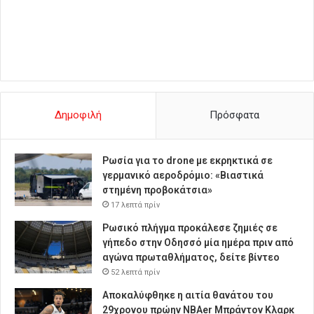
Δημοφιλή
Πρόσφατα
Ρωσία για το drone με εκρηκτικά σε
γερμανικό αεροδρόμιο: «Βιαστικά
στημένη προβοκάτσια»
17 λεπτά πρίν
Ρωσικό πλήγμα προκάλεσε ζημιές σε
γήπεδο στην Οδησσό μία ημέρα πριν από
αγώνα πρωταθλήματος, δείτε βίντεο
52 λεπτά πρίν
Αποκαλύφθηκε η αιτία θανάτου του
29χρονου πρώην NBAer Μπράντον Κλαρκ