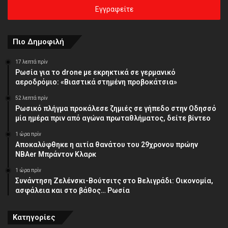
σας
διεύθυνση
Πιο Δημοφιλή
17 λεπτά πρίν
Ρωσία για το drone με εκρηκτικά σε γερμανικό
αεροδρόμιο: «Βιαστικά στημένη προβοκάτσια»
52 λεπτά πρίν
Ρωσικό πλήγμα προκάλεσε ζημιές σε γήπεδο στην Οδησσό
μία ημέρα πριν από αγώνα πρωταθλήματος, δείτε βίντεο
1 ώρα πρίν
Αποκαλύφθηκε η αιτία θανάτου του 29χρονου πρώην
NBAer Μπράντον Κλαρκ
1 ώρα πρίν
Συνάντηση Ζελένσκι-Βούτσιτς στο Βελιγράδι: Οικονομία,
ασφάλεια και στο βάθος… Ρωσία
Κατηγορίες