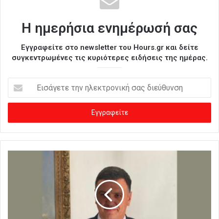
Η ημερήσια ενημέρωσή σας
Εγγραφείτε στο newsletter του Hours.gr και δείτε
συγκεντρωμένες τις κυριότερες ειδήσεις της ημέρας.
Ε
ι
σ
ά
γ
ε
τ
ε
τ
η
ν
η
λ
ε