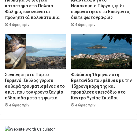
Πυρκαγιά σε ισόγειο
Αναστάτωση στο
κατάστημα στο Παλαιό
Νοσοκομείο Πύργου, φίδι
Φάληρο, εκκενώνεται
εμφανίστηκε στα Επείγοντα,
προληπτικά πολυκατοικία
δείτε φωτογραφίες
4 ώρες πρίν
4 ώρες πρίν
Συγκίνηση στο Πόρτο
Φυλάκιση 15 μηνών στη
Γερμενό: Σκύλος γύρισε
Βρετανίδα που μέθυσε με την
σοβαρά τραυματισμένος στο
15χρονη κόρη της και
σπίτι που τον φρόντιζαν μία
προκάλεσε επεισόδιο στο
εβδομάδα μετά τη φωτιά
Κέντρο Υγείας Σκιάθου
4 ώρες πρίν
4 ώρες πρίν