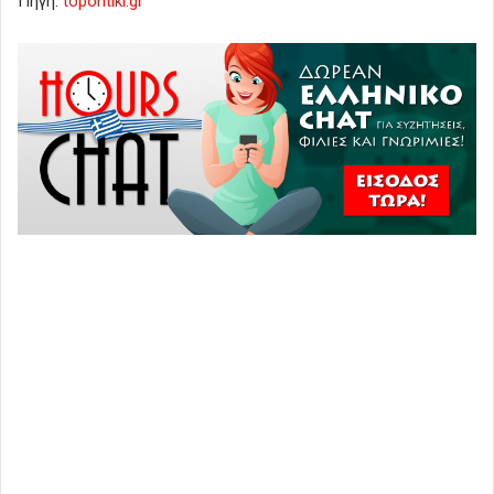
Πηγή:
topontiki.gr