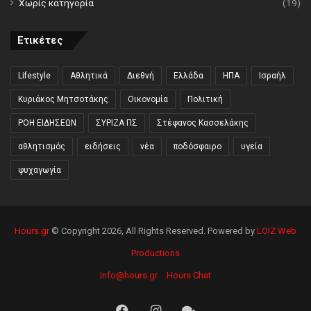
Χωρίς κατηγορία
(19)
Ετικέτες
Lifestyle
Αθλητικά
Διεθνή
Ελλάδα
ΗΠΑ
Ισραήλ
Κυριάκος Μητσοτάκης
Οικονομία
Πολιτική
ΡΟΗ ΕΙΔΗΣΕΩΝ
ΣΥΡΙΖΑ ΠΣ
Στέφανος Κασσελάκης
αθλητισμός
ειδήσεις
νέα
ποδόσφαιρο
υγεία
ψυχαγωγία
Hours.gr
© Copyright 2026, All Rights Reserved. Powered by
LOIZ Web
Productions
info@hours.gr
Hours Chat
Facebook
Instagram
Hours