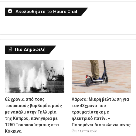
Ακολουθήστε το Hours Chat
Πιο Δημοφιλή
62 χρόνια από τους
Λάρισα: Μικρή βελτίωση για
τουρκικούς βομβαρδισμούς
τον 43χρονο που
με ναπάλμ στην Τηλλυρία
τραυματίστηκε με
της Κύπρου, πανηγύρια με
ηλεκτρικό πατίνι –
1250 Τουρκοκύπριους στα
Παραμένει διασωληνωμένος
Κόκκινα
37 λεπτά πρίν