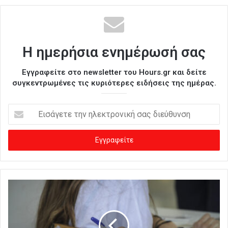
Η ημερήσια ενημέρωσή σας
Εγγραφείτε στο newsletter του Hours.gr και δείτε
συγκεντρωμένες τις κυριότερες ειδήσεις της ημέρας.
Ε
ι
σ
ά
γ
ε
τ
ε
τ
η
ν
η