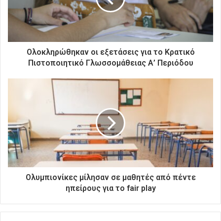
λ
ε
κ
τ
ρ
Ολοκληρώθηκαν οι εξετάσεις για το Κρατικό
ο
Πιστοποιητικό Γλωσσομάθειας Α’ Περιόδου
ν
ι
κ
ή
σ
α
ς
δ
ι
ε
ύ
Ολυμπιονίκες μίλησαν σε μαθητές από πέντε
θ
ηπείρους για το fair play
υ
ν
σ