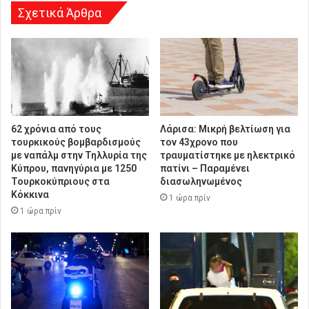
η
Σχετικά Άρθρα
62 χρόνια από τους
Λάρισα: Μικρή βελτίωση για
τουρκικούς βομβαρδισμούς
τον 43χρονο που
με ναπάλμ στην Τηλλυρία της
τραυματίστηκε με ηλεκτρικό
Κύπρου, πανηγύρια με 1250
πατίνι – Παραμένει
Τουρκοκύπριους στα
διασωληνωμένος
Κόκκινα
1 ώρα πρίν
1 ώρα πρίν