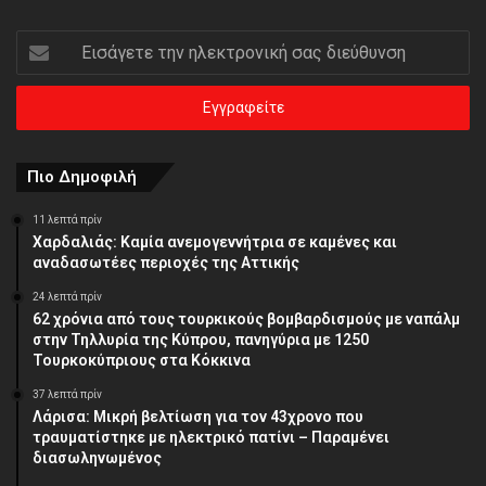
Εισάγετε
την
ηλεκτρονική
σας
διεύθυνση
Πιο Δημοφιλή
11 λεπτά πρίν
Χαρδαλιάς: Καμία ανεμογεννήτρια σε καμένες και
αναδασωτέες περιοχές της Αττικής
24 λεπτά πρίν
62 χρόνια από τους τουρκικούς βομβαρδισμούς με ναπάλμ
στην Τηλλυρία της Κύπρου, πανηγύρια με 1250
Τουρκοκύπριους στα Κόκκινα
37 λεπτά πρίν
Λάρισα: Μικρή βελτίωση για τον 43χρονο που
τραυματίστηκε με ηλεκτρικό πατίνι – Παραμένει
διασωληνωμένος