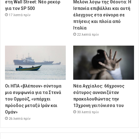
στη Wall Street: Νέο ρεκόρ
Μελόνι λόγω της Θέουτα: Η
για τον SP 500
Ισπανία επιβάλλει και αυτή
έλεγχους στα σύνορα σε
17 λεπτά πρίν
πτήσεις και πλοία από
Ιταλία
22 λεπτά πρίν
Οι ΗΠΑ «βλέπουν» σύντομα
Νέα Αγχίαλος: 66χρονος
μια συμφωνία για τα Στενά
σάτυρος αυνανιζόταν
του Ορμούζ, «υπάρχει
πρακολουθώντας την
πρόοδος μεταξύ Ιράν και
13χρονη γειτόνισσα του
Ομάν»
30 λεπτά πρίν
26 λεπτά πρίν