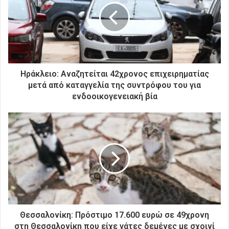
ν
η
λ
ε
κ
τ
ρ
Ηράκλειο: Αναζητείται 42χρονος επιχειρηματίας
ο
μετά από καταγγελία της συντρόφου του για
ν
ενδοοικογενειακή βία
ι
κ
ή
σ
α
ς
δ
ι
ε
ύ
θ
Θεσσαλονίκη: Πρόστιμο 17.600 ευρώ σε 49χρονη
υ
στη Θεσσαλονίκη που είχε γάτες δεμένες με σχοινί