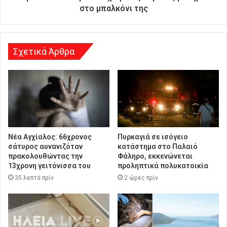
ν
στο μπαλκόνι της
σ
η
Σχετικά Άρθρα
Νέα Αγχίαλος: 66χρονος
Πυρκαγιά σε ισόγειο
σάτυρος αυνανιζόταν
κατάστημα στο Παλαιό
πρακολουθώντας την
Φάληρο, εκκενώνεται
13χρονη γειτόνισσα του
προληπτικά πολυκατοικία
35 λεπτά πρίν
2 ώρες πρίν