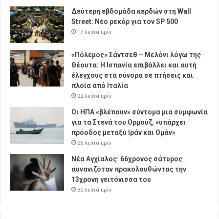
Δεύτερη εβδομάδα κερδών στη Wall
Street: Νέο ρεκόρ για τον SP 500
17 λεπτά πρίν
«Πόλεμος» Σάντσεθ – Μελόνι λόγω της
Θέουτα: Η Ισπανία επιβάλλει και αυτή
έλεγχους στα σύνορα σε πτήσεις και
πλοία από Ιταλία
22 λεπτά πρίν
Οι ΗΠΑ «βλέπουν» σύντομα μια συμφωνία
για τα Στενά του Ορμούζ, «υπάρχει
πρόοδος μεταξύ Ιράν και Ομάν»
26 λεπτά πρίν
Νέα Αγχίαλος: 66χρονος σάτυρος
αυνανιζόταν πρακολουθώντας την
13χρονη γειτόνισσα του
30 λεπτά πρίν