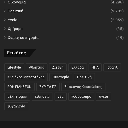
Οικονομία
(4.296)
Πολιτική
(9.782)
Υγεία
(2.059)
Χρήσιμα
(35)
Χωρίς κατηγορία
(19)
Ετικέτες
Lifestyle
Αθλητικά
Διεθνή
Ελλάδα
ΗΠΑ
Ισραήλ
Κυριάκος Μητσοτάκης
Οικονομία
Πολιτική
ΡΟΗ ΕΙΔΗΣΕΩΝ
ΣΥΡΙΖΑ ΠΣ
Στέφανος Κασσελάκης
αθλητισμός
ειδήσεις
νέα
ποδόσφαιρο
υγεία
ψυχαγωγία