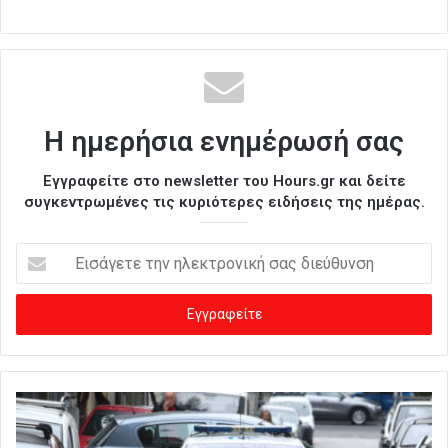
Η ημερήσια ενημέρωσή σας
Εγγραφείτε στο newsletter του Hours.gr και δείτε
συγκεντρωμένες τις κυριότερες ειδήσεις της ημέρας.
Ε
ι
σ
ά
γ
ε
τ
ε
τ
η