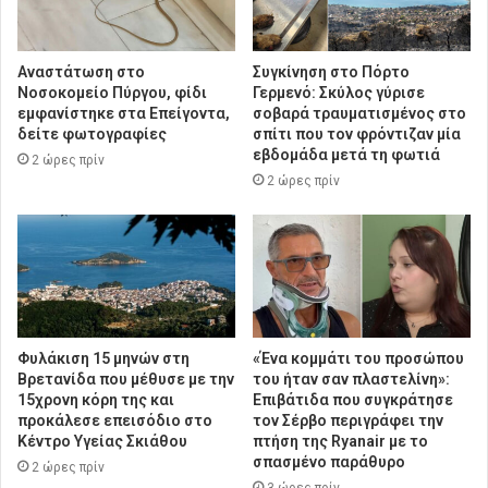
Αναστάτωση στο
Συγκίνηση στο Πόρτο
Νοσοκομείο Πύργου, φίδι
Γερμενό: Σκύλος γύρισε
εμφανίστηκε στα Επείγοντα,
σοβαρά τραυματισμένος στο
δείτε φωτογραφίες
σπίτι που τον φρόντιζαν μία
εβδομάδα μετά τη φωτιά
2 ώρες πρίν
2 ώρες πρίν
Φυλάκιση 15 μηνών στη
«Ένα κομμάτι του προσώπου
Βρετανίδα που μέθυσε με την
του ήταν σαν πλαστελίνη»:
15χρονη κόρη της και
Επιβάτιδα που συγκράτησε
προκάλεσε επεισόδιο στο
τον Σέρβο περιγράφει την
Κέντρο Υγείας Σκιάθου
πτήση της Ryanair με το
σπασμένο παράθυρο
2 ώρες πρίν
3 ώρες πρίν