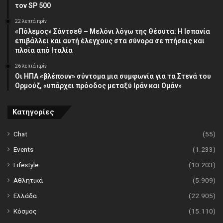
τον SP 500
22 λεπτά πρίν
«Πόλεμος» Σάντσεθ – Μελόνι λόγω της Θέουτα: Η Ισπανία
επιβάλλει και αυτή έλεγχους στα σύνορα σε πτήσεις και
πλοία από Ιταλία
26 λεπτά πρίν
Οι ΗΠΑ «βλέπουν» σύντομα μια συμφωνία για τα Στενά του
Ορμούζ, «υπάρχει πρόοδος μεταξύ Ιράν και Ομάν»
Κατηγορίες
Chat
(55)
Events
(1.233)
Lifestyle
(10.203)
Αθλητικά
(5.909)
Ελλάδα
(22.905)
Κόσμος
(15.110)