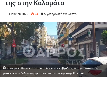
της στην Καλαμάτα
1 Ιουνίου 2026
24
Λιγότερο από ένα λεπτό
«Έχουμε πάθει σοκ, τρέμουμε, δεν είχαν καβγάδες», λέει γειτόνισσα της
γυναίκας που δολοφονήθηκε από τον άντρα της στην Καλαμάτα