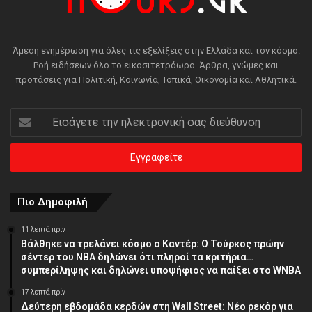
Άμεση ενημέρωση για όλες τις εξελίξεις στην Ελλάδα και τον κόσμο.
Ροή ειδήσεων όλο το εικοσιτετράωρο. Άρθρα, γνώμες και
προτάσεις για Πολιτική, Κοινωνία, Τοπικά, Οικονομία και Αθλητικά.
Εισάγετε
την
ηλεκτρονική
σας
διεύθυνση
Πιο Δημοφιλή
11 λεπτά πρίν
Βάλθηκε να τρελάνει κόσμο ο Καντέρ: Ο Τούρκος πρώην
σέντερ του NBA δηλώνει ότι πληροί τα κριτήρια…
συμπερίληψης και δηλώνει υποψήφιος να παίξει στο WNBA
17 λεπτά πρίν
Δεύτερη εβδομάδα κερδών στη Wall Street: Νέο ρεκόρ για