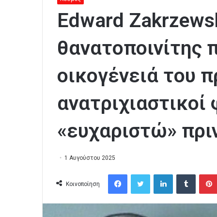
Edward Zakrzews
θανατοποινίτης 
οικογένειά του πρ
ανατριχιαστικοί 
«ευχαριστώ» πριν
1 Αυγούστου 2025
Facebook
Twitter
LinkedIn
Tumblr
Κοινοποίηση