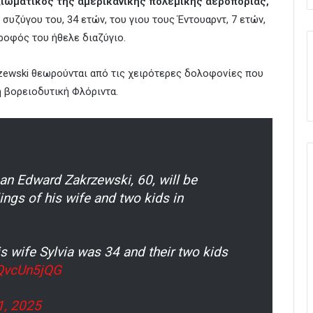
ιωματικός της αμερικανικής πολεμικής αεροπορίας,
 συζύγου του, 34 ετών, του γιου τους Έντουαρντ, 7 ετών,
τροφός του ήθελε διαζύγιο.
zewski θεωρούνται από τις χειρότερες δολοφονίες που
η βορειοδυτική Φλόριντα.
an Edward Zakrzewski, 60, will be
ings of his wife and two kids in
s wife Sylvia was 34 and their two kids
SQvcUn5jQG
1, 2025