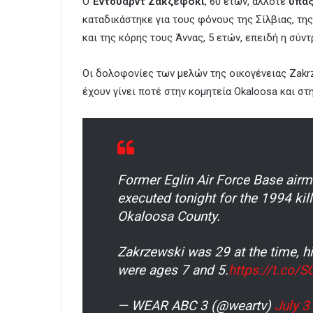
Ο
Έντουαρντ Ζακζέφσκι
, 60 ετών, άλλοτε
υπαξ
καταδικάστηκε για τους φόνους της Σίλβιας, της
και της κόρης τους Άννας, 5 ετών, επειδή η σύν
Οι δολοφονίες των μελών της οικογένειας Zakr
έχουν γίνει ποτέ στην κομητεία Okaloosa και στ
Former Eglin Air Force Base airm
executed tonight for the 1994 kill
Okaloosa County.
Zakrzewski was 29 at the time, hi
were ages 7 and 5.
https://t.co/
— WEAR ABC 3 (@weartv)
July 3