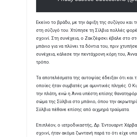
Εκείνο το βράδυ, με την άφιξη της συζύγου και 
στη σύζυγό του. Χτύπησε τη Σίλβια πολλές φορέ
σχοινί. Στη συνέχεια, ο Ζακζέφσκι έβαλε στο σ
μπάνιο για να πλύνει τα δόντια του, πριν χτυπήσ
συνέχεια, κάλεσε την πεντάχρονη κόρη του, Άννα
τρόπο.
Τα αποτελέσματα της αυτοψίας έδειξαν ότι και τα
οποίες ήταν συμβατές με αμυντικές πληγές. Ο Κ
την πλάτη, ενώ η Άννα υπέστη επίσης θανατηφόρ
σώμα της Σύλβια στο μπάνιο, όπου την ακρωτηρία
Σύλβια πέθανε επίσης από αιχμηρά τραύματα.
Επιπλέον, ο ιατροδικαστής, Δρ. Έντουαρντ Χάρβα
σχοινί, ήταν ακόμα ζωντανή παρά το ότι είχε υπ