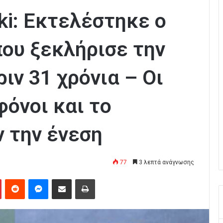
ki: Εκτελέστηκε ο
που ξεκλήρισε την
ιν 31 χρόνια – Οι
φόνοι και το
 την ένεση
77
3 λεπτά ανάγνωσης
Pinterest
Reddit
Messenger
Κοινοποίηση μέσω Email
Εκτύπωση