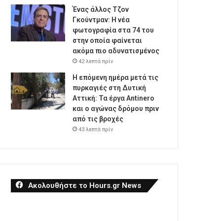
Ένας άλλος Τζον
Γκούντμαν: H νέα
φωτογραφία στα 74 του
στην οποία φαίνεται
ακόμα πιο αδυνατισμένος
42 λεπτά πρίν
Η επόμενη ημέρα μετά τις
πυρκαγιές στη Δυτική
Αττική: Τα έργα Antinero
και ο αγώνας δρόμου πριν
από τις βροχές
43 λεπτά πρίν
Ακολουθήστε το Hours.gr News