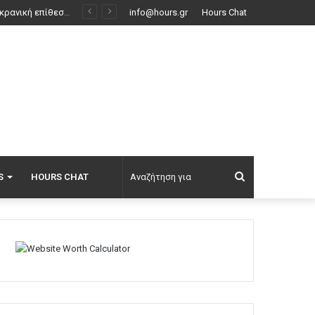
τυακή δημοπρασία
info@hours.gr
Hours Chat
Αναζήτηση
S
HOURS CHAT
για