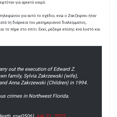
εφτόταν για αρκετό καιρό.
 τηλεφώνου για αυτό το σχέδιο, ενώ ο Ζακζέφσκι ήταν
κατά τη διάρκεια του μεσημεριανού διαλείμματος,
αι το πήρε στο σπίτι. Εκεί, μάζεψε επίσης ένα λοστό και
rry out the execution of Edward Z.
wn family, Sylvia Zakrzewski (wife),
and Anna Zakrzewski (Children) in 1994.
us crimes in Northwest Florida.
@death_row0506)
July 31, 2025