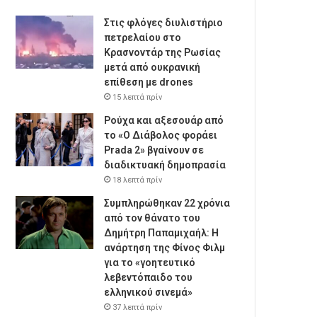
Στις φλόγες διυλιστήριο
πετρελαίου στο
Κρασνοντάρ της Ρωσίας
μετά από ουκρανική
επίθεση με drones
15 λεπτά πρίν
Ρούχα και αξεσουάρ από
το «Ο Διάβολος φοράει
Prada 2» βγαίνουν σε
διαδικτυακή δημοπρασία
18 λεπτά πρίν
Συμπληρώθηκαν 22 χρόνια
από τον θάνατο του
Δημήτρη Παπαμιχαήλ: Η
ανάρτηση της Φίνος Φιλμ
για το «γοητευτικό
λεβεντόπαιδο του
ελληνικού σινεμά»
37 λεπτά πρίν