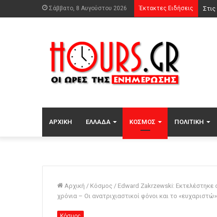
Σάββατο, 8 Αυγούστου 2026
Έκτακτες Ειδήσεις
Ρούχ
ΑΡΧΙΚΉ
ΕΛΛΆΔΑ
ΚΌΣΜΟΣ
ΠΟΛΙΤΙΚΉ
Αρχική
/
Κόσμος
/
Edward Zakrzewski: Εκτελέστηκε ο
χρόνια – Οι ανατριχιαστικοί φόνοι και το «ευχαριστώ»
Κόσμος