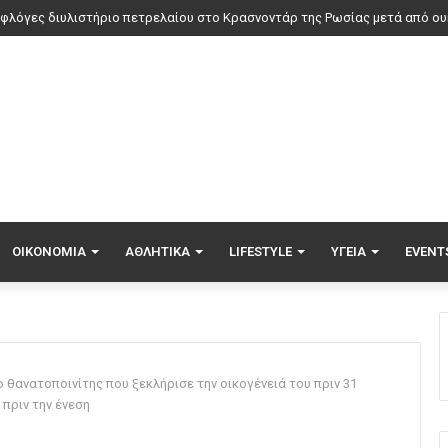
α και αξεσουάρ από το «Ο Διάβολος φοράει Prada 2» βγαίνουν σε διαδικ
ΟΙΚΟΝΟΜΊΑ
ΑΘΛΗΤΙΚΆ
LIFESTYLE
ΥΓΕΊΑ
EVENT
 θανατοποινίτης που ξεκλήρισε την οικογένειά του πριν 31
 πριν την ένεση