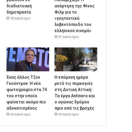
διαδικτυακή
ανάρτηση της Φίνος
δημοπρασία
Φιλμ για το
«γοητευτικό
18 λεπτά πρίν
λεβεντόπαιδο του
ελληνικού σινεμά»
37 λεπτά πρίν
Ένας άλλος Τζον
Η επόμενη ημέρα
Γκούντμαν: H νέα
μετά τις πυρκαγιές
φωτογραφία στα 74
στη Δυτική Αττική:
του στην οποία
Τα έργα Antinero και
φαίνεται ακόμα πιο
ο αγώνας δρόμου
αδυνατισμένος
πριν από τις βροχές
42 λεπτά πρίν
43 λεπτά πρίν