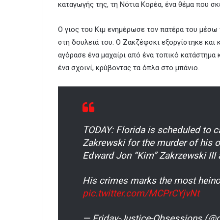
καταγωγής της, τη Νότια Κορέα, ένα θέμα που σκ
Ο γιος του Κιμ ενημέρωσε τον πατέρα του μέσω
στη δουλειά του. Ο Ζακζέφσκι εξοργίστηκε και 
αγόρασε ένα μαχαίρι από ένα τοπικό κατάστημα κ
ένα σχοινί, κρύβοντας τα όπλα στο μπάνιο.
TODAY: Florida is scheduled to ca
Zakrewski for the murder of his o
Edward Jon “Kim” Zakrzewski III 
His crimes marks the most heino
pic.twitter.com/MCPrCYjvNt
— Friday-Justice-Obsessions (