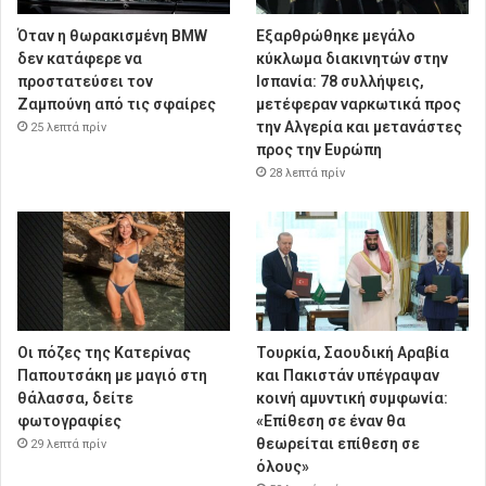
Όταν η θωρακισμένη BMW
Εξαρθρώθηκε μεγάλο
δεν κατάφερε να
κύκλωμα διακινητών στην
προστατεύσει τον
Ισπανία: 78 συλλήψεις,
Ζαμπούνη από τις σφαίρες
μετέφεραν ναρκωτικά προς
την Αλγερία και μετανάστες
25 λεπτά πρίν
προς την Ευρώπη
28 λεπτά πρίν
Οι πόζες της Κατερίνας
Τουρκία, Σαουδική Αραβία
Παπουτσάκη με μαγιό στη
και Πακιστάν υπέγραψαν
θάλασσα, δείτε
κοινή αμυντική συμφωνία:
φωτογραφίες
«Επίθεση σε έναν θα
θεωρείται επίθεση σε
29 λεπτά πρίν
όλους»