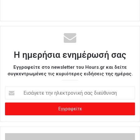
Η ημερήσια ενημέρωσή σας
Εγγραφείτε στο newsletter του Hours.gr και δείτε
συγκεντρωμένες τις κυριότερες ειδήσεις της ημέρας.
Ε
ι
σ
ά
γ
ε
τ
ε