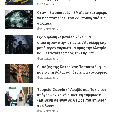
25 λεπτά πρίν
Όταν η θωρακισμένη BMW δεν κατάφερε
να προστατεύσει τον Ζαμπούνη από τις
σφαίρες
25 λεπτά πρίν
Εξαρθρώθηκε μεγάλο κύκλωμα
διακινητών στην Ισπανία: 78 συλλήψεις,
μετέφεραν ναρκωτικά προς την Αλγερία
και μετανάστες προς την Ευρώπη
28 λεπτά πρίν
Οι πόζες της Κατερίνας Παπουτσάκη με
μαγιό στη θάλασσα, δείτε φωτογραφίες
29 λεπτά πρίν
Τουρκία, Σαουδική Αραβία και Πακιστάν
υπέγραψαν κοινή αμυντική συμφωνία:
«Επίθεση σε έναν θα θεωρείται επίθεση
σε όλους»
50 λεπτά πρίν