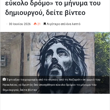
εύκολο δρόμο» το μήνυμα του
δημιουργού, δείτε βίντεο
30 Ιουνίου 2026
21
Λιγότερο από ένα λεπτό
Έφτιαξαν τοιχογραφία από το «Ιησούς από τη Ναζαρέτ» σε χωριό του
Ηρακλείου, «ο Χριστός δεν υποσχέθηκε εύκολο δρόμο» το μήνυμα του
δημιουργού, δείτε βίντεο