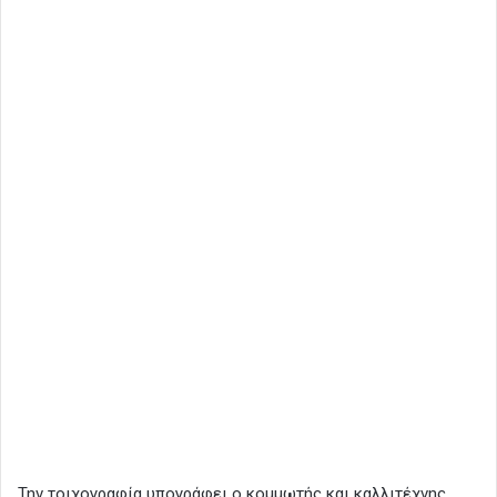
Την τοιχογραφία υπογράφει ο κομμωτής και καλλιτέχνης