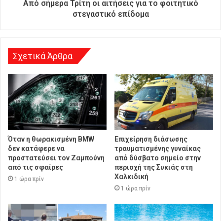
θ
Από σήμερα Τρίτη οι αιτήσεις για το φοιτητικό
υ
στεγαστικό επίδομα
ν
σ
η
Σχετικά Άρθρα
Όταν η θωρακισμένη BMW
Επιχείρηση διάσωσης
δεν κατάφερε να
τραυματισμένης γυναίκας
προστατεύσει τον Ζαμπούνη
από δύσβατο σημείο στην
από τις σφαίρες
περιοχή της Συκιάς στη
Χαλκιδική
1 ώρα πρίν
1 ώρα πρίν