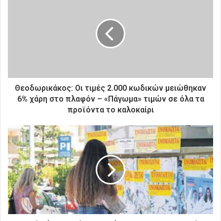
τ
η
ν
η
λ
ε
κ
τ
ρ
Θεοδωρικάκος: Οι τιμές 2.000 κωδικών μειώθηκαν
ο
6% χάρη στο πλαφόν – «Πάγωμα» τιμών σε όλα τα
ν
προϊόντα το καλοκαίρι
ι
κ
ή
σ
α
ς
δ
ι
ε
ύ