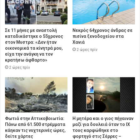
Σε 11 μήνες με αναστολή
Νεκρός 64χρονος άνδρας σε
καταδικάστηκε ο 55χρονος
πισίνα ξενοδοχείου στα
στον Μυστρα: «Δεν ήταν
Χανιά
οικονομικά τα κίνητρά μου,
2 ώρες πρίν
είχα την ανάγκη να τον
κρατήσω άφθαρτο»
2 ώρες πρίν
Φωτιά στην Αττικοβοιωτία:
Η μητέρα και ο γιος πήγαιναν
Πάνω από 61.500 στρέμματα
μαζί για δουλειά όταν το ΙΧ
κάηκαν τις νυχτερινές ώρες,
τους καρφώθηκε στο
δείτε χάρτες
φορτηγό στις Σέρρες –