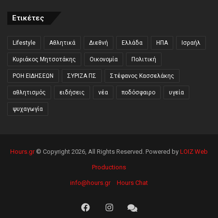
Ετικέτες
Lifestyle
Αθλητικά
Διεθνή
Ελλάδα
ΗΠΑ
Ισραήλ
Κυριάκος Μητσοτάκης
Οικονομία
Πολιτική
ΡΟΗ ΕΙΔΗΣΕΩΝ
ΣΥΡΙΖΑ ΠΣ
Στέφανος Κασσελάκης
αθλητισμός
ειδήσεις
νέα
ποδόσφαιρο
υγεία
ψυχαγωγία
Hours.gr
© Copyright 2026, All Rights Reserved. Powered by
LOIZ Web
Productions
info@hours.gr
Hours Chat
Facebook
Instagram
Hours