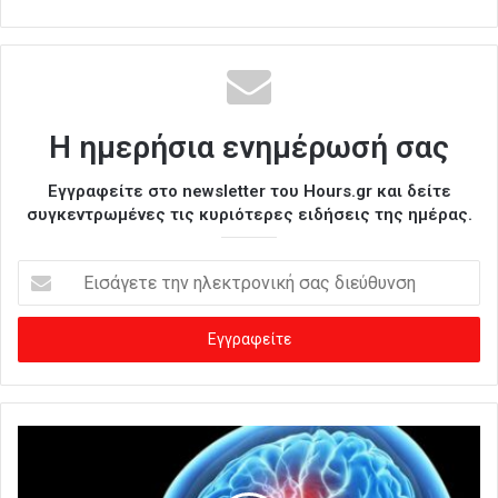
Η ημερήσια ενημέρωσή σας
Εγγραφείτε στο newsletter του Hours.gr και δείτε
συγκεντρωμένες τις κυριότερες ειδήσεις της ημέρας.
Ε
ι
σ
ά
γ
ε
τ
ε
τ
η