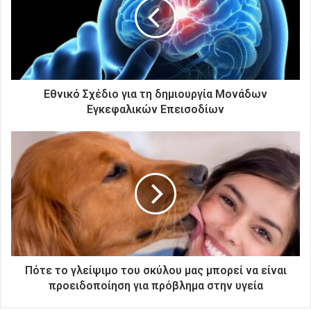
ν
η
λ
ε
κ
τ
ρ
Εθνικό Σχέδιο για τη δημιουργία Μονάδων
ο
Εγκεφαλικών Επεισοδίων
ν
ι
κ
ή
σ
α
ς
δ
ι
ε
ύ
Πότε το γλείψιμο του σκύλου μας μπορεί να είναι
θ
προειδοποίηση για πρόβλημα στην υγεία
υ
ν