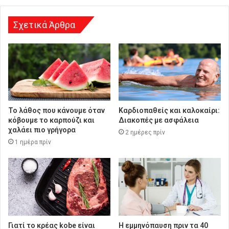
σ
η
Σχετικά Άρθρα
Το λάθος που κάνουμε όταν
Καρδιοπαθείς και καλοκαίρι:
κόβουμε το καρπούζι και
Διακοπές με ασφάλεια
χαλάει πιο γρήγορα
2 ημέρες πρίν
1 ημέρα πρίν
Γιατί το κρέας kobe είναι
Η εμμηνόπαυση πριν τα 40