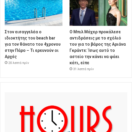
Στον εισαγγελέα ο
Ο Μπιλ Μάχερ προκάλεσε
ιδιοκτήτης του beach bar
αντιδράσεις με το σχόλιό
για τον θάνατο του 4χρονου
του για το βάρος της Αριάνα
στην Πάρο – Τι ερευνούν οι
Γκράντε: Ίσως αυτό το
Αρχές
αστείο την κάνει να φάει
κάτι, είπε
20 λεπτά πρίν
31 λεπτά πρίν