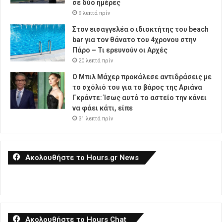
σε δύο ημέρες
9 λεπτά πρίν
Στον εισαγγελέα ο ιδιοκτήτης του beach
bar για τον θάνατο του 4χρονου στην
Πάρο – Τι ερευνούν οι Αρχές
20 λεπτά πρίν
Ο Μπιλ Μάχερ προκάλεσε αντιδράσεις με
το σχόλιό του για το βάρος της Αριάνα
Γκράντε: Ίσως αυτό το αστείο την κάνει
να φάει κάτι, είπε
31 λεπτά πρίν
Ακολουθήστε το Hours.gr News
Ακολουθήστε το Hours Chat