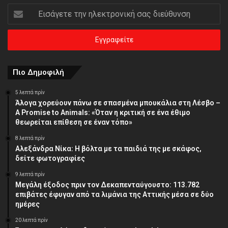
Εισάγετε
την
ηλεκτρονική
σας
διεύθυνση
Πιο Δημοφιλή
5 λεπτά πρίν
Άλογα χορεύουν πάνω σε σπασμένα μπουκάλια στη Λέσβο –
A Promise to Animals: «Όταν η κριτική σε ένα έθιμο
θεωρείται επίθεση σε έναν τόπο»
8 λεπτά πρίν
Αλεξάνδρα Νίκα: Η βόλτα με τα παιδιά της με σκάφος,
δείτε φωτογραφίες
9 λεπτά πρίν
Μεγάλη έξοδος πριν τον Δεκαπενταύγουστο: 113.782
επιβάτες έφυγαν από τα λιμάνια της Αττικής μέσα σε δύο
ημέρες
20 λεπτά πρίν