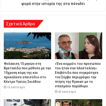
θ
φορά στην ιστορία της στα πέναλτι
υ
ν
σ
η
Σχετικά Άρθρα
Φυλάκιση 15 μηνών στη
«Ένα κομμάτι του προσώπου
Βρετανίδα που μέθυσε με την
του ήταν σαν πλαστελίνη»:
15χρονη κόρη της και
Επιβάτιδα που συγκράτησε
προκάλεσε επεισόδιο στο
τον Σέρβο περιγράφει την
Κέντρο Υγείας Σκιάθου
πτήση της Ryanair με το
σπασμένο παράθυρο
18 λεπτά πρίν
40 λεπτά πρίν