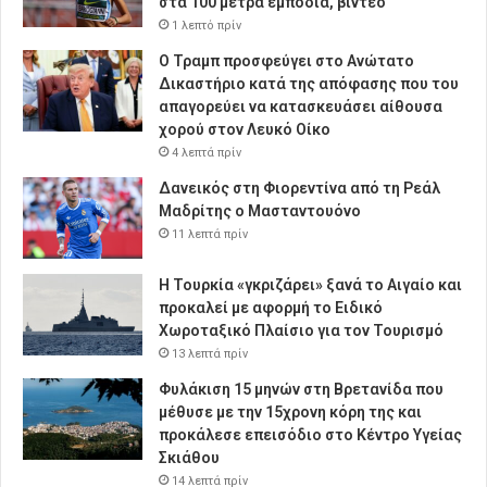
στα 100 μέτρα εμπόδια, βίντεο
1 λεπτό πρίν
Ο Τραμπ προσφεύγει στο Ανώτατο
Δικαστήριο κατά της απόφασης που του
απαγορεύει να κατασκευάσει αίθουσα
χορού στον Λευκό Οίκο
4 λεπτά πρίν
Δανεικός στη Φιορεντίνα από τη Ρεάλ
Μαδρίτης ο Μασταντουόνο
11 λεπτά πρίν
Η Τουρκία «γκριζάρει» ξανά το Αιγαίο και
προκαλεί με αφορμή το Ειδικό
Χωροταξικό Πλαίσιο για τον Τουρισμό
13 λεπτά πρίν
Φυλάκιση 15 μηνών στη Βρετανίδα που
μέθυσε με την 15χρονη κόρη της και
προκάλεσε επεισόδιο στο Κέντρο Υγείας
Σκιάθου
14 λεπτά πρίν