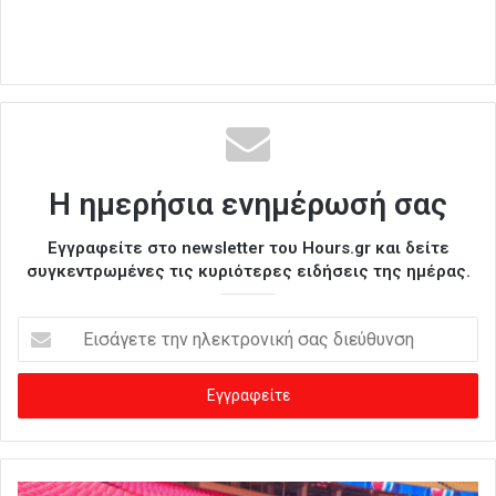
Η ημερήσια ενημέρωσή σας
Εγγραφείτε στο newsletter του Hours.gr και δείτε
συγκεντρωμένες τις κυριότερες ειδήσεις της ημέρας.
Ε
ι
σ
ά
γ
ε
τ
ε