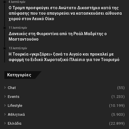
4 λεπτά πρίν
Ο Τραμπ προσφεύγει στο Ανώτατο Δικαστήριο κατά της
απόφασης που του απαγορεύει να κατασκευάσει αίθουσα
χορού στον Λευκό Οίκο
11 λεπτά πρίν
Δανεικός στη Φιορεντίνα από τη Ρεάλ Μαδρίτης ο
Μασταντουόνο
13 λεπτά πρίν
Η Τουρκία «γκριζάρει» ξανά το Αιγαίο και προκαλεί με
αφορμή το Ειδικό Χωροταξικό Πλαίσιο για τον Τουρισμό
Κατηγορίες
Chat
(55)
Events
(1.233)
Lifestyle
(10.199)
Αθλητικά
(5.903)
Ελλάδα
(22.899)