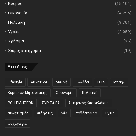
Κόσμος
(15.104)
Οικονομία
(4.295)
Πολιτική
(9.781)
Υγεία
(2.059)
Χρήσιμα
(35)
Χωρίς κατηγορία
(19)
Ετικέτες
Lifestyle
Αθλητικά
Διεθνή
Ελλάδα
ΗΠΑ
Ισραήλ
Κυριάκος Μητσοτάκης
Οικονομία
Πολιτική
ΡΟΗ ΕΙΔΗΣΕΩΝ
ΣΥΡΙΖΑ ΠΣ
Στέφανος Κασσελάκης
αθλητισμός
ειδήσεις
νέα
ποδόσφαιρο
υγεία
ψυχαγωγία