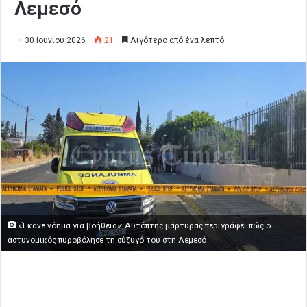
Λεμεσό
30 Ιουνίου 2026
21
Λιγότερο από ένα λεπτό
«Έκανε νόημα για βοήθεια»: Αυτόπτης μάρτυρας περιγράφει πώς ο
αστυνομικός πυροβόλησε τη σύζυγό του στη Λεμεσό