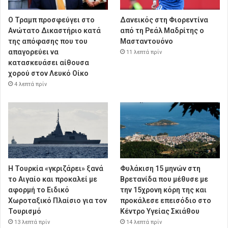
Ο Τραμπ προσφεύγει στο
Δανεικός στη Φιορεντίνα
Ανώτατο Δικαστήριο κατά
από τη Ρεάλ Μαδρίτης ο
της απόφασης που του
Μασταντουόνο
απαγορεύει να
11 λεπτά πρίν
κατασκευάσει αίθουσα
χορού στον Λευκό Οίκο
4 λεπτά πρίν
Η Τουρκία «γκριζάρει» ξανά
Φυλάκιση 15 μηνών στη
το Αιγαίο και προκαλεί με
Βρετανίδα που μέθυσε με
αφορμή το Ειδικό
την 15χρονη κόρη της και
Χωροταξικό Πλαίσιο για τον
προκάλεσε επεισόδιο στο
Τουρισμό
Κέντρο Υγείας Σκιάθου
13 λεπτά πρίν
14 λεπτά πρίν