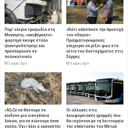
Παρ’ ολίγον τραγωδία στη
«Κάτι απέσπασε την προσοχή
Μαγνησία, «ακυβέρνητο»
του οδηγού»:
φορτηγό έκοψε στύλο
Πραγματογνώμονας
ηλεκτροδότησης και
επιχειρεί να ρίξει φως στα
προσέκρουσε σε
αίτια του δυστυχήματος στις
πολυκατοικία
Σέρρες
2 ώρες πρίν
3 ώρες πρίν
«Άξιζε να θέσουμε σε
Οι αλλαγές στις
κίνδυνο μια οικογένεια
λεωφορειακές γραμμές που
λύκων, για να σώσουμε έναν
θα ισχύσουν με τη λειτουργία
σκύλο; Όχι» λέει ο ερευνητής
της επέκτασης του Μετρό