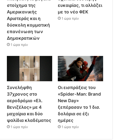
στοίχημα της
ευκαιρίας, τι αλλάζει
Aμερικανικής
με το νέο ΦΕΚ
Αριστεράς και η
1 ώρα πρίν
δύσκολη κομματική
επανένωση των
Δημοκρατικών
1 ώρα πρίν
Συνελήφθη
Οι εισπράξεις του
37χρονος στο
«Spider-Man: Brand
αεροδρόμιο «Ελ.
New Day»
Βενιζέλος» με 4
ξεπέρασαν το 1 δισ.
μαχαίρια και δύο
δολάρια σε έξι
ψαλίδια κλαδέματος
ημέρες
1 ώρα πρίν
1 ώρα πρίν