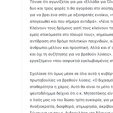
Τόνισε ότι αγωνίζεται για μια «Ελλάδα για Ό
δυο και τρεις φορές τι θα αγοράσει στο σούπε
για να βρει ένα σπίτι με αξιοπρεπές ενοίκιο,
απογειωθεί και που σήμερα αντιδρά». «Λένε τ
Κλείνουν τους δρόμους γιατί τους κλείνουν τ
εμείς στεκόμαστε στο πλευρό τους», σημείωσε
αντίδραση στο δρόμο πολιτικών παιχνιδιών, α
άνθρωποι μέλλον και προοπτική. Αλλά και σ’ 
και όχι τη συζήτησης για να βρεθούν λύσεις».
εργαζόμενο «που ασφυκτιά εγκλωβισμένος στ
Σχολίασε ότι όμως μέσα σε όλα αυτά η κυβέρ
πρωτοβουλίες να βρεθούν λύσεις. «Ο διχασμός
σταθερότητα η χάρος. Αυτό θα είναι το μότο τ
ψευτοδίλημμα δείχνει ότι ο κ. Μητσοτάκης εί
ο λαός μας να του δώσει τρίτη ευκαιρία, για 
Αναξιοκρατία, διαφθορά, ατιμωρησία, ακρίβεια
Σύμφωνα με τον κ. Ανδρουλάκη «το δίλημμα γι