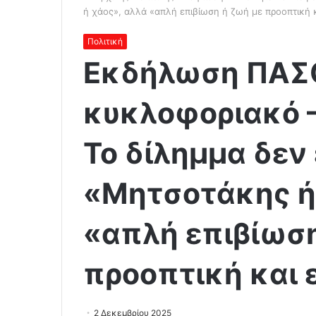
ή χάος», αλλά «απλή επιβίωση ή ζωή με προοπτική κ
Πολιτική
Εκδήλωση ΠΑΣΟ
κυκλοφοριακό –
Το δίλημμα δεν 
«Μητσοτάκης ή
«απλή επιβίωση
προοπτική και 
2 Δεκεμβρίου 2025