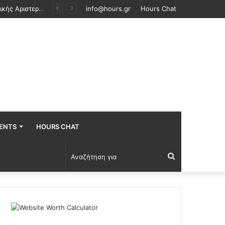
ο νέο ΦΕΚ
info@hours.gr
Hours Chat
ENTS
HOURS CHAT
Αναζήτηση
για