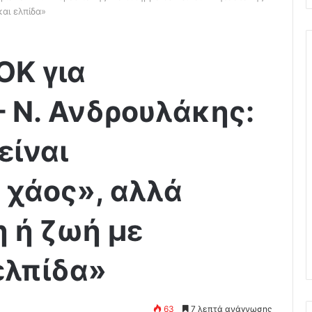
αι ελπίδα»
Κ για
 Ν. Ανδρουλάκης:
είναι
 χάος», αλλά
 ή ζωή με
ελπίδα»
63
7 λεπτά ανάγνωσης