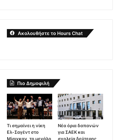
Ακολουθήστε το Hours Chat
Πιο Δημοφιλή
Τι σημαίνει η νίκη
Νέα όρια δαπανών
Ελ-Σαγέντ στο
για ΣΑΕΚ και
Μίσιγκαν, το μεγάλο
σχολεία δεύτερης