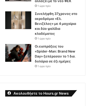
αλλάζει με το νέο ΦΕΚ
1 ώρα πρίν
Συνελήφθη 37χρονος στο
αεροδρόμιο «Ελ.
Βενιζέλος» με 4 μαχαίρια
και δύο ψαλίδια
κλαδέματος
1 ώρα πρίν
Οι εισπράξεις του
«Spider-Man: Brand New
Day» ξεπέρασαν το 1 δισ.
δολάρια σε έξι ημέρες
1 ώρα πρίν
Ακολουθήστε το Hours.gr News