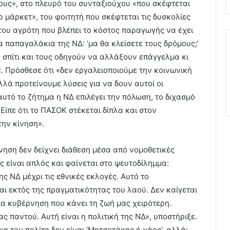
λους», στο πλευρό του συνταξιούχου «που σκέφτεται
ρ μάρκετ», του φοιτητή που σκέφτεται τις δυσκολίες
 «του αγρότη που βλέπει το κόστος παραγωγής να έχει
α παπαγαλάκια της ΝΔ: ‘μα θα κλείσετε τους δρόμους;’
ο σπίτι και τους οδηγούν να αλλάξουν επάγγελμα κι
. Πρόσθεσε ότι «δεν εργαλειοποιούμε την κοινωνική
λλά προτείνουμε λύσεις για να δουν αυτοί οι
αυτό το ζήτημα η ΝΔ επιλέγει την πόλωση, το διχασμό
 Είπε ότι το ΠΑΣΟΚ στέκεται δίπλα και στον
ην κίνηση».
νηση δεν δείχνει διάθεση μέσα από νομοθετικές
 είναι απλός και φαίνεται στο ψευτοδίλημμα:
ης ΝΔ μέχρι τις εθνικές εκλογές. Αυτό το
ναι εκτός της πραγματικότητας του λαού. Δεν καίγεται
μια κυβέρνηση που κάνει τη ζωή μας χειρότερη.
ς παντού. Αυτή είναι η πολιτική της ΝΔ», υποστήριξε.
α τον πολίτη δεν είναι ‘Μητσοτάκης ή χάος’, αλλά: