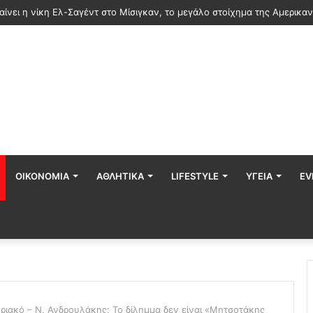
ια δαπανών για ΣΑΕΚ και σχολεία δεύτερης ευκαιρίας, τι αλλάζει με τ
ΟΙΚΟΝΟΜΊΑ
ΑΘΛΗΤΙΚΆ
LIFESTYLE
ΥΓΕΊΑ
EV
ιακό – Ν. Ανδρουλάκης: Το δίλημμα δεν είναι «Μητσοτάκης