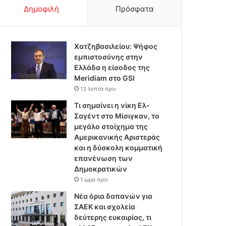
Δημοφιλή
Πρόσφατα
Χατζηβασιλείου: Ψήφος
εμπιστοσύνης στην
Ελλάδα η είσοδος της
Meridiam στο GSI
13 λεπτά πρίν
Τι σημαίνει η νίκη Ελ-
Σαγέντ στο Μίσιγκαν, το
μεγάλο στοίχημα της
Aμερικανικής Αριστεράς
και η δύσκολη κομματική
επανένωση των
Δημοκρατικών
1 ώρα πρίν
Νέα όρια δαπανών για
ΣΑΕΚ και σχολεία
δεύτερης ευκαιρίας, τι