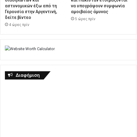
διαδηλωτών και
και Πακιστάν ετοιμάζονται
αστυνομικών έξω από τη
να υπογράψουν συμφωνία
Γερουσία στην Αργεντινή,
αμοιβαίας άμυνας
δείτε βίντεο
5 ώρες πρίν
4 ώρες πρίν
Διαφήμιση