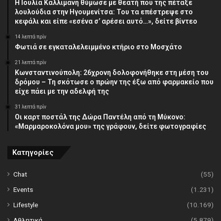
Η Ιουλία Καλλιμάνη θύμωσε με θεατή που της πέταξε
λουλούδια στην Ηγουμενίτσα: Του τα επέστρεψε στο
κεφάλι και είπε «εσένα σ’ αρέσει αυτό…», δείτε βίντεο
14 λεπτά πρίν
Φωτιά σε εγκαταλελειμμένο κτήριο στο Μοσχάτο
21 λεπτά πρίν
Κωνσταντινούπολη: 26χρονη δολοφονήθηκε στη μέση του
δρόμου – Τη σκότωσε ο πρώην της έξω από φαρμακείο που
είχε πάει με την αδελφή της
31 λεπτά πρίν
Οι καρτ ποστάλ της Δώρα Παντέλη από τη Μύκονο:
«Μαρμαροκολόνα μου» της γράφουν, δείτε φωτογραφίες
Κατηγορίες
Chat
(55)
Events
(1.231)
Lifestyle
(10.169)
Αθλητικά
(5.879)