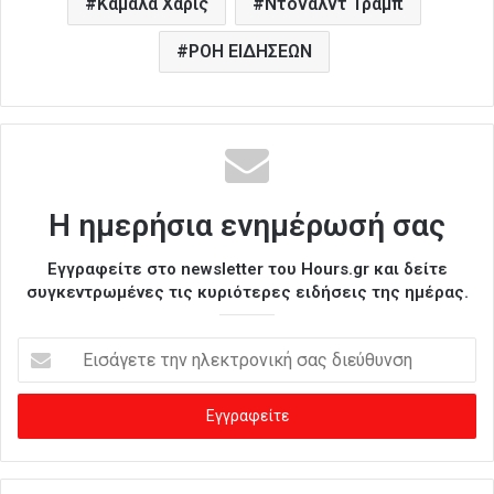
Καμάλα Χάρις
Ντόναλντ Τραμπ
ΡΟΗ ΕΙΔΗΣΕΩΝ
Η ημερήσια ενημέρωσή σας
Εγγραφείτε στο newsletter του Hours.gr και δείτε
συγκεντρωμένες τις κυριότερες ειδήσεις της ημέρας.
Ε
ι
σ
ά
γ
ε
τ