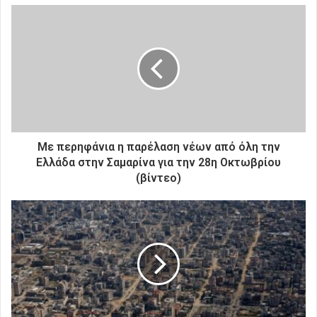
ε
τ
η
ν
η
λ
ε
κ
τ
ρ
Με περηφάνια η παρέλαση νέων από όλη την
ο
Ελλάδα στην Σαμαρίνα για την 28η Οκτωβρίου
ν
(βίντεο)
ι
κ
ή
σ
α
ς
δ
ι
ε