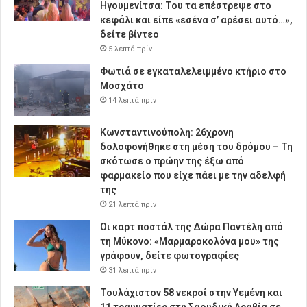
Ηγουμενίτσα: Του τα επέστρεψε στο
κεφάλι και είπε «εσένα σ’ αρέσει αυτό…»,
δείτε βίντεο
5 λεπτά πρίν
Φωτιά σε εγκαταλελειμμένο κτήριο στο
Μοσχάτο
14 λεπτά πρίν
Κωνσταντινούπολη: 26χρονη
δολοφονήθηκε στη μέση του δρόμου – Τη
σκότωσε ο πρώην της έξω από
φαρμακείο που είχε πάει με την αδελφή
της
21 λεπτά πρίν
Οι καρτ ποστάλ της Δώρα Παντέλη από
τη Μύκονο: «Μαρμαροκολόνα μου» της
γράφουν, δείτε φωτογραφίες
31 λεπτά πρίν
Τουλάχιστον 58 νεκροί στην Υεμένη και