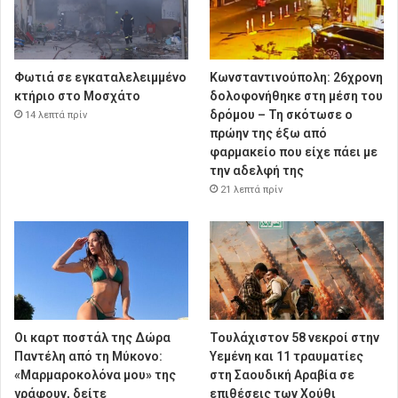
Φωτιά σε εγκαταλελειμμένο
Κωνσταντινούπολη: 26χρονη
κτήριο στο Μοσχάτο
δολοφονήθηκε στη μέση του
δρόμου – Τη σκότωσε ο
14 λεπτά πρίν
πρώην της έξω από
φαρμακείο που είχε πάει με
την αδελφή της
21 λεπτά πρίν
Οι καρτ ποστάλ της Δώρα
Τουλάχιστον 58 νεκροί στην
Παντέλη από τη Μύκονο:
Υεμένη και 11 τραυματίες
«Μαρμαροκολόνα μου» της
στη Σαουδική Αραβία σε
γράφουν, δείτε
επιθέσεις των Χούθι