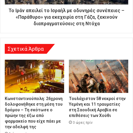
ύ
θ
Το Ιράν απειλεί το Ισραήλ με οδυνηρές συνέπειες –
υ
«Παράθυρο» για εκεχειρία στη Γάζα, ξεκινούν
ν
διαπραγματεύσεις στη Ντόχα
σ
η
Σχετικά Άρθρα
Κωνσταντινούπολη: 26χρονη
Τουλάχιστον 58 νεκροί στην
δολοφονήθηκε στη μέση του
Υεμένη και 11 τραυματίες
δρόμου – Τη σκότωσε ο
στη Σαουδική Αραβία σε
πρώην της έξω από
επιθέσεις των Χούθι
φαρμακείο που είχε πάει με
3 ώρες πρίν
την αδελφή της