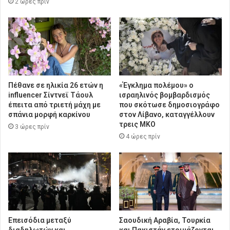
2 ώρες πρίν
Πέθανε σε ηλικία 26 ετών η
«Έγκλημα πολέμου» ο
influencer Σίντνεϊ Τάουλ
ισραηλινός βομβαρδισμός
έπειτα από τριετή μάχη με
που σκότωσε δημοσιογράφο
σπάνια μορφή καρκίνου
στον Λίβανο, καταγγέλλουν
τρεις ΜΚΟ
3 ώρες πρίν
4 ώρες πρίν
Επεισόδια μεταξύ
Σαουδική Αραβία, Τουρκία