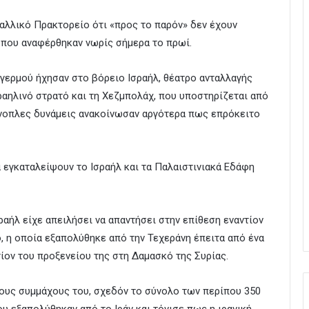
αλλικό Πρακτορείο ότι «προς το παρόν» δεν έχουν
 που αναφέρθηκαν νωρίς σήμερα το πρωί.
γερμού ήχησαν στο βόρειο Ισραήλ, θέατρο ανταλλαγής
ραηλινό στρατό και τη Χεζμπολάχ, που υποστηρίζεται από
 ένοπλες δυνάμεις ανακοίνωσαν αργότερα πως επρόκειτο
 εγκαταλείψουν το Ισραήλ και τα Παλαιστινιακά Εδάφη
ραήλ είχε απειλήσει να απαντήσει στην επίθεση εναντίον
 η οποία εξαπολύθηκε από την Τεχεράνη έπειτα από ένα
ίον του προξενείου της στη Δαμασκό της Συρίας.
τους συμμάχους του, σχεδόν το σύνολο των περίπου 350