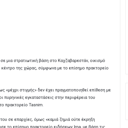
ά σε μια στρατιωτική βάση στο Καχζαβαρεστάν, οικισμό
ο κέντρο της χώρας, σύμφωνα με το επίσημο πρακτορείο
 «μέχρι στιγμής» δεν έχει πραγματοποιηθεί επίθεση με
 οι πυρηνικές εγκαταστάσεις στην περιφέρεια του
 το πρακτορείο Tasnim.
 του σε επαρχίες, όμως «καμιά ζημιά ούτε έκρηξη
ωσε το επίσημο πρακτορείο ειδήσεων Irna, με βάση τις