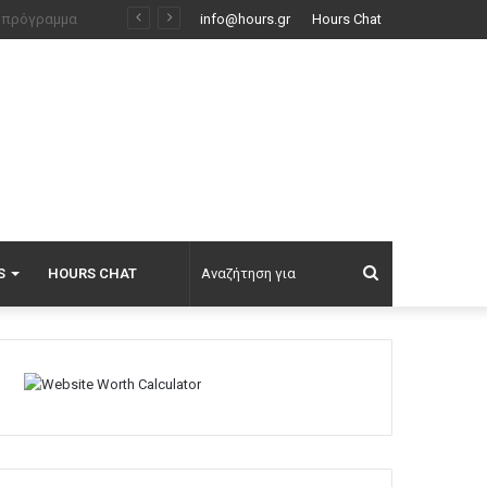
Η Νατάσα Εξηνταβελώνη επισκέφτηκε τη Λίλα Μπακλέση στο μαιευτήριο: Ελπίδα για τον κόσμο τούτο, οι φίλοι μου κάνουν παιδιά
info@hours.gr
Hours Chat
Αναζήτηση
S
HOURS CHAT
για