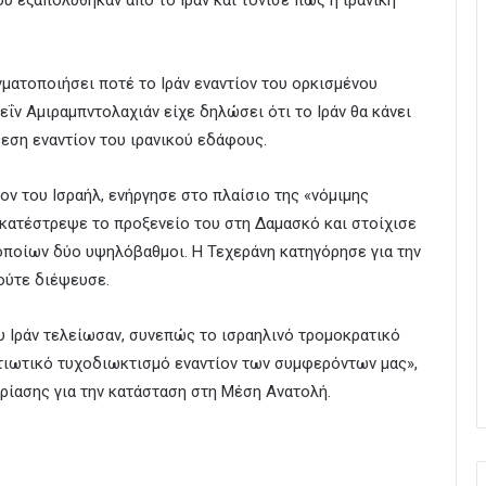
εξαπολύθηκαν από το Ιράν και τόνισε πως η ιρανική
γματοποιήσει ποτέ το Ιράν εναντίον του ορκισμένου
ΐν Αμιραμπντολαχιάν είχε δηλώσει ότι το Ιράν θα κάνει
θεση εναντίον του ιρανικού εδάφους.
ον του Ισραήλ, ενήργησε στο πλαίσιο της «νόμιμης
 κατέστρεψε το προξενείο του στη Δαμασκό και στοίχισε
οποίων δύο υψηλόβαθμοι. Η Τεχεράνη κατηγόρησε για την
ούτε διέψευσε.
ου Ιράν τελείωσαν, συνεπώς το ισραηλινό τρομοκρατικό
τιωτικό τυχοδιωκτισμό εναντίον των συμφερόντων μας»,
ρίασης για την κατάσταση στη Μέση Ανατολή.