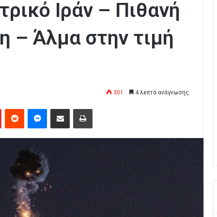
τρικό Ιράν – Πιθανή
η – Άλμα στην τιμή
301
4 λεπτά ανάγνωσης
Pinterest
Reddit
Messenger
Κοινοποίηση μέσω Email
Εκτύπωση