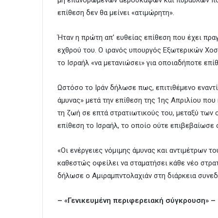
μη επανδρωμένων αεροσκαφών και πυραύλων που 
επίθεση δεν θα μείνει «ατιμώρητη».
Ήταν η πρώτη απ’ ευθείας επίθεση που έχει πρα
εχθρού του. Ο ιρανός υπουργός Εξωτερικών Χοσε
το Ισραήλ «να μετανιώσει» για οποιαδήποτε επί
Ωστόσο το Ιράν δήλωσε πως, επιτιθέμενο εναντί
άμυνας» μετά την επίθεση της 1ης Απριλίου που
τη ζωή σε επτά στρατιωτικούς του, μεταξύ των 
επίθεση το Ισραήλ, το οποίο ούτε επιβεβαίωσε 
«Οι ενέργειες νόμιμης άμυνας και αντιμέτρων τ
καθεστώς οφείλει να σταματήσει κάθε νέο στρα
δήλωσε ο Αμιραμπντολαχιάν στη διάρκεια συνεδ
– «Γενικευμένη περιφερειακή σύγκρουση» –