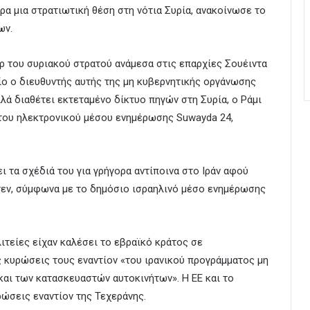
α μια στρατιωτική θέση στη νότια Συρία, ανακοίνωσε το
ων.
άρ του συριακού στρατού ανάμεσα στις επαρχίες Σουέιντα
ίο ο διευθυντής αυτής της μη κυβερνητικής οργάνωσης
λά διαθέτει εκτεταμένο δίκτυο πηγών στη Συρία, ο Ράμι
του ηλεκτρονικού μέσου ενημέρωσης Suwayda 24,
ι τα σχέδιά του για γρήγορα αντίποινα στο Ιράν αφού
τεν, σύμφωνα με το δημόσιο ισραηλινό μέσο ενημέρωσης
τείες είχαν καλέσει το εβραϊκό κράτος σε
ς κυρώσεις τους εναντίον «του ιρανικού προγράμματος μη
αι των κατασκευαστών αυτοκινήτων». Η ΕΕ και το
ώσεις εναντίον της Τεχεράνης.