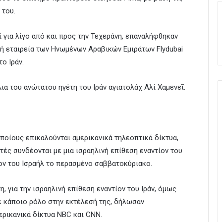
 του.
ί για λίγο από και προς την Τεχεράνη, επαναλήφθηκαν
κή εταιρεία των Ηνωμένων Αραβικών Εμιράτων Flydubai
ο Ιράν.
λια του ανώτατου ηγέτη του Ιράν αγιατολάχ Αλί Χαμενεΐ.
οίους επικαλούνται αμερικανικά τηλεοπτικά δίκτυα,
τές συνδέονται με μια ισραηλινή επίθεση εναντίον του
τίον του Ισραήλ το περασμένο σαββατοκύριακο.
, για την ισραηλινή επίθεση εναντίον του Ιράν, όμως
ε κάποιο ρόλο στην εκτέλεσή της, δήλωσαν
ερικανικά δίκτυα NBC και CNN.