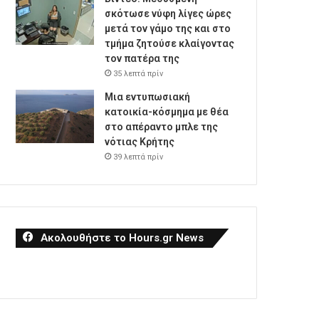
σκότωσε νύφη λίγες ώρες
μετά τον γάμο της και στο
τμήμα ζητούσε κλαίγοντας
τον πατέρα της
35 λεπτά πρίν
Μια εντυπωσιακή
κατοικία-κόσμημα με θέα
στο απέραντο μπλε της
νότιας Κρήτης
39 λεπτά πρίν
Ακολουθήστε το Hours.gr News