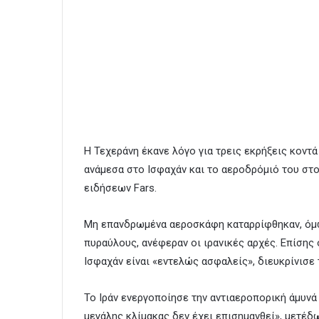
Η Τεχεράνη έκανε λόγο για τρεις εκρήξεις κοντ
ανάμεσα στο Ισφαχάν και το αεροδρόμιό του στ
ειδήσεων Fars.
Μη επανδρωμένα αεροσκάφη καταρρίφθηκαν, όμως
πυραύλους, ανέφεραν οι ιρανικές αρχές. Επίσης
Ισφαχάν είναι «εντελώς ασφαλείς», διευκρίνισε
Το Ιράν ενεργοποίησε την αντιαεροπορική άμυνά
μεγάλης κλίμακας δεν έχει επισημανθεί», μετέδ