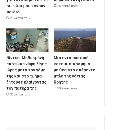
οι φίλοι μου κάνουν
26 λεπτά πρίν
παιδιά
23 λεπτά πρίν
Βίντεο: Μεθυσμένη
Μια εντυπωσιακή
σκότωσε νύφη λίγες
κατοικία-κόσμημα
ώρες μετά τον γάμο
με θέα στο απέραντο
της και στο τμήμα
μπλε της νότιας
ζητούσε κλαίγοντας
Κρήτης
τον πατέρα της
39 λεπτά πρίν
35 λεπτά πρίν