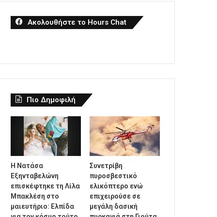
Ακολουθήστε το Hours Chat
Πιο Δημοφιλή
Η Νατάσα
Συνετρίβη
Εξηνταβελώνη
πυροσβεστικό
επισκέφτηκε τη Λίλα
ελικόπτερο ενώ
Μπακλέση στο
επιχειρούσε σε
μαιευτήριο: Ελπίδα
μεγάλη δασική
για τον κόσμο τούτο,
πυρκαγιά στη Γιούτα