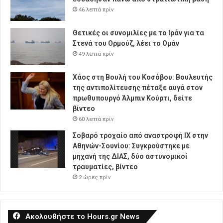
46 λεπτά πρίν
Θετικές οι συνομιλίες με το Ιράν για τα
Στενά του Ορμούζ, λέει το Ομάν
49 λεπτά πρίν
Χάος στη Βουλή του Κοσόβου: Βουλευτής
της αντιπολίτευσης πέταξε αυγά στον
πρωθυπουργό Άλμπιν Κούρτι, δείτε
βίντεο
60 λεπτά πρίν
Σοβαρό τροχαίο από αναστροφή ΙΧ στην
Αθηνών-Σουνίου: Συγκρούστηκε με
μηχανή της ΔΙΑΣ, δύο αστυνομικοί
τραυματίες, βίντεο
2 ώρες πρίν
Ακολουθήστε το Hours.gr News