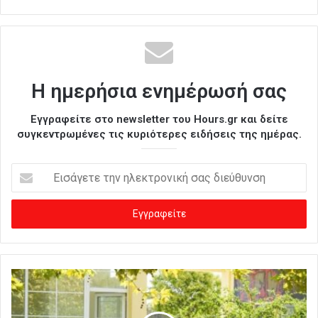
Η ημερήσια ενημέρωσή σας
Εγγραφείτε στο newsletter του Hours.gr και δείτε
συγκεντρωμένες τις κυριότερες ειδήσεις της ημέρας.
Ε
ι
σ
ά
γ
ε
τ
ε
τ
η