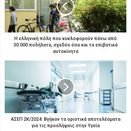
ν
η
λ
ε
κ
τ
ρ
Η ελληνική πόλη που κυκλοφορούν πάνω από
ο
30.000 ποδήλατα, σχεδόν όσα και τα επιβατικά
ν
αυτοκίνητα
ι
κ
ή
σ
α
ς
δ
ι
ε
ύ
θ
ΑΣΕΠ 2Κ/2024: Βγήκαν τα οριστικά αποτελέσματα
υ
για τις προσλήψεις στην Υγεία
ν