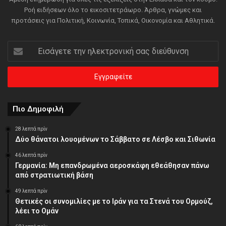
Ροή ειδήσεων όλο το εικοσιτετράωρο. Άρθρα, γνώμες και
προτάσεις για Πολιτική, Κοινωνία, Τοπικά, Οικονομία και Αθλητικά.
Εισάγετε
την
ηλεκτρονική
σας
διεύθυνση
Πιο Δημοφιλή
28 λεπτά πρίν
Δύο θάνατοι λουομένων το Σάββατο σε Λέσβο και Σιθωνία
46 λεπτά πρίν
Γερμανία: Μη επανδρωμένα αεροσκάφη εθεάθησαν πάνω
από στρατιωτική βάση
49 λεπτά πρίν
Θετικές οι συνομιλίες με το Ιράν για τα Στενά του Ορμούζ,
λέει το Ομάν