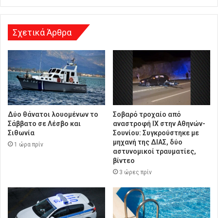
σ
η
Σχετικά Άρθρα
Δύο θάνατοι λουομένων το
Σοβαρό τροχαίο από
Σάββατο σε Λέσβο και
αναστροφή ΙΧ στην Αθηνών-
Σιθωνία
Σουνίου: Συγκρούστηκε με
μηχανή της ΔΙΑΣ, δύο
1 ώρα πρίν
αστυνομικοί τραυματίες,
βίντεο
3 ώρες πρίν