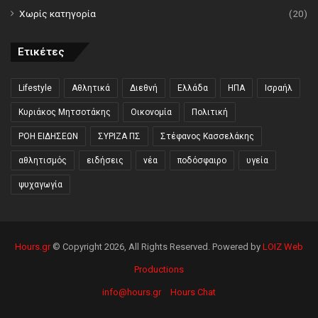
Χωρίς κατηγορία
(20)
Ετικέτες
Lifestyle
Αθλητικά
Διεθνή
Ελλάδα
ΗΠΑ
Ισραήλ
Κυριάκος Μητσοτάκης
Οικονομία
Πολιτική
ΡΟΗ ΕΙΔΗΣΕΩΝ
ΣΥΡΙΖΑ ΠΣ
Στέφανος Κασσελάκης
αθλητισμός
ειδήσεις
νέα
ποδόσφαιρο
υγεία
ψυχαγωγία
Hours.gr
© Copyright 2026, All Rights Reserved. Powered by
LOIZ Web
Productions
info@hours.gr
Hours Chat