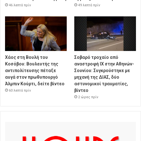
46 λεπτά πρίν
49 λεπτά πρίν
Χάος στη Βουλή του
Σοβαρό τροχαίο από
Κοσόβου: Βουλευτής της
αναστροφή ΙΧ στην Αθηνών-
αντιπολίτευσης πέταξε
Σουνίου: Συγκρούστηκε με
αυγά στον πρωθυπουργό
μηχανή της ΔΙΑΣ, δύο
Άλμπιν Κούρτι, δείτε βίντεο
αστυνομικοί τραυματίες,
βίντεο
60 λεπτά πρίν
2 ώρες πρίν