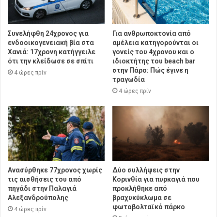
Συνελήφθη 24χρονος για
Για ανθρωποκτονία από
ενδοοικογενειακή βία στα
αμέλεια κατηγορούνται οι
Χανιά: 17χρονη κατήγγειλε
γονείς του 4χρονου και ο
ότι την κλείδωσε σε σπίτι
ιδιοκτήτης του beach bar
στην Πάρο: Πώς έγινε η
4 ώρες πρίν
τραγωδία
4 ώρες πρίν
Ανασύρθηκε 77χρονος χωρίς
Δύο συλλήψεις στην
τις αισθήσεις του από
Κορινθία για πυρκαγιά που
πηγάδι στην Παλαγιά
προκλήθηκε από
Αλεξανδρούπολης
βραχυκύκλωμα σε
φωτοβολταϊκό πάρκο
4 ώρες πρίν