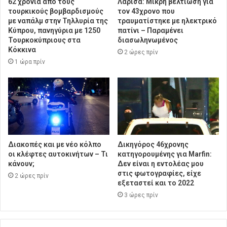
62 χρόνια από τους
Λάρισα: Μικρή βελτίωση για
τουρκικούς βομβαρδισμούς
τον 43χρονο που
με ναπάλμ στην Τηλλυρία της
τραυματίστηκε με ηλεκτρικό
Κύπρου, πανηγύρια με 1250
πατίνι – Παραμένει
Τουρκοκύπριους στα
διασωληνωμένος
Κόκκινα
2 ώρες πρίν
1 ώρα πρίν
Διακοπές και με νέο κόλπο
Δικηγόρος 46χρονης
οι κλέφτες αυτοκινήτων – Τι
κατηγορουμένης για Marfin:
κάνουν;
Δεν είναι η εντολέας μου
στις φωτογραφίες, είχε
2 ώρες πρίν
εξεταστεί και το 2022
3 ώρες πρίν