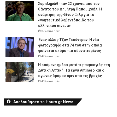
Συμπληρώθηκαν 22 χρόνια από τον
θάνατο του Δημήτρη Παπαμιχαήλ: Η
ανάρτηση της Φίνος Φιλμ για το
«γοητευτικό λεβεντόπαιδο του
ελληνικού σινεμά»
37 λεπτά πρίν
Ένας άλλος Τζον Γκούντμαν: H νέα
φωτογραφία στα 74 του στην οποία
φαίνεται ακόμα πιο αδυνατισμένος
42 λεπτά πρίν
Η επόμενη ημέρα μετά τις πυρκαγιές στη
Δυτική Αττική: Τα έργα Antinero και ο
αγώνας δρόμου πριν από τις βροχές
43 λεπτά πρίν
Ακολουθήστε το Hours.gr News