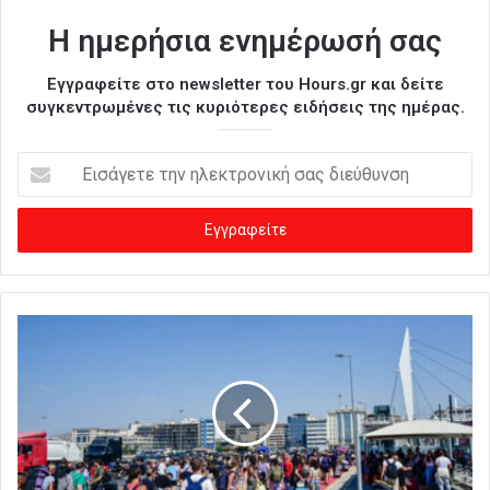
Η ημερήσια ενημέρωσή σας
Εγγραφείτε στο newsletter του Hours.gr και δείτε
συγκεντρωμένες τις κυριότερες ειδήσεις της ημέρας.
Ε
ι
σ
ά
γ
ε
τ
ε
τ
η
ν
η
λ
ε
κ