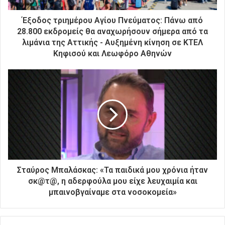
τ
ρ
Έξοδος τριημέρου Αγίου Πνεύματος: Πάνω από
ο
28.800 εκδρομείς θα αναχωρήσουν σήμερα από τα
ν
λιμάνια της Αττικής - Αυξημένη κίνηση σε ΚΤΕΛ
ι
Κηφισού και Λεωφόρο Αθηνών
κ
ή
σ
α
ς
δ
ι
ε
ύ
θ
υ
Σταύρος Μπαλάσκας: «Τα παιδικά μου χρόνια ήταν
ν
σκ@τ@, η αδερφούλα μου είχε λευχαιμία και
σ
μπαινοβγαίναμε στα νοσοκομεία»
η