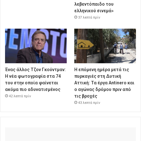
λεβεντόπαιδο του
ελληνικού σινεμά»
37 λεπτά πρίν
Ένας άλλος Τζον Γκούντμαν:
Η επόμενη ημέρα μετά τις
H νέα φωτογραφία στα 74
πυρκαγιές στη Δυτική
του στην οποία φαίνεται
Αττική: Τα έργα Antinero και
ακόμα πιο αδυνατισμένος
ο αγώνας δρόμου πριν από
τις βροχές
42 λεπτά πρίν
43 λεπτά πρίν