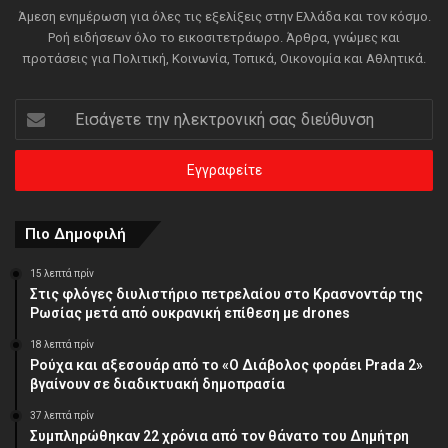
Άμεση ενημέρωση για όλες τις εξελίξεις στην Ελλάδα και τον κόσμο.
Ροή ειδήσεων όλο το εικοσιτετράωρο. Άρθρα, γνώμες και
προτάσεις για Πολιτική, Κοινωνία, Τοπικά, Οικονομία και Αθλητικά.
Εισάγετε
την
ηλεκτρονική
σας
διεύθυνση
Πιο Δημοφιλή
15 λεπτά πρίν
Στις φλόγες διυλιστήριο πετρελαίου στο Κρασνοντάρ της
Ρωσίας μετά από ουκρανική επίθεση με drones
18 λεπτά πρίν
Ρούχα και αξεσουάρ από το «Ο Διάβολος φοράει Prada 2»
βγαίνουν σε διαδικτυακή δημοπρασία
37 λεπτά πρίν
Συμπληρώθηκαν 22 χρόνια από τον θάνατο του Δημήτρη