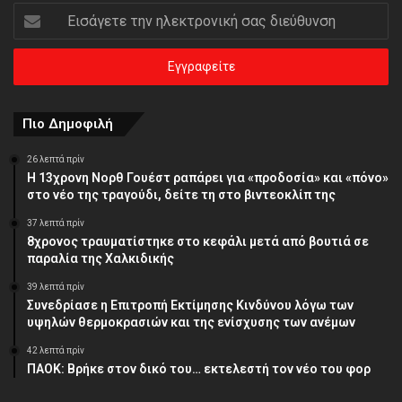
Εισάγετε
την
ηλεκτρονική
σας
διεύθυνση
Πιο Δημοφιλή
26 λεπτά πρίν
Η 13χρονη Νορθ Γουέστ ραπάρει για «προδοσία» και «πόνο»
στο νέο της τραγούδι, δείτε τη στο βιντεοκλίπ της
37 λεπτά πρίν
8χρονος τραυματίστηκε στο κεφάλι μετά από βουτιά σε
παραλία της Χαλκιδικής
39 λεπτά πρίν
Συνεδρίασε η Επιτροπή Εκτίμησης Κινδύνου λόγω των
υψηλών θερμοκρασιών και της ενίσχυσης των ανέμων
42 λεπτά πρίν
ΠΑΟΚ: Βρήκε στον δικό του… εκτελεστή τον νέο του φορ