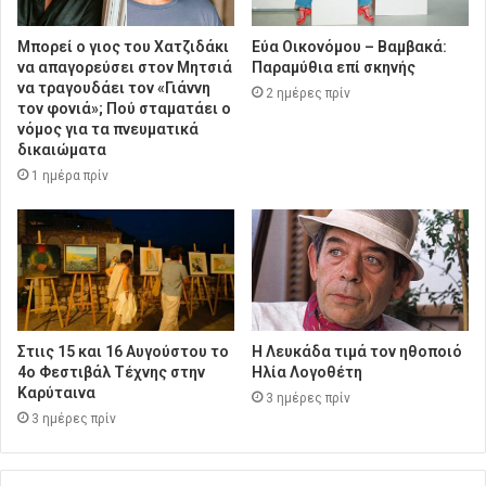
Μπορεί ο γιος του Χατζιδάκι
Εύα Οικονόμου – Βαμβακά:
να απαγορεύσει στον Μητσιά
Παραμύθια επί σκηνής
να τραγουδάει τον «Γιάννη
2 ημέρες πρίν
τον φονιά»; Πού σταματάει ο
νόμος για τα πνευματικά
δικαιώματα
1 ημέρα πρίν
Στιις 15 και 16 Αυγούστου το
Η Λευκάδα τιμά τον ηθοποιό
4ο Φεστιβάλ Τέχνης στην
Ηλία Λογοθέτη
Καρύταινα
3 ημέρες πρίν
3 ημέρες πρίν