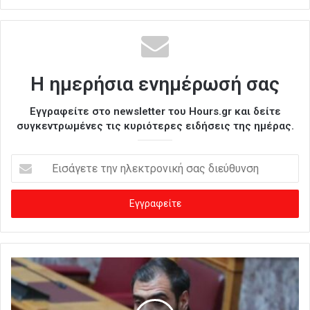
Η ημερήσια ενημέρωσή σας
Εγγραφείτε στο newsletter του Hours.gr και δείτε
συγκεντρωμένες τις κυριότερες ειδήσεις της ημέρας.
Ε
ι
σ
ά
γ
ε
τ
ε
τ
η
ν