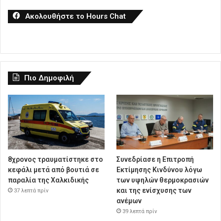
Ακολουθήστε το Hours Chat
Πιο Δημοφιλή
8χρονος τραυματίστηκε στο
Συνεδρίασε η Επιτροπή
κεφάλι μετά από βουτιά σε
Εκτίμησης Κινδύνου λόγω
παραλία της Χαλκιδικής
των υψηλών θερμοκρασιών
και της ενίσχυσης των
37 λεπτά πρίν
ανέμων
39 λεπτά πρίν