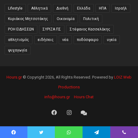
Lifestyle
Αθλητικά
Διεθνή
Ελλάδα
ΗΠΑ
Ισραήλ
Κυριάκος Μητσοτάκης
Οικονομία
Πολιτική
ΡΟΗ ΕΙΔΗΣΕΩΝ
ΣΥΡΙΖΑ ΠΣ
Στέφανος Κασσελάκης
αθλητισμός
ειδήσεις
νέα
ποδόσφαιρο
υγεία
ψυχαγωγία
Hours.gr
© Copyright 2026, All Rights Reserved. Powered by
LOIZ Web
Productions
info@hours.gr
Hours Chat
Facebook
Instagram
Hours
Chat