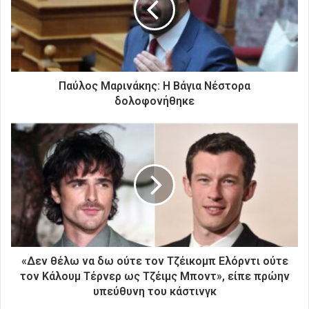
η
λ
ε
κ
τ
ρ
Παύλος Μαρινάκης: Η Βάγια Νέστορα
ο
δολοφονήθηκε
ν
ι
κ
ή
σ
α
ς
δ
ι
ε
ύ
«Δεν θέλω να δω ούτε τον Τζέικομπ Ελόρντι ούτε
θ
τον Κάλουμ Τέρνερ ως Τζέιμς Μποντ», είπε πρώην
υ
υπεύθυνη του κάστινγκ
ν