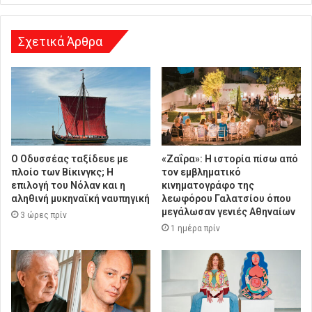
σ
η
Σχετικά Άρθρα
Ο Οδυσσέας ταξίδευε με
«Ζαΐρα»: Η ιστορία πίσω από
πλοίο των Βίκινγκς; Η
τον εμβληματικό
επιλογή του Νόλαν και η
κινηματογράφο της
αληθινή μυκηναϊκή ναυπηγική
λεωφόρου Γαλατσίου όπου
μεγάλωσαν γενιές Αθηναίων
3 ώρες πρίν
1 ημέρα πρίν