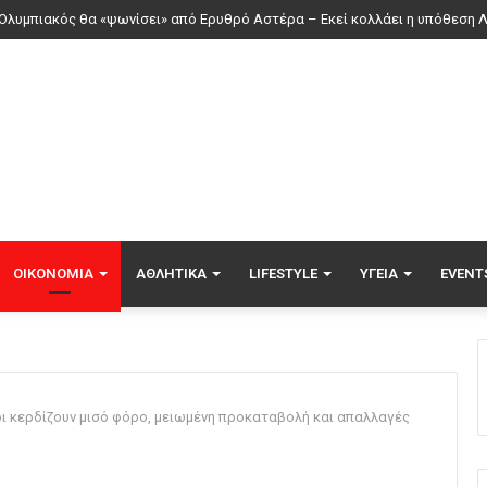
ρία Σάκκαρη: Ξημερώματα Σαββάτου ο αγώνας της με την Γκοφ στο Τορ
ΟΙΚΟΝΟΜΊΑ
ΑΘΛΗΤΙΚΆ
LIFESTYLE
ΥΓΕΊΑ
EVENT
οι κερδίζουν μισό φόρο, μειωμένη προκαταβολή και απαλλαγές