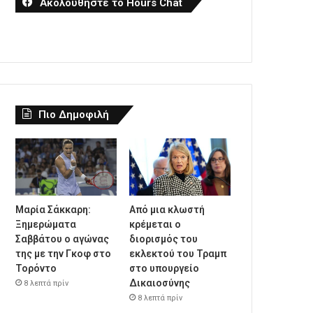
Ακολουθήστε το Hours Chat
Πιο Δημοφιλή
Μαρία Σάκκαρη:
Από μια κλωστή
Ξημερώματα
κρέμεται ο
Σαββάτου ο αγώνας
διορισμός του
της με την Γκοφ στο
εκλεκτού του Τραμπ
Τορόντο
στο υπουργείο
Δικαιοσύνης
8 λεπτά πρίν
8 λεπτά πρίν