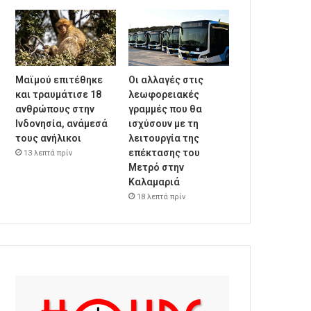
Μαϊμού επιτέθηκε
Οι αλλαγές στις
και τραυμάτισε 18
λεωφορειακές
ανθρώπους στην
γραμμές που θα
Ινδονησία, ανάμεσά
ισχύσουν με τη
τους ανήλικοι
λειτουργία της
επέκτασης του
13 λεπτά πρίν
Μετρό στην
Καλαμαριά
18 λεπτά πρίν