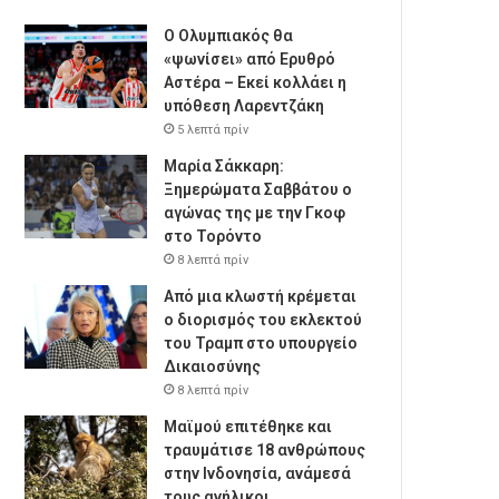
Ο Ολυμπιακός θα
«ψωνίσει» από Ερυθρό
Αστέρα – Εκεί κολλάει η
υπόθεση Λαρεντζάκη
5 λεπτά πρίν
Μαρία Σάκκαρη:
Ξημερώματα Σαββάτου ο
αγώνας της με την Γκοφ
στο Τορόντο
8 λεπτά πρίν
Από μια κλωστή κρέμεται
ο διορισμός του εκλεκτού
του Τραμπ στο υπουργείο
Δικαιοσύνης
8 λεπτά πρίν
Μαϊμού επιτέθηκε και
τραυμάτισε 18 ανθρώπους
στην Ινδονησία, ανάμεσά
τους ανήλικοι