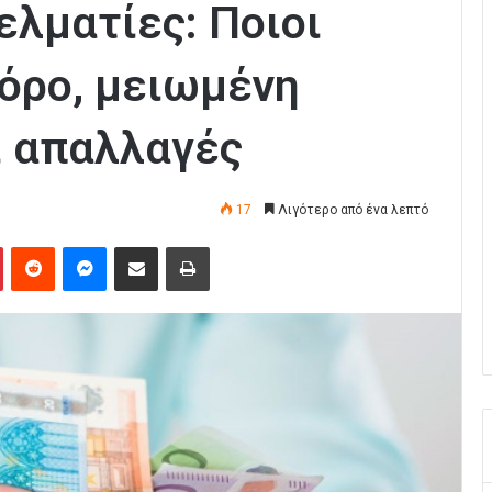
ελματίες: Ποιοι
φόρο, μειωμένη
ι απαλλαγές
17
Λιγότερο από ένα λεπτό
Pinterest
Reddit
Messenger
Κοινοποίηση μέσω Email
Εκτύπωση