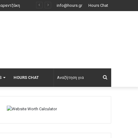
όντο
info@hours.gr
Hours Chat
Αναζήτηση
S
HOURS CHAT
για