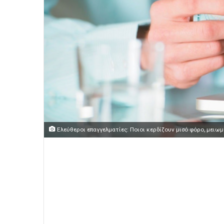
Ελεύθεροι επαγγελματίες: Ποιοι κερδίζουν μισό φόρο, μειω