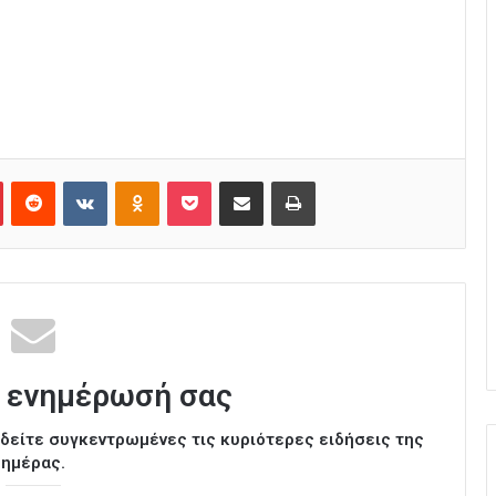
Pinterest
Reddit
VKontakte
Odnoklassniki
Pocket
Κοινοποίηση μέσω Email
Εκτύπωση
 ενημέρωσή σας
ι δείτε συγκεντρωμένες τις κυριότερες ειδήσεις της
ημέρας.