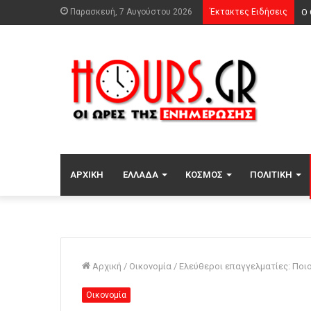
Παρασκευή, 7 Αυγούστου 2026
Έκτακτες Ειδήσεις
Μα
ΑΡΧΙΚΉ
ΕΛΛΆΔΑ
ΚΌΣΜΟΣ
ΠΟΛΙΤΙΚΉ
Αρχική
/
Οικονομία
/
Ελεύθεροι επαγγελματίες: Ποι
Οικονομία