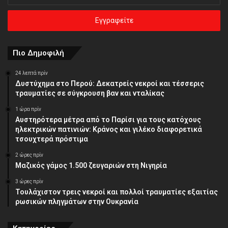
την
ηλεκτρονική
σας
διεύθυνση
Πιο Δημοφιλή
24 λεπτά πρίν
Δυστύχημα στο Περού: Δεκατρείς νεκροί και τέσσερις
τραυματίες σε σύγκρουση βαν και νταλίκας
1 ώρα πρίν
Αυστηρότερα μέτρα από το Παρίσι για τους κατόχους
ηλεκτρικών πατινιών: Κράνος και γιλέκο διαφορετικά
τσουχτερά πρόστιμα
2 ώρες πρίν
Μαζικός γάμος 1.500 ζευγαριών στη Νιγηρία
3 ώρες πρίν
Τουλάχιστον τρεις νεκροί και πολλοί τραυματίες εξαιτίας
ρωσικών πληγμάτων στην Ουκρανία