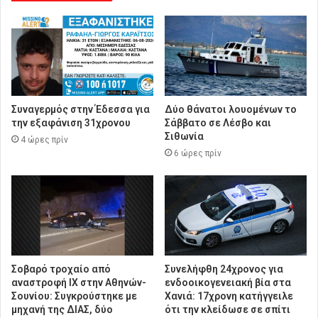
Συναγερμός στην Έδεσσα για
Δύο θάνατοι λουομένων το
την εξαφάνιση 31χρονου
Σάββατο σε Λέσβο και
Σιθωνία
4 ώρες πρίν
6 ώρες πρίν
Σοβαρό τροχαίο από
Συνελήφθη 24χρονος για
αναστροφή ΙΧ στην Αθηνών-
ενδοοικογενειακή βία στα
Σουνίου: Συγκρούστηκε με
Χανιά: 17χρονη κατήγγειλε
μηχανή της ΔΙΑΣ, δύο
ότι την κλείδωσε σε σπίτι