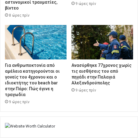
αστυνομικοί τραυματίες,
9 ώρες πρίν
βίντεο
8 ώρες πρίν
Για ανθρωποκτονία από
Ανασύρθηκε 77χρονος χωρίς
αμέλεια κατηγορούνται οι
τις αισθήσεις του από
γονείς του 4χρονου και ο
πηγάδι στην Παλαγιά
ιδιοκτήτης του beach bar
Αλεξανδρούπολης
στην Πάρο: Πώς έγινε η
9 ώρες πρίν
τραγωδία
9 ώρες πρίν