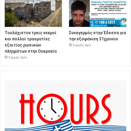
Τουλάχιστον τρεις νεκροί
Συναγερμός στην Έδεσσα για
και πολλοί τραυματίες
την εξαφάνιση 31χρονου
εξαιτίας ρωσικών
3 ώρες πρίν
πληγμάτων στην Ουκρανία
3 ώρες πρίν