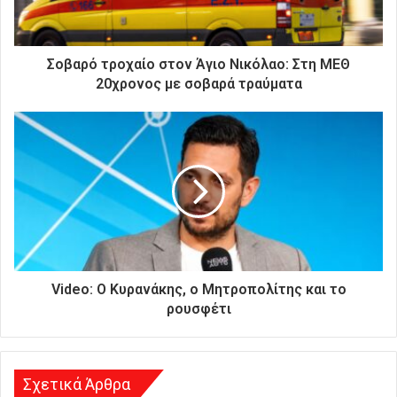
ε
κ
τ
ρ
Σοβαρό τροχαίο στον Άγιο Νικόλαο: Στη ΜΕΘ
ο
20χρονος με σοβαρά τραύματα
ν
ι
κ
ή
σ
α
ς
δ
ι
ε
ύ
Video: Ο Κυρανάκης, ο Μητροπολίτης και το
θ
ρουσφέτι
υ
ν
σ
η
Σχετικά Άρθρα