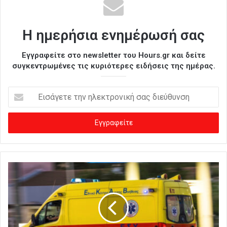
Η ημερήσια ενημέρωσή σας
Εγγραφείτε στο newsletter του Hours.gr και δείτε
συγκεντρωμένες τις κυριότερες ειδήσεις της ημέρας.
Ε
ι
σ
ά
γ
ε
τ
ε
τ
η
ν
η
λ