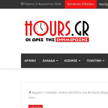
Πέμπτη, 6 Αυγούστου 2026
Έκτακτες Ειδήσεις
ΑΡΧΙΚΉ
ΕΛΛΆΔΑ
ΚΌΣΜΟΣ
ΠΟΛΙΤΙΚΉ
Αρχική
/
Lifestyle
/
Ελένη Χατζίδου για Άντζελα Δημητ
σου»
Lifestyle