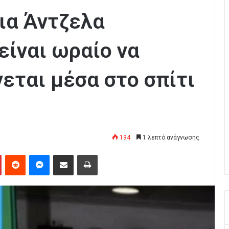
ια Άντζελα
είναι ωραίο να
νεται μέσα στο σπίτι
194
1 λεπτό ανάγνωσης
Pinterest
Reddit
Messenger
Κοινοποίηση μέσω Email
Εκτύπωση