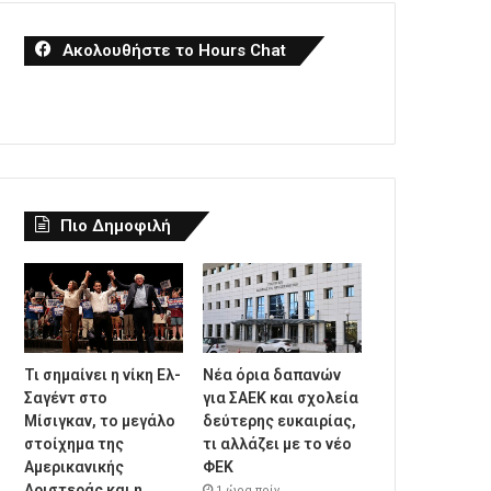
Ακολουθήστε το Hours Chat
Πιο Δημοφιλή
Τι σημαίνει η νίκη Ελ-
Νέα όρια δαπανών
Σαγέντ στο
για ΣΑΕΚ και σχολεία
Μίσιγκαν, το μεγάλο
δεύτερης ευκαιρίας,
στοίχημα της
τι αλλάζει με το νέο
Aμερικανικής
ΦΕΚ
Αριστεράς και η
1 ώρα πρίν