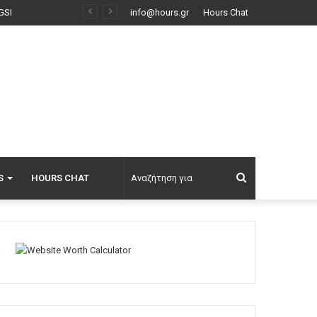
Τι σημαίνει η νίκη Ελ-Σαγέντ στο Μίσιγκαν, το μεγάλο στοίχημα της Aμερικανικής Αριστεράς και η δύσκολη κομματική επανένωση των Δημοκρατικών
info@hours.gr
Hours Chat
Αναζήτηση
S
HOURS CHAT
για