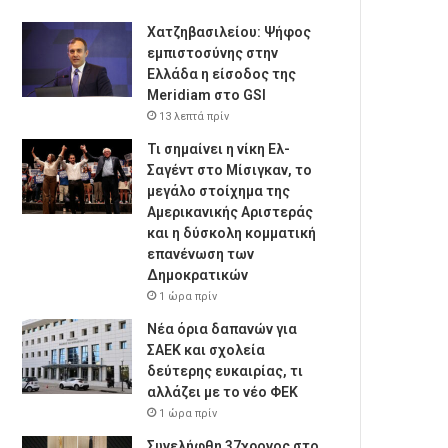
Χατζηβασιλείου: Ψήφος
εμπιστοσύνης στην
Ελλάδα η είσοδος της
Meridiam στο GSI
13 λεπτά πρίν
Τι σημαίνει η νίκη Ελ-
Σαγέντ στο Μίσιγκαν, το
μεγάλο στοίχημα της
Aμερικανικής Αριστεράς
και η δύσκολη κομματική
επανένωση των
Δημοκρατικών
1 ώρα πρίν
Νέα όρια δαπανών για
ΣΑΕΚ και σχολεία
δεύτερης ευκαιρίας, τι
αλλάζει με το νέο ΦΕΚ
1 ώρα πρίν
Συνελήφθη 37χρονος στο