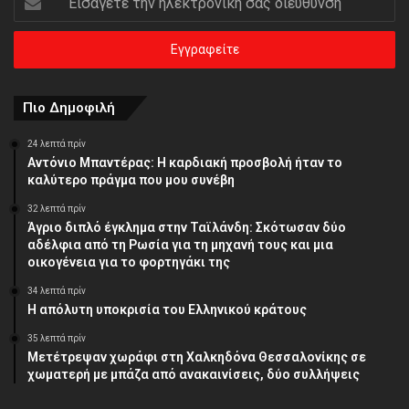
την
ηλεκτρονική
σας
διεύθυνση
Πιο Δημοφιλή
24 λεπτά πρίν
Αντόνιο Μπαντέρας: Η καρδιακή προσβολή ήταν το
καλύτερο πράγμα που μου συνέβη
32 λεπτά πρίν
Άγριο διπλό έγκλημα στην Ταϊλάνδη: Σκότωσαν δύο
αδέλφια από τη Ρωσία για τη μηχανή τους και μια
οικογένεια για το φορτηγάκι της
34 λεπτά πρίν
Η απόλυτη υποκρισία του Ελληνικού κράτους
35 λεπτά πρίν
Μετέτρεψαν χωράφι στη Χαλκηδόνα Θεσσαλονίκης σε
χωματερή με μπάζα από ανακαινίσεις, δύο συλλήψεις