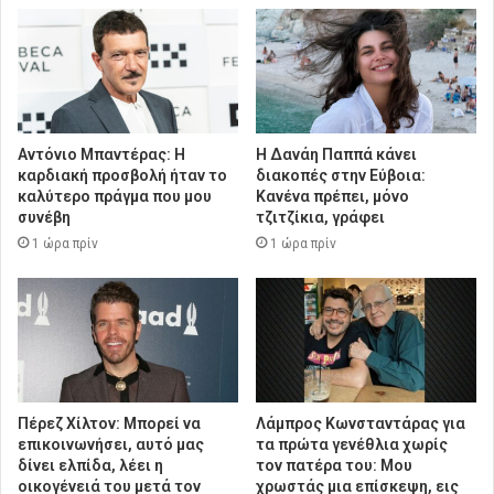
Αντόνιο Μπαντέρας: Η
Η Δανάη Παππά κάνει
καρδιακή προσβολή ήταν το
διακοπές στην Εύβοια:
καλύτερο πράγμα που μου
Κανένα πρέπει, μόνο
συνέβη
τζιτζίκια, γράφει
1 ώρα πρίν
1 ώρα πρίν
Πέρεζ Χίλτον: Μπορεί να
Λάμπρος Κωνσταντάρας για
επικοινωνήσει, αυτό μας
τα πρώτα γενέθλια χωρίς
δίνει ελπίδα, λέει η
τον πατέρα του: Μου
οικογένειά του μετά τον
χρωστάς μια επίσκεψη, εις