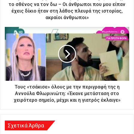
ν
το σθένος να τον δω – Οι άνθρωποι που μου είπαν
ι
έχεις δίκιο ήταν στη λάθος πλευρά της ιστορίας,
κ
ακραίοι άνθρωποι»
ή
σ
α
ς
δ
ι
ε
ύ
θ
υ
ν
Τους «τσάκισε» όλους με την περιγραφή της η
σ
Αννούλα Φλωρινιώτη: «Έκανε μετάσταση στο
η
χειρότερο σημείο, μέχρι και η γιατρός έκλαιγε»
Σχετικά Άρθρα