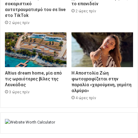
σοκαριστικό
το επανιδείν
αυτοτραυματισμό του σε live
2 ώρες πρίν
στο TikTok
2 ώρες πρίν
Altius dream home, μία από
H Αποστολία Ζώη
τις ωραιότερες βίλες της
φωτογραφίζεται στην
Λευκάδας
παραλία «χαρούμενη, γεμάτη
αλμύρα»
3 ώρες πρίν
4 ώρες πρίν