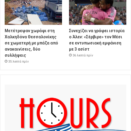
Μετέτρεψαν χωράφι στη
Συνεχίζει να γράφει ιστορία
Χαλκηδόνα Θεσσαλονίκης
ο Άλεν: «Σέρβιρε» τον Μέσι
σε χωματερή με μπάζα από
σε εντυπωσιακή εμφάνιση
ανακαινίσεις, δύο
με 3 ασίστ
συλλήψεις
36 λεπτά πρίν
35 λεπτά πρίν