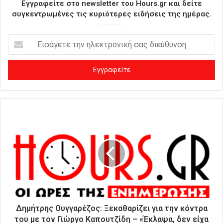
Εγγραφείτε στο newsletter του Hours.gr και δείτε
συγκεντρωμένες τις κυριότερες ειδήσεις της ημέρας.
Ε
ι
σ
ά
γ
ε
τ
ε
τ
η
ν
η
λ
ε
κ
τ
ρ
Δημήτρης Ουγγαρέζος: Ξεκαθαρίζει για την κόντρα
ο
του με τον Γιώργο Καπουτζίδη – «Έκλαψα, δεν είχα