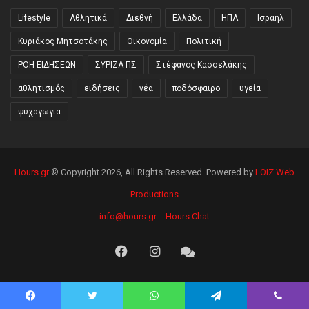
Lifestyle
Αθλητικά
Διεθνή
Ελλάδα
ΗΠΑ
Ισραήλ
Κυριάκος Μητσοτάκης
Οικονομία
Πολιτική
ΡΟΗ ΕΙΔΗΣΕΩΝ
ΣΥΡΙΖΑ ΠΣ
Στέφανος Κασσελάκης
αθλητισμός
ειδήσεις
νέα
ποδόσφαιρο
υγεία
ψυχαγωγία
Hours.gr
© Copyright 2026, All Rights Reserved. Powered by
LOIZ Web
Productions
info@hours.gr
Hours Chat
Facebook
Instagram
Hours
Chat