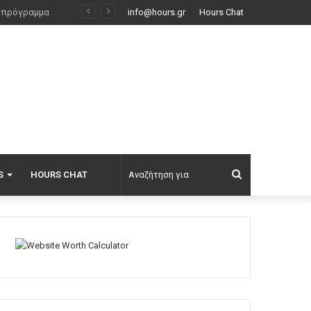
Η Νατάσα Εξηνταβελώνη επισκέφτηκε τη Λίλα Μπακλέση στο μαιευτήριο: Ελπίδα για τον κόσμο τούτο, οι φίλοι μου κάνουν παιδιά
info@hours.gr
Hours Chat
Αναζήτηση
S
HOURS CHAT
για