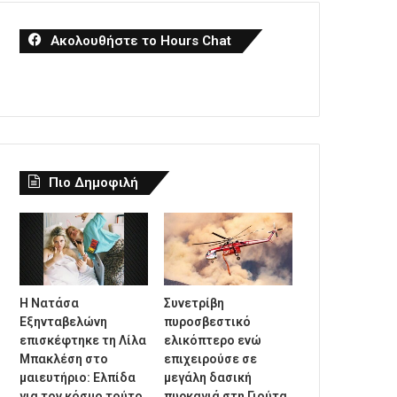
Ακολουθήστε το Hours Chat
Πιο Δημοφιλή
Η Νατάσα
Συνετρίβη
Εξηνταβελώνη
πυροσβεστικό
επισκέφτηκε τη Λίλα
ελικόπτερο ενώ
Μπακλέση στο
επιχειρούσε σε
μαιευτήριο: Ελπίδα
μεγάλη δασική
για τον κόσμο τούτο,
πυρκαγιά στη Γιούτα