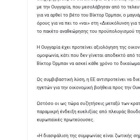
με την Ουγγαρία, που μεσολάβησαν από το τελε
για να αρθεί το βέτο του Βίκτορ Όρμπαν, ο μαγ
όρους για να πει το «ναι» στη «Διευκόλυνση για
το πακέτο αναθεώρησης του προϋπολογισμού τη
Η Ουγγαρία έχει προτείνει αξιολόγηση της οικον
ομοφωνία, κάτι που δεν γίνεται αποδεκτό από τα
Βίκτορ Όρμπαν να ασκεί κάθε χρόνο το δικαίωμα
Ως συμβιβαστική λύση, η ΕΕ αντιπροτείνει να δ
ηγετών για την οικονομική βοήθεια προς την Ουκ
Ωστόσο οι ως τώρα συζητήσεις μεταξύ των κρα
παραμικρή ένδειξη ευελιξίας από πλευράς Βουδα
ευρωπαϊκές πρωτεύουσες.
«Η διασφάλιση της συμφωνίας είναι ζωτικής σημα