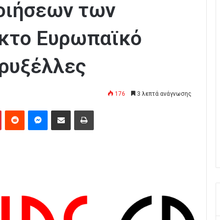
οιήσεων των
ακτο Ευρωπαϊκό
Βρυξέλλες
176
3 λεπτά ανάγνωσης
Pinterest
Reddit
Messenger
Κοινοποίηση μέσω Email
Εκτύπωση