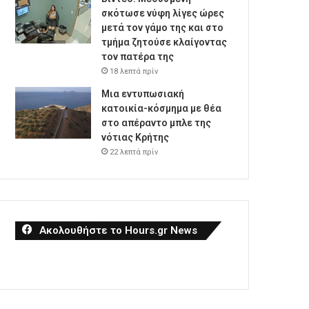
σκότωσε νύφη λίγες ώρες
μετά τον γάμο της και στο
τμήμα ζητούσε κλαίγοντας
τον πατέρα της
18 λεπτά πρίν
Μια εντυπωσιακή
κατοικία-κόσμημα με θέα
στο απέραντο μπλε της
νότιας Κρήτης
22 λεπτά πρίν
Ακολουθήστε το Hours.gr News