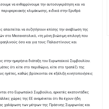
ίσουμε να ενθαρρύνουμε την αυτοσυγκράτηση και να
 περιφερειακής κλιμάκωσης, ειδικά στην Ερυθρά
ς απαιτείται να συζητήσουν επίσης την αναβίωση της
τών στο Μεσανατολικό, «τη μόνη βιώσιμη επιλογή που
σραηλινούς όσο και για τους Παλαιστίνιους και
ως στην ημερήσια διάταξη του Ευρωπαϊκού Συμβουλίου.
τες ότι είτε στο περιθώριο, είτε στο τραπέζι της
ς ηγέτες, καθώς βρίσκονται σε εξέλιξη κινητοποιήσεις
ονται στο Ευρωπαϊκό Συμβούλιο, αρκετές εκατοντάδες
 άλλες χώρες της ΕΕ αναμένεται ότι θα έχουν ήδη
ας χαλάρωση των μέτρων της Πράσινης Συμφωνίας και