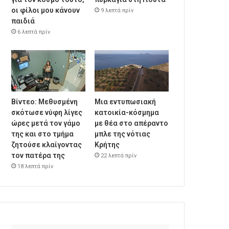
οι φίλοι μου κάνουν
9 λεπτά πρίν
παιδιά
6 λεπτά πρίν
Βίντεο: Μεθυσμένη
Μια εντυπωσιακή
σκότωσε νύφη λίγες
κατοικία-κόσμημα
ώρες μετά τον γάμο
με θέα στο απέραντο
της και στο τμήμα
μπλε της νότιας
ζητούσε κλαίγοντας
Κρήτης
τον πατέρα της
22 λεπτά πρίν
18 λεπτά πρίν