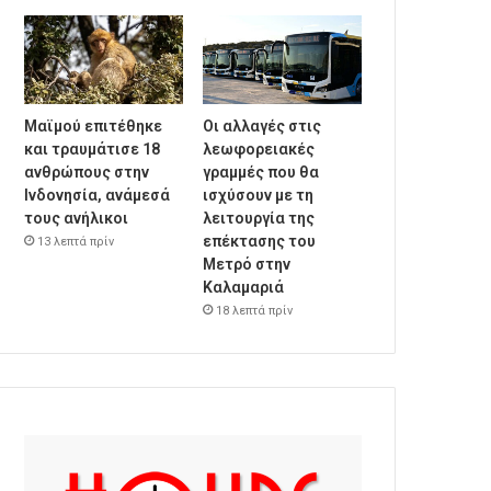
Μαϊμού επιτέθηκε
Οι αλλαγές στις
και τραυμάτισε 18
λεωφορειακές
ανθρώπους στην
γραμμές που θα
Ινδονησία, ανάμεσά
ισχύσουν με τη
τους ανήλικοι
λειτουργία της
επέκτασης του
13 λεπτά πρίν
Μετρό στην
Καλαμαριά
18 λεπτά πρίν