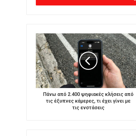
γ
ε
τ
ε
τ
η
ν
η
λ
ε
κ
τ
ρ
ο
Πάνω από 2.400 ψηφιακές κλήσεις από
ν
τις έξυπνες κάμερες, τι έχει γίνει με
ι
τις ενστάσεις
κ
ή
σ
α
ς