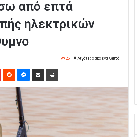
ίσω από επτά
οπής ηλεκτρικών
θυμνο
25
Λιγότερο από ένα λεπτό
Pinterest
Reddit
Messenger
Κοινοποίηση μέσω Email
Εκτύπωση