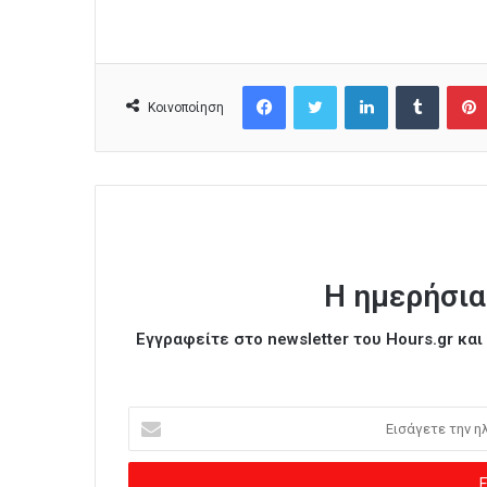
Facebook
Twitter
LinkedIn
Tumblr
Κοινοποίηση
Η ημερήσια
Εγγραφείτε στο newsletter του Hours.gr κα
Ε
ι
σ
ά