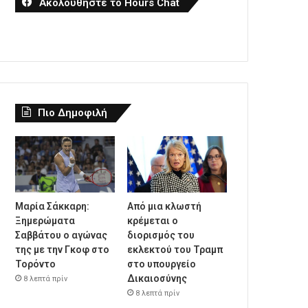
Ακολουθήστε το Hours Chat
Πιο Δημοφιλή
Μαρία Σάκκαρη:
Από μια κλωστή
Ξημερώματα
κρέμεται ο
Σαββάτου ο αγώνας
διορισμός του
της με την Γκοφ στο
εκλεκτού του Τραμπ
Τορόντο
στο υπουργείο
Δικαιοσύνης
8 λεπτά πρίν
8 λεπτά πρίν