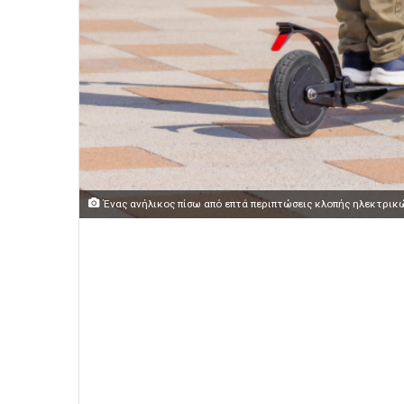
Ένας ανήλικος πίσω από επτά περιπτώσεις κλοπής ηλεκτρικ