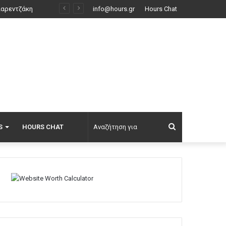
όντο
info@hours.gr
Hours Chat
Αναζήτηση
S
HOURS CHAT
για