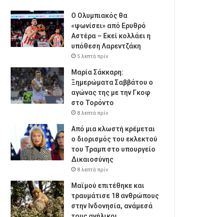
Ο Ολυμπιακός θα
«ψωνίσει» από Ερυθρό
Αστέρα – Εκεί κολλάει η
υπόθεση Λαρεντζάκη
5 λεπτά πρίν
Μαρία Σάκκαρη:
Ξημερώματα Σαββάτου ο
αγώνας της με την Γκοφ
στο Τορόντο
8 λεπτά πρίν
Από μια κλωστή κρέμεται
ο διορισμός του εκλεκτού
του Τραμπ στο υπουργείο
Δικαιοσύνης
8 λεπτά πρίν
Μαϊμού επιτέθηκε και
τραυμάτισε 18 ανθρώπους
στην Ινδονησία, ανάμεσά
τους ανήλικοι