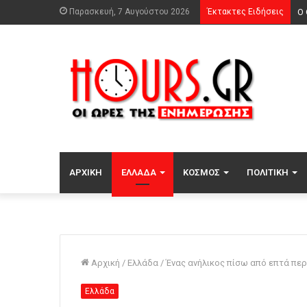
Παρασκευή, 7 Αυγούστου 2026
Έκτακτες Ειδήσεις
Μα
ΑΡΧΙΚΉ
ΕΛΛΆΔΑ
ΚΌΣΜΟΣ
ΠΟΛΙΤΙΚΉ
Αρχική
/
Ελλάδα
/
Ένας ανήλικος πίσω από επτά πε
Ελλάδα