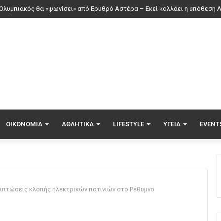
ρία Σάκκαρη: Ξημερώματα Σαββάτου ο αγώνας της με την Γκοφ στο Τορ
ΟΙΚΟΝΟΜΊΑ
ΑΘΛΗΤΙΚΆ
LIFESTYLE
ΥΓΕΊΑ
EVENT
ριπτώσεις κλοπής ηλεκτρικών πατινιών στο Ρέθυμνο