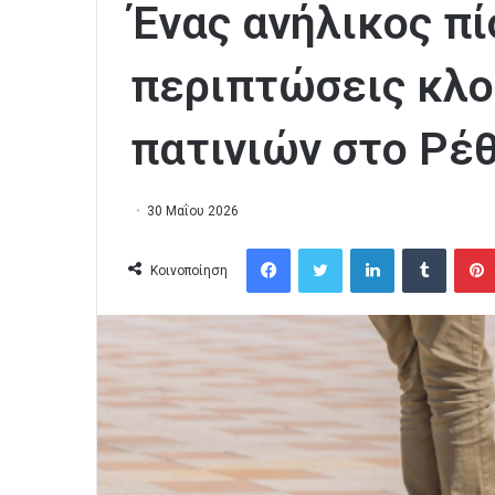
Ένας ανήλικος π
περιπτώσεις κλ
πατινιών στο Ρέ
30 Μαΐου 2026
Facebook
Twitter
LinkedIn
Tumblr
Κοινοποίηση