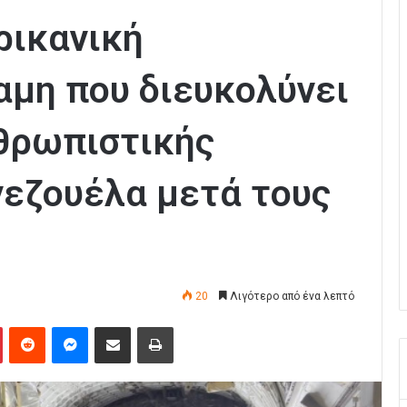
ρικανική
αμη που διευκολύνει
θρωπιστικής
νεζουέλα μετά τους
20
Λιγότερο από ένα λεπτό
Pinterest
Reddit
Messenger
Κοινοποίηση μέσω Email
Εκτύπωση