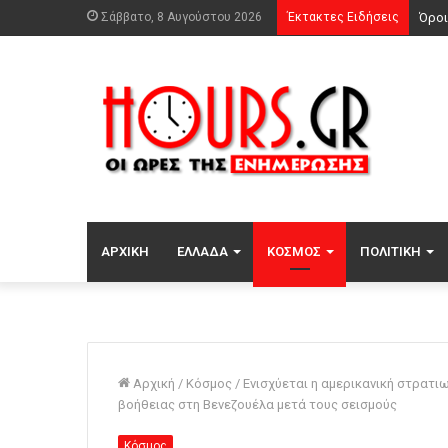
Σάββατο, 8 Αυγούστου 2026
Έκτακτες Ειδήσεις
Δύο 
ΑΡΧΙΚΉ
ΕΛΛΆΔΑ
ΚΌΣΜΟΣ
ΠΟΛΙΤΙΚΉ
Αρχική
/
Κόσμος
/
Ενισχύεται η αμερικανική στρατι
βοήθειας στη Βενεζουέλα μετά τους σεισμούς
Κόσμος