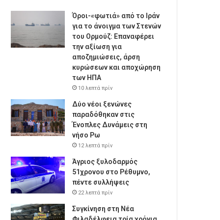
Όροι-«φωτιά» από το Ιράν
για το άνοιγμα των Στενών
του Ορμούζ: Επαναφέρει
την αξίωση για
αποζημιώσεις, άρση
κυρώσεων και αποχώρηση
των ΗΠΑ
10 λεπτά πρίν
Δύο νέοι ξενώνες
παραδόθηκαν στις
Ένοπλες Δυνάμεις στη
νήσο Ρω
12 λεπτά πρίν
Άγριος ξυλοδαρμός
51χρονου στο Ρέθυμνο,
πέντε συλλήψεις
22 λεπτά πρίν
Συγκίνηση στη Νέα
Φιλαδέλφεια τρία χρόνια