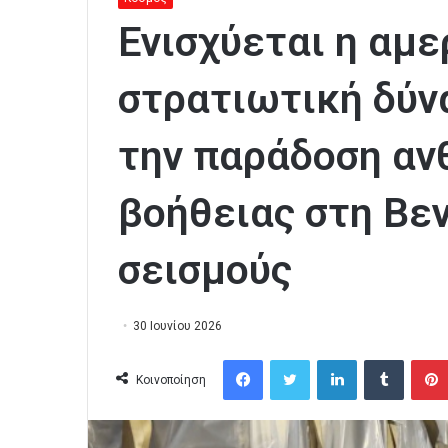
Ενισχύεται η αμε
στρατιωτική δύν
την παράδοση αν
βοήθειας στη Βε
σεισμούς
30 Ιουνίου 2026
Facebook
Twitter
LinkedIn
Tumblr
Κοινοποίηση