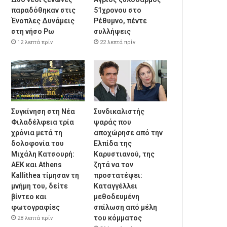
παραδόθηκαν στις
51χρονου στο
Ένοπλες Δυνάμεις
Ρέθυμνο, πέντε
στη νήσο Ρω
συλλήψεις
12 λεπτά πρίν
22 λεπτά πρίν
Συγκίνηση στη Νέα
Συνδικαλιστής
Φιλαδέλφεια τρία
ψαράς που
χρόνια μετά τη
αποχώρησε από την
δολοφονία του
Ελπίδα της
Μιχάλη Κατσουρή:
Καρυστιανού, της
ΑΕΚ και Athens
ζητά να τον
Kallithea τίμησαν τη
προστατέψει:
μνήμη του, δείτε
Καταγγέλλει
βίντεο και
μεθοδευμένη
φωτογραφίες
σπίλωση από μέλη
του κόμματος
28 λεπτά πρίν