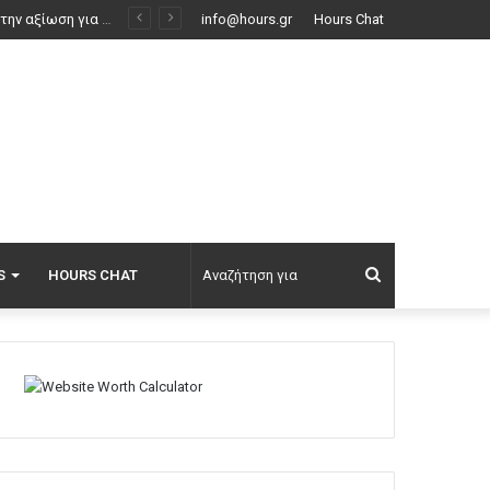
info@hours.gr
Hours Chat
Αναζήτηση
S
HOURS CHAT
για