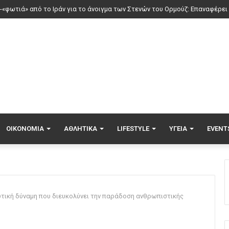
νέοι ξενώνες παραδόθηκαν στις Ένοπλες Δυνάμεις στη νήσο Ρω
ΟΙΚΟΝΟΜΊΑ
ΑΘΛΗΤΙΚΆ
LIFESTYLE
ΥΓΕΊΑ
EVENT
ωτική δύναμη που διευκολύνει την παράδοση ανθρωπιστικής