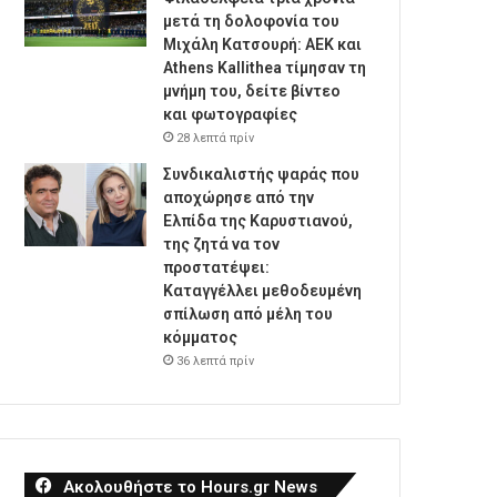
μετά τη δολοφονία του
Μιχάλη Κατσουρή: ΑΕΚ και
Athens Kallithea τίμησαν τη
μνήμη του, δείτε βίντεο
και φωτογραφίες
28 λεπτά πρίν
Συνδικαλιστής ψαράς που
αποχώρησε από την
Ελπίδα της Καρυστιανού,
της ζητά να τον
προστατέψει:
Καταγγέλλει μεθοδευμένη
σπίλωση από μέλη του
κόμματος
36 λεπτά πρίν
Ακολουθήστε το Hours.gr News