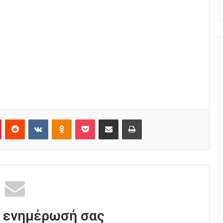
Pinterest
Reddit
VKontakte
Odnoklassniki
Pocket
Κοινοποίηση μέσω Email
Εκτύπωση
 ενημέρωσή σας