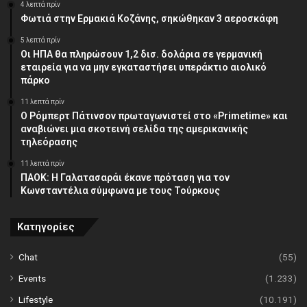
4 λεπτά πρίν
Φωτιά στην Ερμακιά Κοζάνης, σηκώθηκαν 3 αεροσκάφη
5 λεπτά πρίν
Οι ΗΠΑ θα πληρώσουν 1,2 δισ. δολάρια σε γερμανική
εταιρεία για να μην εγκαταστήσει υπεράκτιο αιολικό
πάρκο
11 λεπτά πρίν
Ο Ρόμπερτ Πάτινσον πρωταγωνιστεί στο «Primetime» και
αναβιώνει μια σκοτεινή σελίδα της αμερικανικής
τηλεόρασης
11 λεπτά πρίν
ΠΑΟΚ: Η Γαλατασαράι έκανε πρόταση για τον
Κωνσταντέλια σύμφωνα με τους Τούρκους
Κατηγορίες
Chat
(55)
Events
(1.233)
Lifestyle
(10.191)