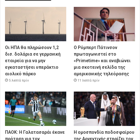
Οι ΗΠΑ θα πληρώσουν 1,2
Ο Ρόμπερτ Πάτινσον
δισ. δολάρια σε γερμανική
πρωταγωνιστεί στο
εταιρεία για να μην
«Primetime» και αναβιώνει
εγκαταστήσει υπεράκτιο
μια σκοτεινή σελίδα της
αιολικό πάρκο
αμερικανικής τηλεόρασης
5 λεπτά πρίν
11 λεπτά πρίν
ΠΑΟΚ: Η Γαλατασαράι έκανε
Η ομοσπονδία ποδοσφαίρου
πρόταση για τον
της Αργεντινής στηρίζει τον