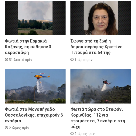
Φωτιά στην Ερμακιά
Έφυγε από τη ζωή η
Κοζάνης, σηκώθηκαν 3
δημοσιογράφος Χριστίνα
αεροσκάφη
Πιτουρά στα 64 της
51 λεπτά πρίν
1 ώρα πρίν
Φωτιά στο Μονοπήγαδο
Φωτιά τώρα στο Στεφάνι
Θεσσαλονίκης, επιχειρούν 6
Κορινθίας, 112 για
εναέρια
ετοιμότητα, 7 εναέρια στη
μάχη
2 ώρες πρίν
2 ώρες πρίν