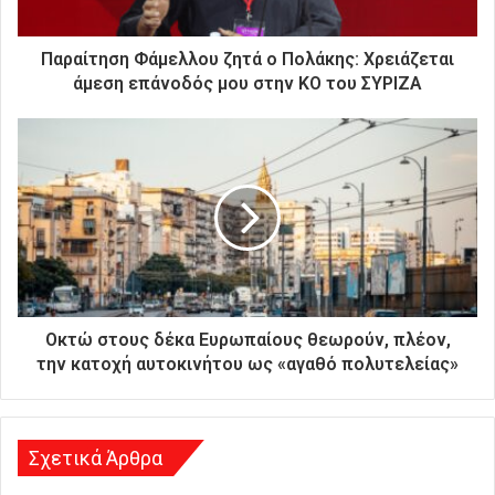
κ
τ
ρ
Παραίτηση Φάμελλου ζητά ο Πολάκης: Χρειάζεται
ο
άμεση επάνοδός μου στην ΚΟ του ΣΥΡΙΖΑ
ν
ι
κ
ή
σ
α
ς
δ
ι
ε
ύ
Οκτώ στους δέκα Ευρωπαίους θεωρούν, πλέον,
θ
την κατοχή αυτοκινήτου ως «αγαθό πολυτελείας»
υ
ν
σ
η
Σχετικά Άρθρα