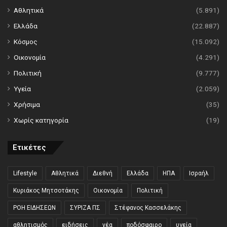
Αθλητικά
(5.891)
Ελλάδα
(22.887)
Κόσμος
(15.092)
Οικονομία
(4.291)
Πολιτική
(9.777)
Υγεία
(2.059)
Χρήσιμα
(35)
Χωρίς κατηγορία
(19)
Ετικέτες
Lifestyle
Αθλητικά
Διεθνή
Ελλάδα
ΗΠΑ
Ισραήλ
Κυριάκος Μητσοτάκης
Οικονομία
Πολιτική
ΡΟΗ ΕΙΔΗΣΕΩΝ
ΣΥΡΙΖΑ ΠΣ
Στέφανος Κασσελάκης
αθλητισμός
ειδήσεις
νέα
ποδόσφαιρο
υγεία