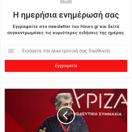
Η ημερήσια ενημέρωσή σας
Εγγραφείτε στο newsletter του Hours.gr και δείτε
συγκεντρωμένες τις κυριότερες ειδήσεις της ημέρας.
Ε
ι
σ
ά
γ
ε
τ
ε
τ
η
ν
η
λ
ε