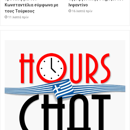
Κωνσταντέλια σύμφωνα με
Ινφαντίνο
τους Τούρκους
16 λεπτά πρίν
11 λεπτά πρίν