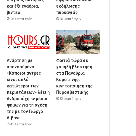
και έξι εναέρια,
εκδήλωσης
βίντεο
πυρκαγιάς
26 λεπτά πρίν
31 λεπτά πρίν
Ανάρτηση με
Φωτιά τώρα σε
υπονοούμενα:
χαμηλή βλάστηση
«Κάποιοι άντρες
στα Παγούρια
είναι απλά
Κομοτηνής,
κατώτεροι των
κινητοποίηση της
περιστάσεων» λέει η
Πυροσβεστικής
Ανδρομάχη εν μέσω
51 λεπτά πρίν
φημών για τη σχέση
της με τον Γιώργο
Λιβάνη
45 λεπτά πρίν