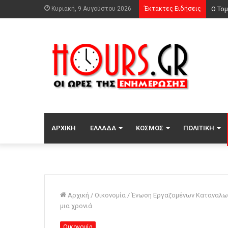
Κυριακή, 9 Αυγούστου 2026
Έκτακτες Ειδήσεις
ΑΡΧΙΚΉ
ΕΛΛΆΔΑ
ΚΌΣΜΟΣ
ΠΟΛΙΤΙΚΉ
Αρχική
/
Οικονομία
/
Ένωση Εργαζομένων Καταναλωτ
μια χρονιά
Οικονομία