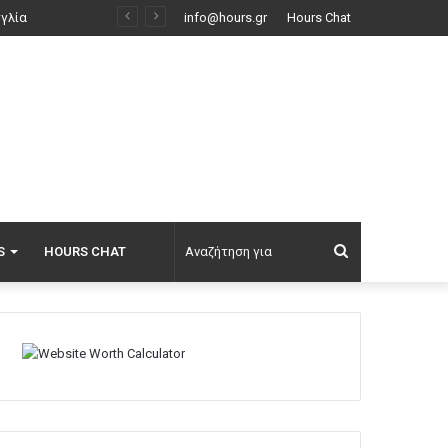
Φωτιά στο Κορωπί, 112 στους κατοίκους για ετοιμότητα: Επιχειρούν ισχυρές επίγειες δυνάμεις και έξι εναέρια, βίντεο
info@hours.gr
Hours Chat
Αναζήτηση
S
HOURS CHAT
για