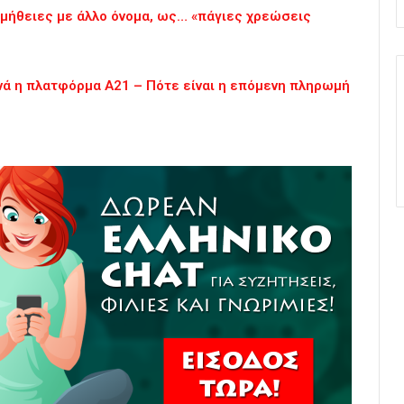
μήθειες με άλλο όνομα, ως… «πάγιες χρεώσεις
νά η πλατφόρμα Α21 – Πότε είναι η επόμενη πληρωμή