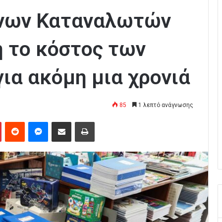
νων Καταναλωτών
η το κόστος των
ια ακόμη μια χρονιά
85
1 λεπτό ανάγνωσης
Pinterest
Reddit
Messenger
Κοινοποίηση μέσω Email
Εκτύπωση