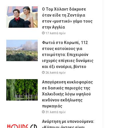
Ο Τομ Χόλαντ δάκρυσε
όταν είδε τη Ζεντάγια
στον «μυστικό» γάμο τους
στην Αγγλία
17 λεπτά πρίν
Φωτιά στο Κορωπί, 112
στους κατοίκους για
ετοιμότητα: Επιχειρούν
ισχυρές επίγειες δυνάμεις
και έξι εναέρια, βίντεο
26 λεπτά πρίν
Απαγόρευση κυκλοφορίας
σε δασικές περιοχές της
Χαλκιδικής λόγω υψηλού
κινδύνου εκδήλωσης
πυρκαγιάς
31 λεπτά πρίν
Ανάρτηση με υπονοούμενα:
«Κάποιοι άντρες είναι