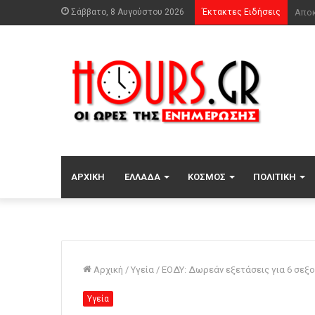
Σάββατο, 8 Αυγούστου 2026
Έκτακτες Ειδήσεις
Συνά
ΑΡΧΙΚΉ
ΕΛΛΆΔΑ
ΚΌΣΜΟΣ
ΠΟΛΙΤΙΚΉ
Αρχική
/
Υγεία
/
ΕΟΔΥ: Δωρεάν εξετάσεις για 6 σεξ
Υγεία