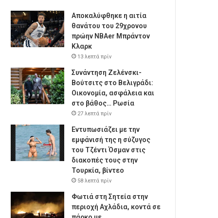
Αποκαλύφθηκε η αιτία
θανάτου του 29χρονου
πρώην NBAer Μπράντον
Κλαρκ
13 λεπτά πρίν
Συνάντηση Ζελένσκι-
Βούτσιτς στο Βελιγράδι:
Οικονομία, ασφάλεια και
στο βάθος… Ρωσία
27 λεπτά πρίν
Εντυπωσιάζει με την
εμφάνισή της η σύζυγος
του Τζέντι Όσμαν στις
διακοπές τους στην
Τουρκία, βίντεο
58 λεπτά πρίν
Φωτιά στη Σητεία στην
περιοχή Αχλάδια, κοντά σε
πάρκο με