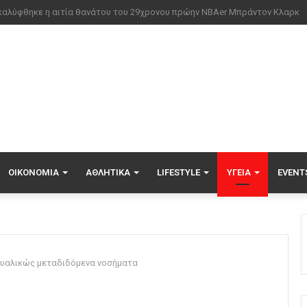
ντηση Ζελένσκι-Βούτσιτς στο Βελιγράδι: Οικονομία, ασφάλεια και στο β
ΟΙΚΟΝΟΜΊΑ
ΑΘΛΗΤΙΚΆ
LIFESTYLE
ΥΓΕΊΑ
EVENT
ουαλικώς μεταδιδόμενα νοσήματα