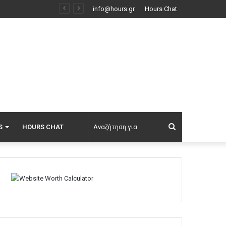
άθος… Ρωσία
info@hours.gr
Hours Chat
Αναζήτηση
S
HOURS CHAT
για