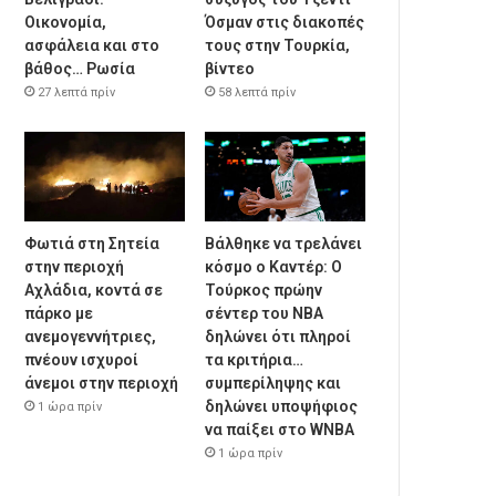
Οικονομία,
Όσμαν στις διακοπές
ασφάλεια και στο
τους στην Τουρκία,
βάθος… Ρωσία
βίντεο
27 λεπτά πρίν
58 λεπτά πρίν
Φωτιά στη Σητεία
Βάλθηκε να τρελάνει
στην περιοχή
κόσμο ο Καντέρ: Ο
Αχλάδια, κοντά σε
Τούρκος πρώην
πάρκο με
σέντερ του NBA
ανεμογεννήτριες,
δηλώνει ότι πληροί
πνέουν ισχυροί
τα κριτήρια…
άνεμοι στην περιοχή
συμπερίληψης και
δηλώνει υποψήφιος
1 ώρα πρίν
να παίξει στο WNBA
1 ώρα πρίν