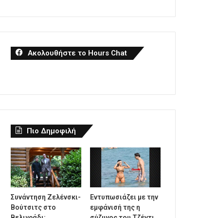
Ακολουθήστε το Hours Chat
Πιο Δημοφιλή
Συνάντηση Ζελένσκι-
Εντυπωσιάζει με την
Βούτσιτς στο
εμφάνισή της η
Βελιγράδι:
σύζυγος του Τζέντι