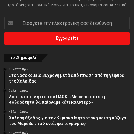
προτάσεις για Πολιτική, Κοινωνία, Τοπικά, Οικονομία και Αθλητικά.
Εισάγετε
την
ηλεκτρονική
σας
διεύθυνση
Πιο Δημοφιλή
25 λεπτά πρίν
Στο νοσοκομείο 30χρονη μετά από πτώση από τη γέφυρα
της Χαλκίδας
32 λεπτά πρίν
Λίσι μετά την ήττα του ΠΑΟΚ: «Με περισσότερη
σοβαρότητα θα παίρναμε κάτι καλύτερο»
45 λεπτά πρίν
Χαλαρή έξοδος για τον Κυριάκο Μητσοτάκη και τη σύζυγό
του Μαρέβα στα Χανιά, φωτογραφίες
48 λεπτά πρίν