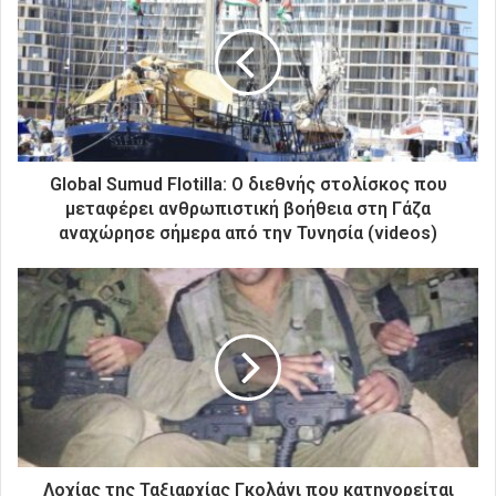
η
ν
η
λ
ε
κ
τ
ρ
Global Sumud Flotilla: Ο διεθνής στολίσκος που
ο
μεταφέρει ανθρωπιστική βοήθεια στη Γάζα
ν
αναχώρησε σήμερα από την Τυνησία (videos)
ι
κ
ή
σ
α
ς
δ
ι
ε
ύ
θ
Λοχίας της Ταξιαρχίας Γκολάνι που κατηγορείται