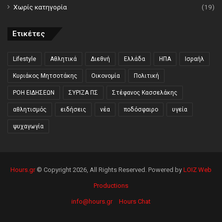
Χωρίς κατηγορία
(19)
Ετικέτες
Lifestyle
Αθλητικά
Διεθνή
Ελλάδα
ΗΠΑ
Ισραήλ
Κυριάκος Μητσοτάκης
Οικονομία
Πολιτική
ΡΟΗ ΕΙΔΗΣΕΩΝ
ΣΥΡΙΖΑ ΠΣ
Στέφανος Κασσελάκης
αθλητισμός
ειδήσεις
νέα
ποδόσφαιρο
υγεία
ψυχαγωγία
Hours.gr
© Copyright 2026, All Rights Reserved. Powered by
LOIZ Web
Productions
info@hours.gr
Hours Chat