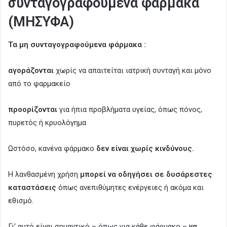
συνταγογραφούμενα φάρμακα
(ΜΗΣΥΦΑ)
Τα μη συνταγογραφούμενα φάρμακα :
αγοράζονται
χωρίς να απαιτείται ιατρική συνταγή και μόνο
από το φαρμακείο
προορίζονται
για ήπια προβλήματα υγείας, όπως πόνος,
πυρετός ή κρυολόγημα
Ωστόσο, κανένα φάρμακο
δεν είναι χωρίς κινδύνους.
Η λανθασμένη χρήση
μπορεί να οδηγήσει σε δυσάρεστες
καταστάσεις
όπως ανεπιθύμητες ενέργειες ή ακόμα και
εθισμό.
Γι’ αυτό είναι σημαντικό – όπως για κάθε φάρμακο –
να