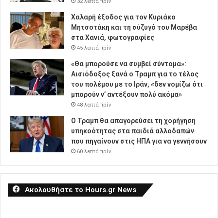
32 λεπτά πρίν
Χαλαρή έξοδος για τον Κυριάκο
Μητσοτάκη και τη σύζυγό του Μαρέβα
στα Χανιά, φωτογραφίες
45 λεπτά πρίν
«Θα μπορούσε να συμβεί σύντομα»:
Αισιόδοξος ξανά ο Τραμπ για το τέλος
του πολέμου με το Ιράν, «δεν νομίζω ότι
μπορούν ν’ αντέξουν πολύ ακόμα»
48 λεπτά πρίν
Ο Τραμπ θα απαγορεύσει τη χορήγηση
υπηκοότητας στα παιδιά αλλοδαπών
που πηγαίνουν στις ΗΠΑ για να γεννήσουν
60 λεπτά πρίν
Ακολουθήστε το Hours.gr News