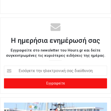
Η ημερήσια ενημέρωσή σας
Εγγραφείτε στο newsletter του Hours.gr και δείτε
συγκεντρωμένες τις κυριότερες ειδήσεις της ημέρας.
Ε
ι
σ
ά
γ
ε
τ
ε
τ