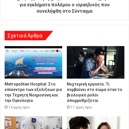
υ
για εγκλήματα πολέμου ο ισραηλινός που
ν
συνελήφθη στο Σύνταγμα
σ
η
Σχετικά Άρθρα
Metropolitan Hospital: Στο
Νυχτερινή εργασία: Τι
επίκεντρο των εξελίξεων για
συμβαίνει στο σώμα όταν το
την Τεχνητή Νοημοσύνη και
βιολογικό ρολόι
την Ογκολογία
απορρυθμίζεται
14 ώρες πρίν
17 ώρες πρίν