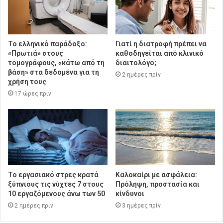
Το ελληνικό παράδοξο:
Γιατί η διατροφή πρέπει να
«Πρωτιά» στους
καθοδηγείται από κλινικό
τομογράφους, «κάτω από τη
διαιτολόγο;
βάση» στα δεδομένα για τη
2 ημέρες πρίν
χρήση τους
17 ώρες πρίν
Το εργασιακό στρες κρατά
Καλοκαίρι με ασφάλεια:
ξύπνιους τις νύχτες 7 στους
Πρόληψη, προστασία και
10 εργαζόμενους άνω των 50
κίνδυνοι
2 ημέρες πρίν
3 ημέρες πρίν