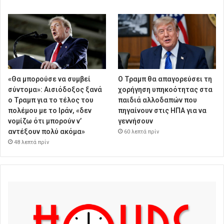
«Θα μπορούσε να συμβεί
Ο Τραμπ θα απαγορεύσει τη
σύντομα»: Αισιόδοξος ξανά
χορήγηση υπηκοότητας στα
ο Τραμπ για το τέλος του
παιδιά αλλοδαπών που
πολέμου με το Ιράν, «δεν
πηγαίνουν στις ΗΠΑ για να
νομίζω ότι μπορούν ν’
γεννήσουν
αντέξουν πολύ ακόμα»
60 λεπτά πρίν
48 λεπτά πρίν