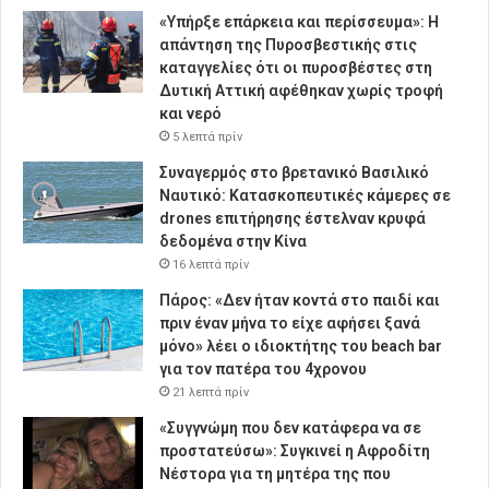
«Υπήρξε επάρκεια και περίσσευμα»: Η
απάντηση της Πυροσβεστικής στις
καταγγελίες ότι οι πυροσβέστες στη
Δυτική Αττική αφέθηκαν χωρίς τροφή
και νερό
5 λεπτά πρίν
Συναγερμός στο βρετανικό Βασιλικό
Ναυτικό: Κατασκοπευτικές κάμερες σε
drones επιτήρησης έστελναν κρυφά
δεδομένα στην Κίνα
16 λεπτά πρίν
Πάρος: «Δεν ήταν κοντά στο παιδί και
πριν έναν μήνα το είχε αφήσει ξανά
μόνο» λέει ο ιδιοκτήτης του beach bar
για τον πατέρα του 4χρονου
21 λεπτά πρίν
«Συγγνώμη που δεν κατάφερα να σε
προστατεύσω»: Συγκινεί η Αφροδίτη
Νέστορα για τη μητέρα της που