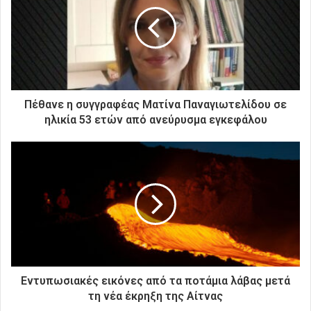
η
ν
η
λ
ε
κ
τ
ρ
Πέθανε η συγγραφέας Ματίνα Παναγιωτελίδου σε
ο
ηλικία 53 ετών από ανεύρυσμα εγκεφάλου
ν
ι
κ
ή
σ
α
ς
δ
ι
ε
ύ
Εντυπωσιακές εικόνες από τα ποτάμια λάβας μετά
θ
τη νέα έκρηξη της Αίτνας
υ