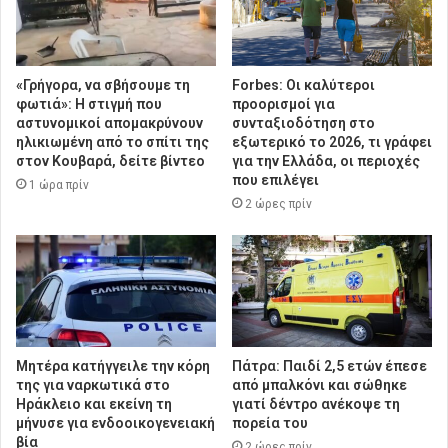
«Γρήγορα, να σβήσουμε τη
Forbes: Οι καλύτεροι
φωτιά»: Η στιγμή που
προορισμοί για
αστυνομικοί απομακρύνουν
συνταξιοδότηση στο
ηλικιωμένη από το σπίτι της
εξωτερικό το 2026, τι γράφει
στον Κουβαρά, δείτε βίντεο
για την Ελλάδα, οι περιοχές
που επιλέγει
1 ώρα πρίν
2 ώρες πρίν
Μητέρα κατήγγειλε την κόρη
Πάτρα: Παιδί 2,5 ετών έπεσε
της για ναρκωτικά στο
από μπαλκόνι και σώθηκε
Ηράκλειο και εκείνη τη
γιατί δέντρο ανέκοψε τη
μήνυσε για ενδοοικογενειακή
πορεία του
βία
2 ώρες πρίν