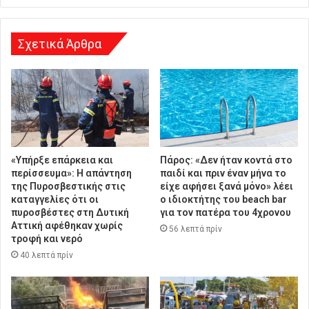
ν
σ
η
Σχετικά Άρθρα
«Υπήρξε επάρκεια και
Πάρος: «Δεν ήταν κοντά στο
περίσσευμα»: Η απάντηση
παιδί και πριν έναν μήνα το
της Πυροσβεστικής στις
είχε αφήσει ξανά μόνο» λέει
καταγγελίες ότι οι
ο ιδιοκτήτης του beach bar
πυροσβέστες στη Δυτική
για τον πατέρα του 4χρονου
Αττική αφέθηκαν χωρίς
56 λεπτά πρίν
τροφή και νερό
40 λεπτά πρίν