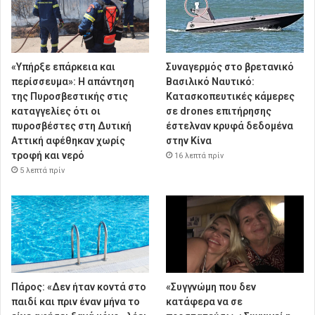
«Υπήρξε επάρκεια και
Συναγερμός στο βρετανικό
περίσσευμα»: Η απάντηση
Βασιλικό Ναυτικό:
της Πυροσβεστικής στις
Κατασκοπευτικές κάμερες
καταγγελίες ότι οι
σε drones επιτήρησης
πυροσβέστες στη Δυτική
έστελναν κρυφά δεδομένα
Αττική αφέθηκαν χωρίς
στην Κίνα
τροφή και νερό
16 λεπτά πρίν
5 λεπτά πρίν
Πάρος: «Δεν ήταν κοντά στο
«Συγγνώμη που δεν
παιδί και πριν έναν μήνα το
κατάφερα να σε