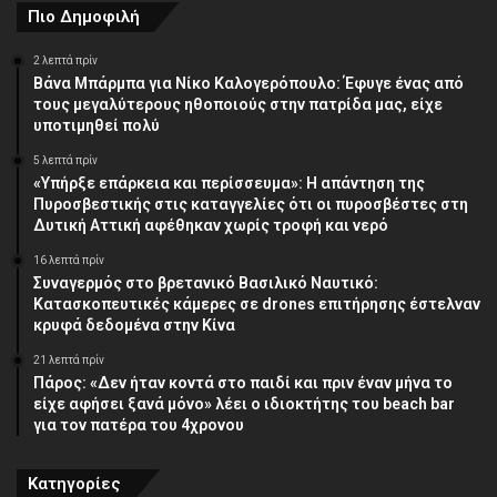
Πιο Δημοφιλή
2 λεπτά πρίν
Βάνα Μπάρμπα για Νίκο Καλογερόπουλο: Έφυγε ένας από
τους μεγαλύτερους ηθοποιούς στην πατρίδα μας, είχε
υποτιμηθεί πολύ
5 λεπτά πρίν
«Υπήρξε επάρκεια και περίσσευμα»: Η απάντηση της
Πυροσβεστικής στις καταγγελίες ότι οι πυροσβέστες στη
Δυτική Αττική αφέθηκαν χωρίς τροφή και νερό
16 λεπτά πρίν
Συναγερμός στο βρετανικό Βασιλικό Ναυτικό:
Κατασκοπευτικές κάμερες σε drones επιτήρησης έστελναν
κρυφά δεδομένα στην Κίνα
21 λεπτά πρίν
Πάρος: «Δεν ήταν κοντά στο παιδί και πριν έναν μήνα το
είχε αφήσει ξανά μόνο» λέει ο ιδιοκτήτης του beach bar
για τον πατέρα του 4χρονου
Κατηγορίες