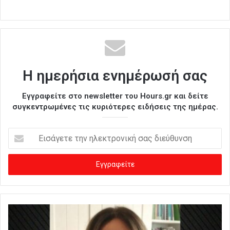
Η ημερήσια ενημέρωσή σας
Εγγραφείτε στο newsletter του Hours.gr και δείτε
συγκεντρωμένες τις κυριότερες ειδήσεις της ημέρας.
Ε
ι
σ
ά
γ
ε
τ
ε
τ