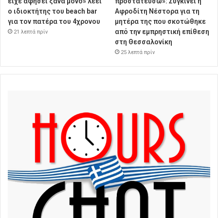
είχε αφήσει ξανά μόνο» λέει
προστατεύσω»: Συγκινεί η
ο ιδιοκτήτης του beach bar
Αφροδίτη Νέστορα για τη
για τον πατέρα του 4χρονου
μητέρα της που σκοτώθηκε
από την εμπρηστική επίθεση
21 λεπτά πρίν
στη Θεσσαλονίκη
25 λεπτά πρίν