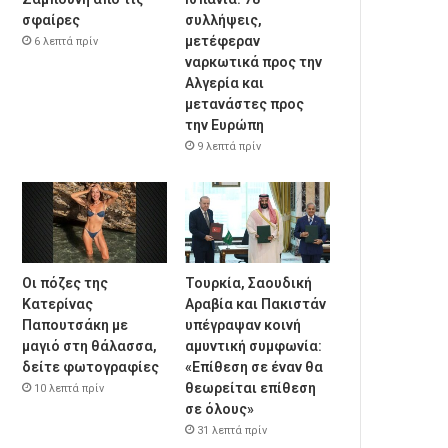
σφαίρες
συλλήψεις,
μετέφεραν
6 λεπτά πρίν
ναρκωτικά προς την
Αλγερία και
μετανάστες προς
την Ευρώπη
9 λεπτά πρίν
Οι πόζες της
Τουρκία, Σαουδική
Κατερίνας
Αραβία και Πακιστάν
Παπουτσάκη με
υπέγραψαν κοινή
μαγιό στη θάλασσα,
αμυντική συμφωνία:
δείτε φωτογραφίες
«Επίθεση σε έναν θα
θεωρείται επίθεση
10 λεπτά πρίν
σε όλους»
31 λεπτά πρίν