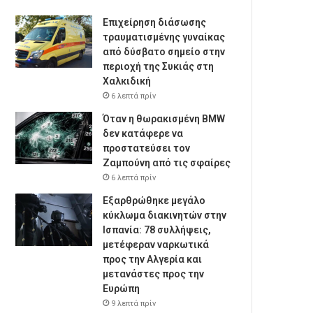
Επιχείρηση διάσωσης
τραυματισμένης γυναίκας
από δύσβατο σημείο στην
περιοχή της Συκιάς στη
Χαλκιδική
6 λεπτά πρίν
Όταν η θωρακισμένη BMW
δεν κατάφερε να
προστατεύσει τον
Ζαμπούνη από τις σφαίρες
6 λεπτά πρίν
Εξαρθρώθηκε μεγάλο
κύκλωμα διακινητών στην
Ισπανία: 78 συλλήψεις,
μετέφεραν ναρκωτικά
προς την Αλγερία και
μετανάστες προς την
Ευρώπη
9 λεπτά πρίν