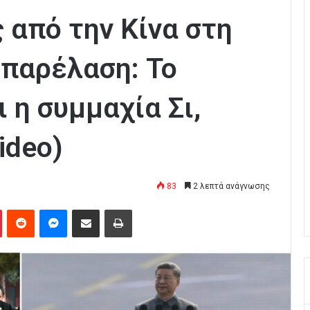
 από την Κίνα στη
 παρέλαση: Το
 η συμμαχία Σι,
ideo)
83
2 λεπτά ανάγνωσης
Pinterest
Reddit
Messenger
Κοινοποίηση μέσω Email
Εκτύπωση