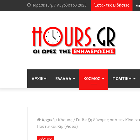
Παρασκευή, 7 Αυγούστου 2026
Έκτακτες Ειδήσεις
Ότ
ΑΡΧΙΚΉ
ΕΛΛΆΔΑ
ΚΌΣΜΟΣ
ΠΟΛΙΤΙΚΉ
Αρχική
/
Κόσμος
/
Επίδειξη δύναμης από την Κίνα στ
Πούτιν και Κιμ (Video)
Κόσμος