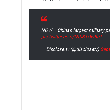
NOW – China’s largest military
pic.twitter.com/NtK8TOwBnT
— Disclose.tv (@disclosetv)
Sept