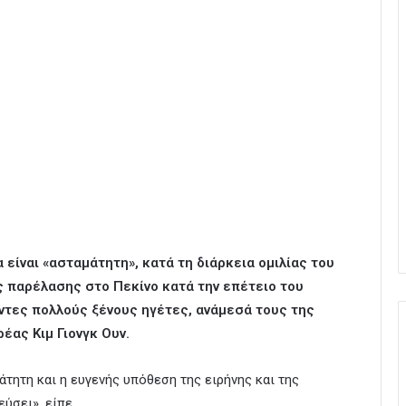
α είναι «ασταμάτητη», κατά τη διάρκεια ομιλίας του
ς παρέλασης στο Πεκίνο κατά την επέτειο του
ντες πολλούς ξένους ηγέτες, ανάμεσά τους της
έας Κιμ Γιονγκ Ουν.
άτητη και η ευγενής υπόθεση της ειρήνης και της
ύσει», είπε.