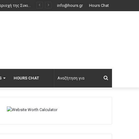
 τις σφαίρες
info@hours.gr
Hours Chat
Αναζήτηση
S
HOURS CHAT
για