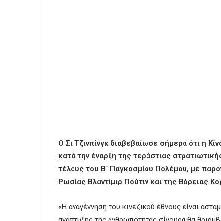
Ο Σι Τζινπίνγκ διαβεβαίωσε σήμερα ότι η Κίν
κατά την έναρξη της τεράστιας στρατιωτική
τέλους του Β΄ Παγκοσμίου Πολέμου, με παρό
Ρωσίας Βλαντίμιρ Πούτιν και της Βόρειας Κορ
«Η αναγέννηση του κινεζικού έθνους είναι ασταμ
ανάπτυξης της ανθρωπότητας σίγουρα θα θριαμβε