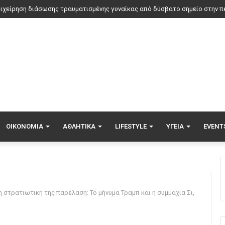
αν η θωρακισμένη BMW δεν κατάφερε να προστατεύσει τον Ζαμπούνη από
ΟΙΚΟΝΟΜΊΑ
ΑΘΛΗΤΙΚΆ
LIFESTYLE
ΥΓΕΊΑ
EVENT
η στρατιωτική της παρέλαση: Το μήνυμα Τραμπ και η συμμαχία Σι,