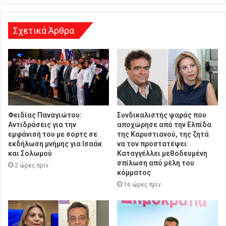
σ
η
Σχετικά Άρθρα
Φειδίας Παναγιώτου:
Συνδικαλιστής ψαράς που
Αντιδράσεις για την
αποχώρησε από την Ελπίδα
εμφάνισή του με σορτς σε
της Καρυστιανού, της ζητά
εκδήλωση μνήμης για Ισαάκ
να τον προστατέψει:
και Σολωμού
Καταγγέλλει μεθοδευμένη
σπίλωση από μέλη του
2 ώρες πρίν
κόμματος
16 ώρες πρίν