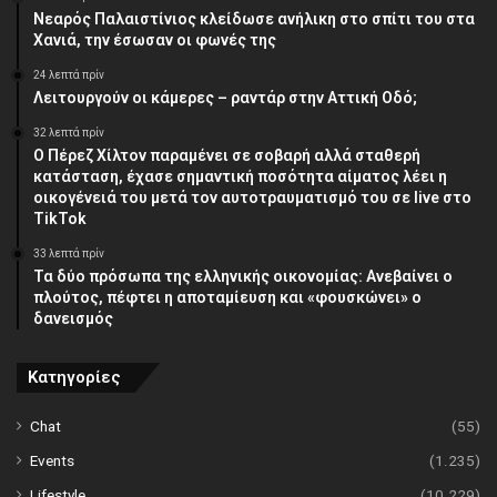
Νεαρός Παλαιστίνιος κλείδωσε ανήλικη στο σπίτι του στα
Χανιά, την έσωσαν οι φωνές της
24 λεπτά πρίν
Λειτουργούν οι κάμερες – ραντάρ στην Αττική Οδό;
32 λεπτά πρίν
Ο Πέρεζ Χίλτον παραμένει σε σοβαρή αλλά σταθερή
κατάσταση, έχασε σημαντική ποσότητα αίματος λέει η
οικογένειά του μετά τον αυτοτραυματισμό του σε live στο
TikTok
33 λεπτά πρίν
Τα δύο πρόσωπα της ελληνικής οικονομίας: Aνεβαίνει ο
πλούτος, πέφτει η αποταμίευση και «φουσκώνει» ο
δανεισμός
Κατηγορίες
Chat
(55)
Events
(1.235)
Lifestyle
(10.229)