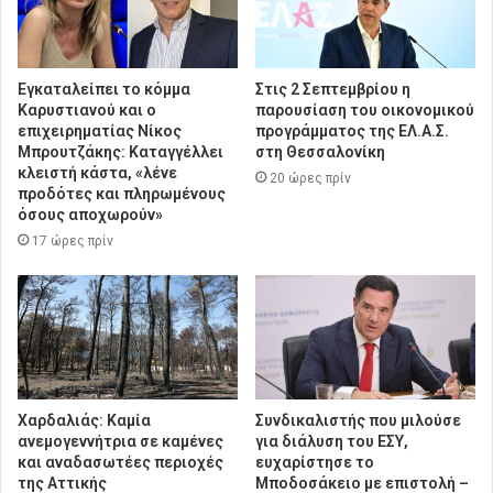
Εγκαταλείπει το κόμμα
Στις 2 Σεπτεμβρίου η
Καρυστιανού και ο
παρουσίαση του οικονομικού
επιχειρηματίας Νίκος
προγράμματος της ΕΛ.Α.Σ.
Μπρουτζάκης: Καταγγέλλει
στη Θεσσαλονίκη
κλειστή κάστα, «λένε
20 ώρες πρίν
προδότες και πληρωμένους
όσους αποχωρούν»
17 ώρες πρίν
Χαρδαλιάς: Καμία
Συνδικαλιστής που μιλούσε
ανεμογεννήτρια σε καμένες
για διάλυση του ΕΣΥ,
και αναδασωτέες περιοχές
ευχαρίστησε το
της Αττικής
Μποδοσάκειο με επιστολή –