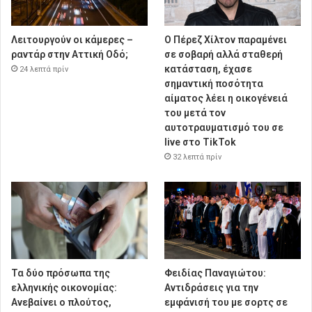
Λειτουργούν οι κάμερες –
Ο Πέρεζ Χίλτον παραμένει
ραντάρ στην Αττική Οδό;
σε σοβαρή αλλά σταθερή
κατάσταση, έχασε
24 λεπτά πρίν
σημαντική ποσότητα
αίματος λέει η οικογένειά
του μετά τον
αυτοτραυματισμό του σε
live στο TikTok
32 λεπτά πρίν
Τα δύο πρόσωπα της
Φειδίας Παναγιώτου:
ελληνικής οικονομίας:
Αντιδράσεις για την
Aνεβαίνει ο πλούτος,
εμφάνισή του με σορτς σε