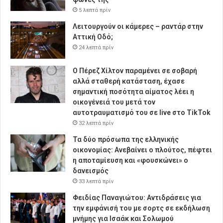
5 λεπτά πρίν
Λειτουργούν οι κάμερες – ραντάρ στην
Αττική Οδό;
24 λεπτά πρίν
Ο Πέρεζ Χίλτον παραμένει σε σοβαρή
αλλά σταθερή κατάσταση, έχασε
σημαντική ποσότητα αίματος λέει η
οικογένειά του μετά τον
αυτοτραυματισμό του σε live στο TikTok
32 λεπτά πρίν
Τα δύο πρόσωπα της ελληνικής
οικονομίας: Aνεβαίνει ο πλούτος, πέφτει
η αποταμίευση και «φουσκώνει» ο
δανεισμός
33 λεπτά πρίν
Φειδίας Παναγιώτου: Αντιδράσεις για
την εμφάνισή του με σορτς σε εκδήλωση
μνήμης για Ισαάκ και Σολωμού