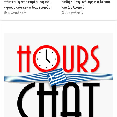
πέφτει η αποταμίευση και
εκδήλωση μνήμης για Ισαάκ
«φουσκώνει» ο δανεισμός
και Σολωμού
33 λεπτά πρίν
36 λεπτά πρίν