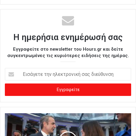
Η ημερήσια ενημέρωσή σας
Εγγραφείτε στο newsletter του Hours.gr και δείτε
συγκεντρωμένες τις κυριότερες ειδήσεις της ημέρας.
Ε
ι
σ
ά
γ
ε
τ
ε
τ
η
ν