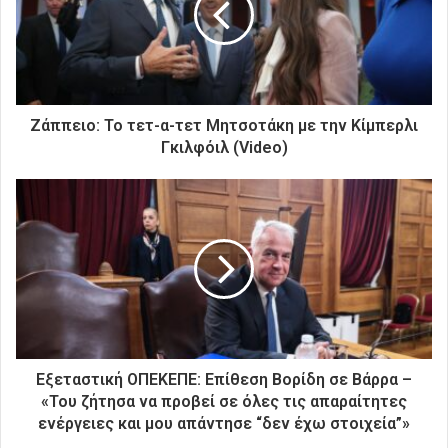
η
λ
ε
κ
τ
ρ
Ζάππειο: Το τετ-α-τετ Μητσοτάκη με την Κίμπερλι
ο
Γκιλφόιλ (Video)
ν
ι
κ
ή
σ
α
ς
δ
ι
ε
ύ
Εξεταστική ΟΠΕΚΕΠΕ: Επίθεση Βορίδη σε Βάρρα –
θ
«Του ζήτησα να προβεί σε όλες τις απαραίτητες
υ
ενέργειες και μου απάντησε “δεν έχω στοιχεία”»
ν