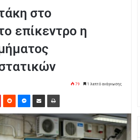
τάκη στο
το επίκεντρο η
Τμήματος
ιστατικών
79
1 λεπτό ανάγνωσης
Pinterest
Reddit
Messenger
Κοινοποίηση μέσω Email
Εκτύπωση