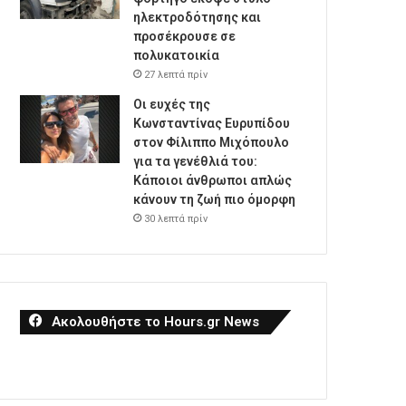
ηλεκτροδότησης και
προσέκρουσε σε
πολυκατοικία
27 λεπτά πρίν
Οι ευχές της
Κωνσταντίνας Ευρυπίδου
στον Φίλιππο Μιχόπουλο
για τα γενέθλιά του:
Κάποιοι άνθρωποι απλώς
κάνουν τη ζωή πιο όμορφη
30 λεπτά πρίν
Ακολουθήστε το Hours.gr News