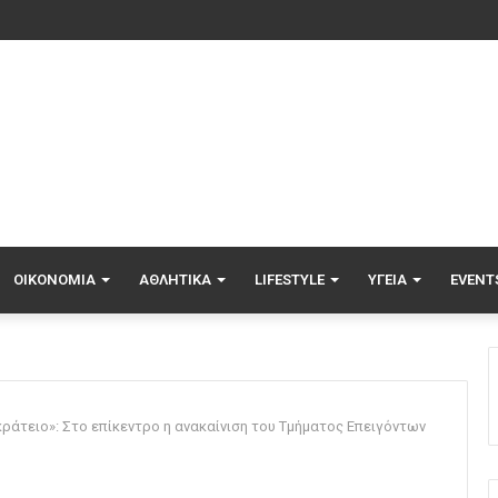
ΟΙΚΟΝΟΜΊΑ
ΑΘΛΗΤΙΚΆ
LIFESTYLE
ΥΓΕΊΑ
EVENT
ράτειο»: Στο επίκεντρο η ανακαίνιση του Τμήματος Επειγόντων