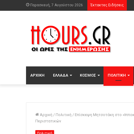
Παρασκευή, 7 Αυγούστου 2026
Έκτακτες Ειδήσεις
ΑΡΧΙΚΉ
ΕΛΛΆΔΑ
ΚΌΣΜΟΣ
ΠΟΛΙΤΙΚΉ
Αρχική
/
Πολιτική
/
Επίσκεψη Μητσοτάκη στο «Ιπποκ
Περιστατικών
Πολιτική