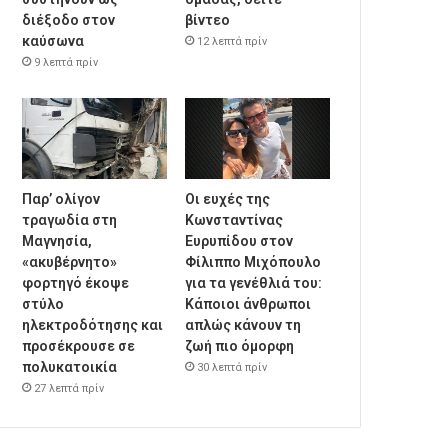
διέξοδο στον
βίντεο
καύσωνα
12 λεπτά πρίν
9 λεπτά πρίν
Παρ’ ολίγον
Οι ευχές της
τραγωδία στη
Κωνσταντίνας
Μαγνησία,
Ευρυπίδου στον
«ακυβέρνητο»
Φίλιππο Μιχόπουλο
φορτηγό έκοψε
για τα γενέθλιά του:
στύλο
Κάποιοι άνθρωποι
ηλεκτροδότησης και
απλώς κάνουν τη
προσέκρουσε σε
ζωή πιο όμορφη
πολυκατοικία
30 λεπτά πρίν
27 λεπτά πρίν