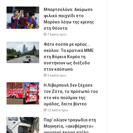
Μπαρτσελόνα: Ακύρωσε
φιλικό παιχνίδι στο
Μαρόκο λόγω της κρίσης
στη Θέουτα
7 λεπτά πρίν
Φάτε σούπα με κρέας…
σκύλου: Τα κρατικά ΜΜΕ
στη Βόρεια Κορέα τη
συστήνουν ως διέξοδο
στον καύσωνα
9 λεπτά πρίν
Η Λίβερπουλ δεν ξέχασε
τον Ζότα, το πρόσωπό του
στο νέο πούλμαν της
ομάδας, δείτε βίντεο
12 λεπτά πρίν
Παρ’ ολίγον τραγωδία στη
Μαγνησία, «ακυβέρνητο»
φορτηγό έκοψε στύλο