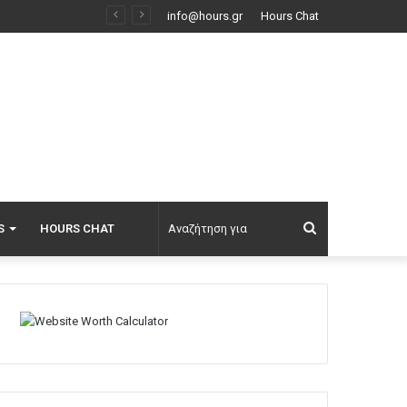
Φάτε σούπα με κρέας… σκύλου: Τα κρατικά ΜΜΕ στη Βόρεια Κορέα τη συστήνουν ως διέξοδο στον καύσωνα
info@hours.gr
Hours Chat
Αναζήτηση
S
HOURS CHAT
για