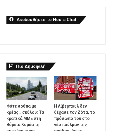
Ακολουθήστε το Hours Chat
Πιο Δημοφιλή
Φάτε σούπα με
Η Λίβερπουλ δεν
κρέας… σκύλου: Τα
ξέχασε τον Ζότα, το
κρατικά ΜΜΕ στη
πρόσωπό του στο
Βόρεια Κορέα τη
νέο πούλμαν της
συστήνουν ως
ομάδας, δείτε