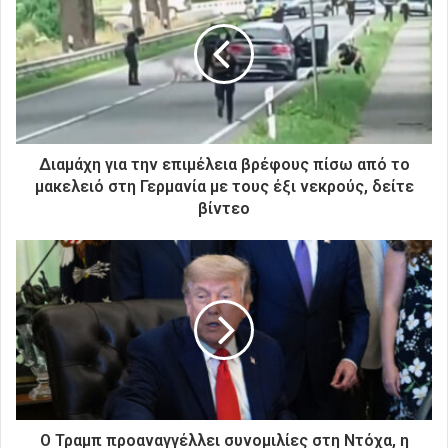
η
ν
η
λ
ε
κ
τ
ρ
Διαμάχη για την επιμέλεια βρέφους πίσω από το
ο
μακελειό στη Γερμανία με τους έξι νεκρούς, δείτε
ν
βίντεο
ι
κ
ή
σ
α
ς
δ
ι
ε
ύ
θ
Ο Τραμπ προαναγγέλλει συνομιλίες στη Ντόχα, η