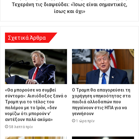
υ
Τεχεράνη τις διαψεύδει: «Ίσως είναι σημαντικές,
ν
ίσως και όχι»
σ
η
Σχετικά Άρθρα
«Θα μπορούσε να συμβεί
Ο Τραμπ θα απαγορεύσει τη
σύντομα»: Αισιόδοξος ξανά ο
χορήγηση υπηκοότητας στα
Τραμπ για το τέλος του
παιδιά αλλοδαπών που
πολέμου με το Ιράν, «δεν
πηγαίνουν στις ΗΠΑ για να
νομίζω ότι μπορούν ν’
γεννήσουν
αντέξουν πολύ ακόμα»
1 ώρα πρίν
58 λεπτά πρίν