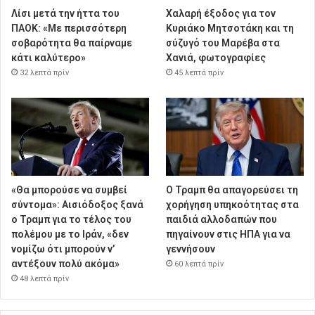
Λίσι μετά την ήττα του
Χαλαρή έξοδος για τον
ΠΑΟΚ: «Με περισσότερη
Κυριάκο Μητσοτάκη και τη
σοβαρότητα θα παίρναμε
σύζυγό του Μαρέβα στα
κάτι καλύτερο»
Χανιά, φωτογραφίες
32 λεπτά πρίν
45 λεπτά πρίν
«Θα μπορούσε να συμβεί
Ο Τραμπ θα απαγορεύσει τη
σύντομα»: Αισιόδοξος ξανά
χορήγηση υπηκοότητας στα
ο Τραμπ για το τέλος του
παιδιά αλλοδαπών που
πολέμου με το Ιράν, «δεν
πηγαίνουν στις ΗΠΑ για να
νομίζω ότι μπορούν ν’
γεννήσουν
αντέξουν πολύ ακόμα»
60 λεπτά πρίν
48 λεπτά πρίν