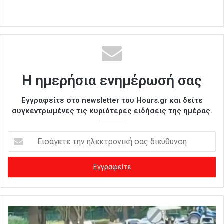
Η ημερήσια ενημέρωσή σας
Εγγραφείτε στο newsletter του Hours.gr και δείτε
συγκεντρωμένες τις κυριότερες ειδήσεις της ημέρας.
Ε
ι
σ
ά
γ
ε
τ
ε
τ