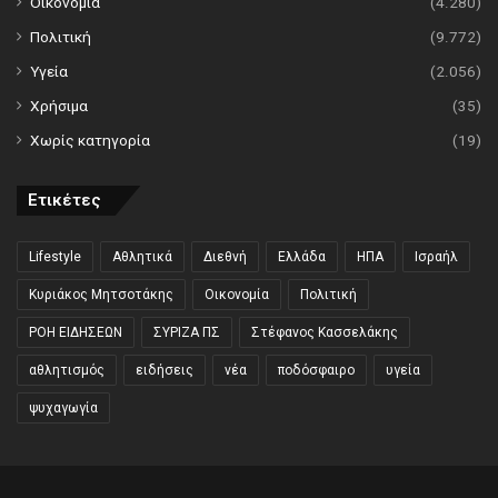
Οικονομία
(4.280)
Πολιτική
(9.772)
Υγεία
(2.056)
Χρήσιμα
(35)
Χωρίς κατηγορία
(19)
Ετικέτες
Lifestyle
Αθλητικά
Διεθνή
Ελλάδα
ΗΠΑ
Ισραήλ
Κυριάκος Μητσοτάκης
Οικονομία
Πολιτική
ΡΟΗ ΕΙΔΗΣΕΩΝ
ΣΥΡΙΖΑ ΠΣ
Στέφανος Κασσελάκης
αθλητισμός
ειδήσεις
νέα
ποδόσφαιρο
υγεία
ψυχαγωγία