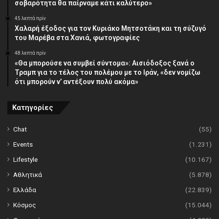
σοβαρότητα θα παίρναμε κάτι καλύτερο»
45 λεπτά πρίν
Χαλαρή έξοδος για τον Κυριάκο Μητσοτάκη και τη σύζυγό
του Μαρέβα στα Χανιά, φωτογραφίες
48 λεπτά πρίν
«Θα μπορούσε να συμβεί σύντομα»: Αισιόδοξος ξανά ο
Τραμπ για το τέλος του πολέμου με το Ιράν, «δεν νομίζω
ότι μπορούν ν’ αντέξουν πολύ ακόμα»
Κατηγορίες
Chat
(55)
Events
(1.231)
Lifestyle
(10.167)
Αθλητικά
(5.878)
Ελλάδα
(22.839)
Κόσμος
(15.044)