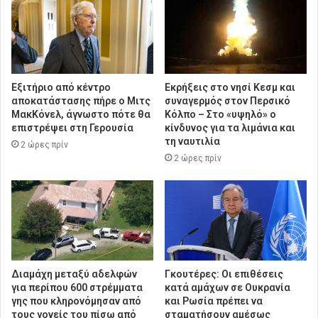
Εξιτήριο από κέντρο
Εκρήξεις στο νησί Κεσμ και
αποκατάστασης πήρε ο Μιτς
συναγερμός στον Περσικό
ΜακΚόνελ, άγνωστο πότε θα
Κόλπο – Στο «υψηλό» ο
επιστρέψει στη Γερουσία
κίνδυνος για τα λιμάνια και
τη ναυτιλία
2 ώρες πρίν
2 ώρες πρίν
Διαμάχη μεταξύ αδελφών
Γκουτέρες: Οι επιθέσεις
για περίπου 600 στρέμματα
κατά αμάχων σε Ουκρανία
γης που κληρονόμησαν από
και Ρωσία πρέπει να
τους γονείς του πίσω από
σταματήσουν αμέσως