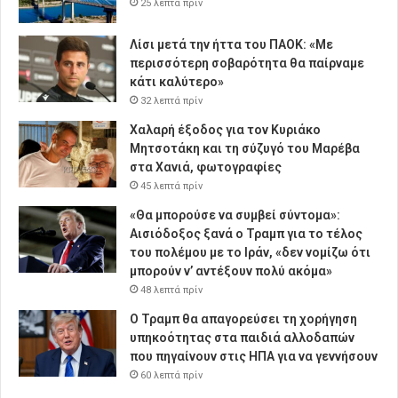
25 λεπτά πρίν
Λίσι μετά την ήττα του ΠΑΟΚ: «Με
περισσότερη σοβαρότητα θα παίρναμε
κάτι καλύτερο»
32 λεπτά πρίν
Χαλαρή έξοδος για τον Κυριάκο
Μητσοτάκη και τη σύζυγό του Μαρέβα
στα Χανιά, φωτογραφίες
45 λεπτά πρίν
«Θα μπορούσε να συμβεί σύντομα»:
Αισιόδοξος ξανά ο Τραμπ για το τέλος
του πολέμου με το Ιράν, «δεν νομίζω ότι
μπορούν ν’ αντέξουν πολύ ακόμα»
48 λεπτά πρίν
Ο Τραμπ θα απαγορεύσει τη χορήγηση
υπηκοότητας στα παιδιά αλλοδαπών
που πηγαίνουν στις ΗΠΑ για να γεννήσουν
60 λεπτά πρίν