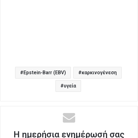
Epstein-Barr (EBV)
καρκινογένεση
υγεία
Η ημερήσια ενημέρωσή σας