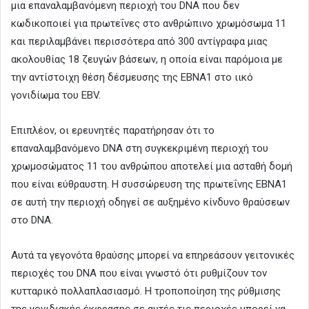
μια επαναλαμβανόμενη περιοχή του DNΑ που δεν
κωδικοποιεί για πρωτεΐνες στο ανθρώπινο χρωμόσωμα 11
και περιλαμβάνει περισσότερα από 300 αντίγραφα μιας
ακολουθίας 18 ζευγών βάσεων, η οποία είναι παρόμοια με
την αντίστοιχη θέση δέσμευσης της EBNA1 στο ιικό
γονιδίωμα του EBV.
Επιπλέον, οι ερευνητές παρατήρησαν ότι το
επαναλαμβανόμενο DNA στη συγκεκριμένη περιοχή του
χρωμοσώματος 11 του ανθρώπου αποτελεί μια ασταθή δομή
που είναι εύθραυστη. Η συσσώρευση της πρωτεΐνης EBNA1
σε αυτή την περιοχή οδηγεί σε αυξημένο κίνδυνο θραύσεων
στο DNA.
Αυτά τα γεγονότα θραύσης μπορεί να επηρεάσουν γειτονικές
περιοχές του DNA που είναι γνωστό ότι ρυθμίζουν τον
κυτταρικό πολλαπλασιασμό. Η τροποποίηση της ρύθμισης
της γονιδιακής έκφρασης σε αυτές τις περιοχές μπορεί να