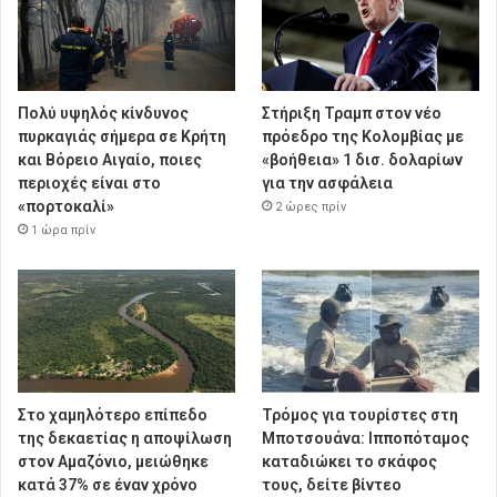
Πολύ υψηλός κίνδυνος
Στήριξη Τραμπ στον νέο
πυρκαγιάς σήμερα σε Κρήτη
πρόεδρο της Κολομβίας με
και Βόρειο Αιγαίο, ποιες
«βοήθεια» 1 δισ. δολαρίων
περιοχές είναι στο
για την ασφάλεια
«πορτοκαλί»
2 ώρες πρίν
1 ώρα πρίν
Στο χαμηλότερο επίπεδο
Τρόμος για τουρίστες στη
της δεκαετίας η αποψίλωση
Μποτσουάνα: Ιπποπόταμος
στον Αμαζόνιο, μειώθηκε
καταδιώκει το σκάφος
κατά 37% σε έναν χρόνο
τους, δείτε βίντεο