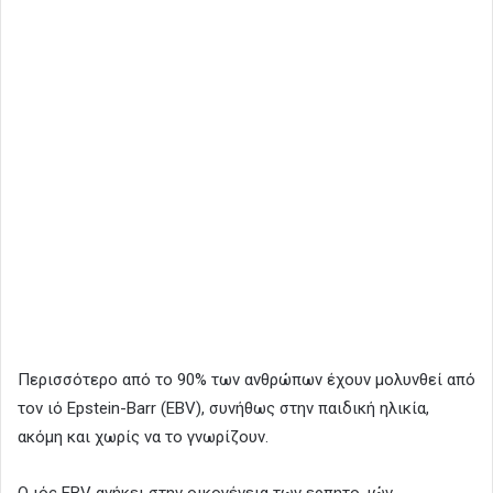
Περισσότερο από το 90% των ανθρώπων έχουν μολυνθεί από
τον ιό Epstein-Barr (EBV), συνήθως στην παιδική ηλικία,
ακόμη και χωρίς να το γνωρίζουν.
Ο ιός EBV ανήκει στην οικογένεια των ερπητο-ιών.