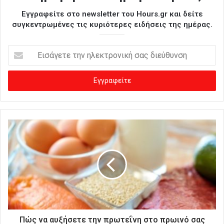
Εγγραφείτε στο newsletter του Hours.gr και δείτε
συγκεντρωμένες τις κυριότερες ειδήσεις της ημέρας.
Ε
ι
σ
ά
γ
ε
τ
ε
τ
η
ν
η
λ
ε
κ
τ
ρ
Πώς να αυξήσετε την πρωτεΐνη στο πρωινό σας