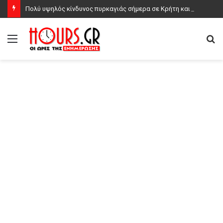
Πολύ υψηλός κίνδυνος πυρκαγιάς σήμερα σε Κρήτη και Βόρειο Αιγαίο, ποιες περιοχές είναι στο «πορτοκαλί»
Μενού
Α
γι