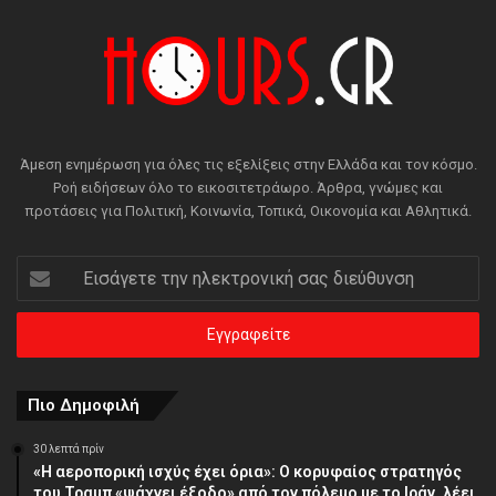
Άμεση ενημέρωση για όλες τις εξελίξεις στην Ελλάδα και τον κόσμο.
Ροή ειδήσεων όλο το εικοσιτετράωρο. Άρθρα, γνώμες και
προτάσεις για Πολιτική, Κοινωνία, Τοπικά, Οικονομία και Αθλητικά.
Εισάγετε
την
ηλεκτρονική
σας
διεύθυνση
Πιο Δημοφιλή
30 λεπτά πρίν
«Η αεροπορική ισχύς έχει όρια»: Ο κορυφαίος στρατηγός
του Τραμπ «ψάχνει έξοδο» από τον πόλεμο με το Ιράν, λέει