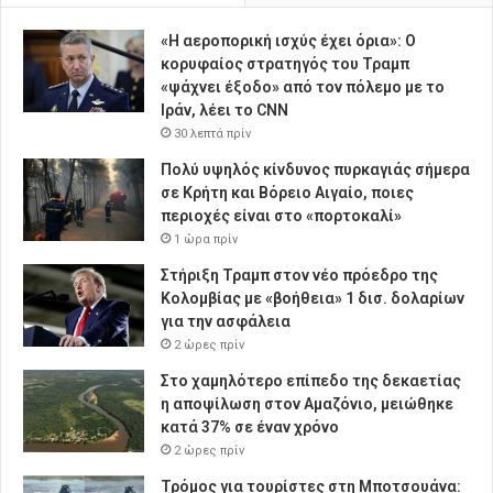
«Η αεροπορική ισχύς έχει όρια»: Ο
κορυφαίος στρατηγός του Τραμπ
«ψάχνει έξοδο» από τον πόλεμο με το
Ιράν, λέει το CNN
30 λεπτά πρίν
Πολύ υψηλός κίνδυνος πυρκαγιάς σήμερα
σε Κρήτη και Βόρειο Αιγαίο, ποιες
περιοχές είναι στο «πορτοκαλί»
1 ώρα πρίν
Στήριξη Τραμπ στον νέο πρόεδρο της
Κολομβίας με «βοήθεια» 1 δισ. δολαρίων
για την ασφάλεια
2 ώρες πρίν
Στο χαμηλότερο επίπεδο της δεκαετίας
η αποψίλωση στον Αμαζόνιο, μειώθηκε
κατά 37% σε έναν χρόνο
2 ώρες πρίν
Τρόμος για τουρίστες στη Μποτσουάνα: