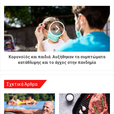
ο
ν
ι
κ
ή
σ
α
ς
δ
ι
ε
Κορονοϊός και παιδιά: Αυξήθηκαν τα συμπτώματα
ύ
κατάθλιψης και το άγχος στην πανδημία
θ
υ
ν
σ
Σχετικά Άρθρα
η