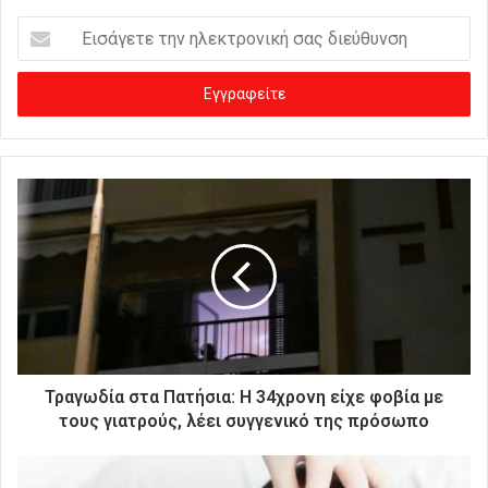
Ε
ι
σ
ά
γ
ε
τ
ε
τ
η
ν
η
λ
ε
κ
τ
ρ
Τραγωδία στα Πατήσια: Η 34χρονη είχε φοβία με
ο
τους γιατρούς, λέει συγγενικό της πρόσωπο
ν
ι
κ