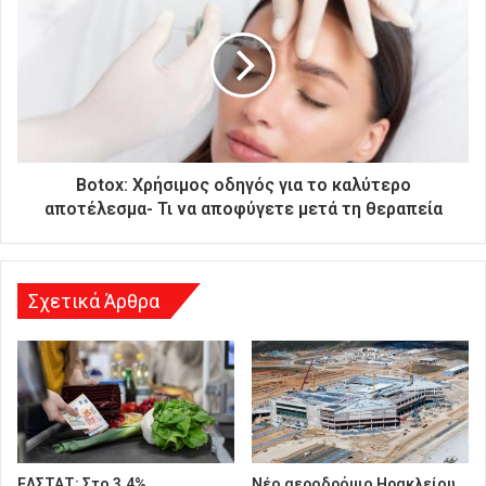
ή
σ
α
ς
δ
ι
ε
ύ
Botox: Χρήσιμος οδηγός για το καλύτερο
θ
αποτέλεσμα- Τι να αποφύγετε μετά τη θεραπεία
υ
ν
σ
η
Σχετικά Άρθρα
ΕΛΣΤΑΤ: Στο 3,4%
Νέο αεροδρόμιο Ηρακλείου