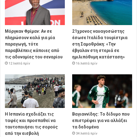
Μόργκαν Φρίμαν: Αν σε
21χρονος ναυαγοσώστης
πληρώσουν καλά για μία
έσωσε Ιταλίδα τουρίστρια
παραγωγή, τότε
στη Σαμοθράκη: «Την
παραβλέπεις κάποιες από
έβγαλαν στη στεριά σε
τις αδυναμίες του σεναρίου
ημιλιπόθυμη κατάσταση»
12 λεπτά πρίν
16 λεπτά πρίν
Η Ισπανία σχεδιάζει τις
Βαγιαννίδης: Το δίδυμο που
ταφές και προσπαθεί να
επιστρέφει για να αλλάξει
ταυτοποιήσει τις σορούς
τα δεδομένα
από την εισβολή
34 λεπτά πρίν