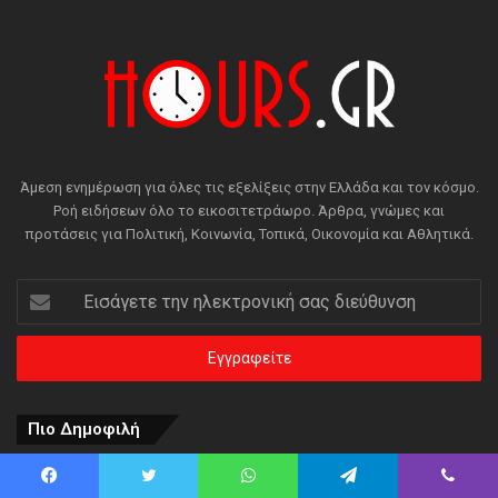
Άμεση ενημέρωση για όλες τις εξελίξεις στην Ελλάδα και τον κόσμο.
Ροή ειδήσεων όλο το εικοσιτετράωρο. Άρθρα, γνώμες και
προτάσεις για Πολιτική, Κοινωνία, Τοπικά, Οικονομία και Αθλητικά.
Εισάγετε
την
ηλεκτρονική
σας
διεύθυνση
Πιο Δημοφιλή
7 λεπτά πρίν
Ένοπλοι αυτονομιστές απειλούν τουρίστες και αγοραστές
Facebook
Twitter
WhatsApp
Telegram
Viber