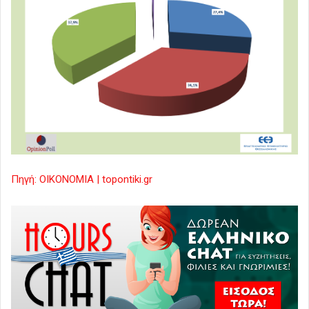
Πηγή: ΟΙΚΟΝΟΜΙΑ | topontiki.gr