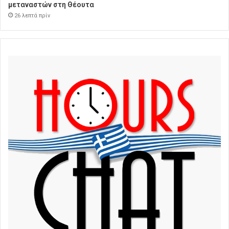
μεταναστών στη Θέουτα
26 λεπτά πρίν