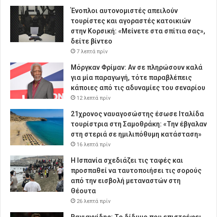
Ένοπλοι αυτονομιστές απειλούν
τουρίστες και αγοραστές κατοικιών
στην Κορσική: «Μείνετε στα σπίτια σας»,
δείτε βίντεο
7 λεπτά πρίν
Μόργκαν Φρίμαν: Αν σε πληρώσουν καλά
για μία παραγωγή, τότε παραβλέπεις
κάποιες από τις αδυναμίες του σεναρίου
12 λεπτά πρίν
21χρονος ναυαγοσώστης έσωσε Ιταλίδα
τουρίστρια στη Σαμοθράκη: «Την έβγαλαν
στη στεριά σε ημιλιπόθυμη κατάσταση»
16 λεπτά πρίν
Η Ισπανία σχεδιάζει τις ταφές και
προσπαθεί να ταυτοποιήσει τις σορούς
από την εισβολή μεταναστών στη
Θέουτα
26 λεπτά πρίν