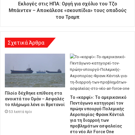
ύ
Εκλογές στις ΗΠΑ: Οργή για σχόλιο του Τζο
θ
Μπάιντεν – Αποκάλεσε «σκουπίδια» τους οπαδούς
υ
του Τραμπ
ν
σ
η
Σχετικά Άρθρα
Πλοίο δέχθηκε επίθεση στα
Το «καρφί»: Το αμερικανικό
ανοικτά του Ομάν – Ασφαλές
Πεντάγωνο κατηγορεί τον
το πλήρωμα λένε οι Βρετανοί
πρώην υπουργό Πολεμικής
53 λεπτά πρίν
Αεροπορίας Φρανκ Κένταλ
για τη διαρροή των
προβλημάτων ασφαλείας
στο νέο Air Force One