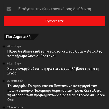
Εισάγετε
την
ηλεκτρονική
σας
διεύθυνση
Πιο Δημοφιλή
6 λεπτά πρίν
Πλοίο δέχθηκε επίθεση στα ανοικτά του Ομάν – Ασφαλές
το πλήρωμα λένε οι Βρετανοί
8 λεπτά πρίν
Χωρίς ενεργό μέτωπο η φωτιά σε χαμηλή βλάστηση στη
Σίνδο
22 λεπτά πρίν
Το «καρφί»: Το αμερικανικό Πεντάγωνο κατηγορεί τον
πρώην υπουργό Πολεμικής Αεροπορίας Φρανκ Κένταλ για
τη διαρροή των προβλημάτων ασφαλείας στο νέο Air Force
One
27 λεπτά πρίν