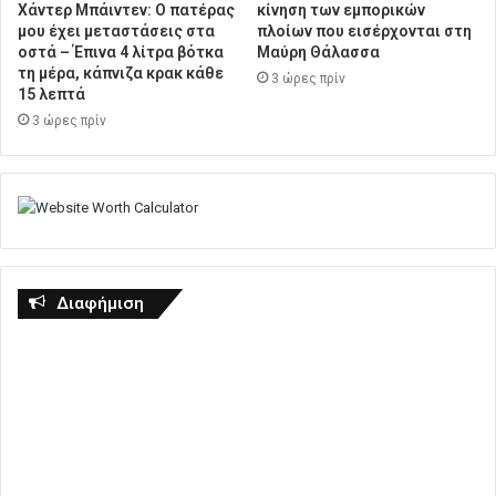
Χάντερ Μπάιντεν: Ο πατέρας
κίνηση των εμπορικών
μου έχει μεταστάσεις στα
πλοίων που εισέρχονται στη
οστά – Έπινα 4 λίτρα βότκα
Μαύρη Θάλασσα
τη μέρα, κάπνιζα κρακ κάθε
3 ώρες πρίν
15 λεπτά
3 ώρες πρίν
Διαφήμιση