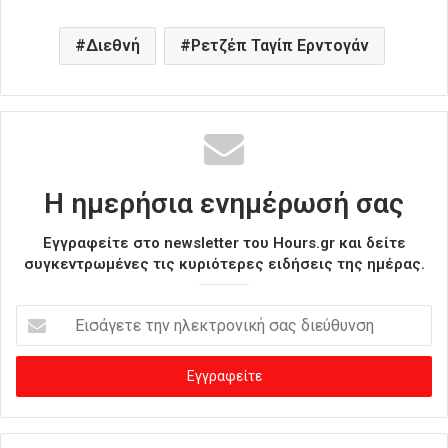
Διεθνή
Ρετζέπ Ταγίπ Ερντογάν
Η ημερήσια ενημέρωσή σας
Εγγραφείτε στο newsletter του Hours.gr και δείτε
συγκεντρωμένες τις κυριότερες ειδήσεις της ημέρας.
Ε
ι
σ
ά
γ
ε
τ