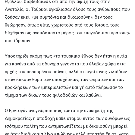
Εξάλλου, διαβεβαίωσε ότι από την άφιξή τους στην
Ανατολία, οι Τούρκοι αγκάλιασαν όλους τους ανθρώπους που
ζούσαν εκεί, «με συμπόνια και δικαιοσύνη», δεν τους
θεώρησαν, όπως είπε, χωριστούς από τους ίδιους, τους
δέχθηκαν ως αναπόσπαστο μέρος του «παγκόσμιου κράτους»
που ίδρυσαν.
Υποστήριξε ακόμη πως «το τουρκικό έθνος δεν ήταν η αιτία
για κανένα από τα οδυνηρά γεγονότα που έλαβαν χώρα στις
αρχές του περασμένου αιώνα», αλλά ότι «γείτονες χιλιάδων
ετών έπεσαν θύμα των υποσχέσεων, των ψεμάτων και των
προκλήσεων των ιμπεριαλιστών και γι’ αυτό πλήρωσαν το
τίμημα των δικών τους φιλοδοξιών και λαθών».
Ο Ερντογάν αναγνώρισε πως «μετά την ανακήρυξη της
Δημοκρατίας, η αποδοχή κάθε ατόμου εντός των συνόρων ως
ισότιμου πολίτη που αντιμετωπίζεται με δικαιοσύνη μπορεί
να ήταν διαδικασία λίγο επώδυνη» αλλά υποστήριξε ότι «στο