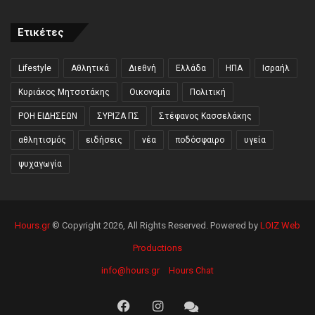
Ετικέτες
Lifestyle
Αθλητικά
Διεθνή
Ελλάδα
ΗΠΑ
Ισραήλ
Κυριάκος Μητσοτάκης
Οικονομία
Πολιτική
ΡΟΗ ΕΙΔΗΣΕΩΝ
ΣΥΡΙΖΑ ΠΣ
Στέφανος Κασσελάκης
αθλητισμός
ειδήσεις
νέα
ποδόσφαιρο
υγεία
ψυχαγωγία
Hours.gr
© Copyright 2026, All Rights Reserved. Powered by
LOIZ Web
Productions
info@hours.gr
Hours Chat
Facebook
Instagram
Hours