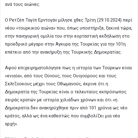
ανά τους αιώνες.
Ο Ρετζέπ Ταγίπ Ερντογάν μίλησε χθες Τρίτη (29.10.2024) περί
νέου «τουρκικού αιώνα» που, όπως υποστήριξε, ξεκινά τώρα,
στην πανηγυρική ομιλία του στην εορταστική εκδήλωση στο
προεδρικό μέγαρο στην Άγκυρα της Τουρκίας για την 101η
επέτειο από την ανακήρυξη της Τουρκικής Δημοκρατίας.
Αφού επιχειρηματολόγησε πως η ιστορία των Τούρκων είναι
«ενιαία», από τους Ούνους, τους Ουιγούρους και τους
Σελτζούκους μέχρι τους Οθωμανούς, έκρινε ότι η
Δημοκρατία της Τουρκίας είναι ο τελευταίος εκπρόσωπος
σειράς κρατών με ιστορία χιλιάδων χρόνων και ότι «η
Δημοκρατία δεν ανακηρύχθηκε πριν από 101 χρόνια ως νέο
κράτος, αλλά ως ένα καθεστώς που συμβολίζει μια νέα
αρχή».