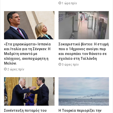
1 ώρα πρίν
«Στα χαρακώματα» Ισπανία
Σοκαριστικό βίντεο: Η στιγμή
και Ιταλία για τη Σένγκεν: Η
που ο 14χρονος ανοίγει πυρ
Μαδρίτη απαντά με
και σκορπάει τον θάνατο σε
ελέγχους, ανυποχώρητη η
σχολείο στη Ταϊλάνδη
Μελόνι
3 ώρες πρίν
2 ώρες πρίν
Συνέντευξη ποταμός του
Η Τουρκία περιορίζει την