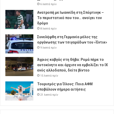
6 λεπτά πρίν
Ανατροπή με Ιωαννίδη στη Σπόρτινγκ –
Το περιστατικό που του… ανοίγει τον
δρόμο
8 λεπτά πρίν
Συνελήφθη στη Γερμανία μέλος της
οργάνωσης των τσιγαράδων του «Έντικ»
9 λεπτά πρίν
Άγριος καβγάς στη Θήβα: Ρομά πήρε το
αυτοκίνητο και άρχισε να εμβολίζει το ΙΧ
ενός αλλοδαπού, δείτε βίντεο
15 λεπτά πρίν
Τουρισμός για Όλους: Ποια ΑΦΜ
υποβάλουν σήμερα αιτήσεις
21 λεπτά πρίν