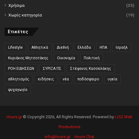
Χρήσιμα
(35)
Χωρίς κατηγορία
(19)
Ετικέτες
Lifestyle
Αθλητικά
Διεθνή
Ελλάδα
ΗΠΑ
Ισραήλ
Κυριάκος Μητσοτάκης
Οικονομία
Πολιτική
ΡΟΗ ΕΙΔΗΣΕΩΝ
ΣΥΡΙΖΑ ΠΣ
Στέφανος Κασσελάκης
αθλητισμός
ειδήσεις
νέα
ποδόσφαιρο
υγεία
ψυχαγωγία
Hours.gr
© Copyright 2026, All Rights Reserved. Powered by
LOIZ Web
Productions
info@hours.gr
Hours Chat