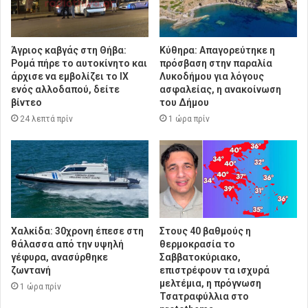
Άγριος καβγάς στη Θήβα:
Κύθηρα: Απαγορεύτηκε η
Ρομά πήρε το αυτοκίνητο και
πρόσβαση στην παραλία
άρχισε να εμβολίζει το ΙΧ
Λυκοδήμου για λόγους
ενός αλλοδαπού, δείτε
ασφαλείας, η ανακοίνωση
βίντεο
του Δήμου
24 λεπτά πρίν
1 ώρα πρίν
Χαλκίδα: 30χρονη έπεσε στη
Στους 40 βαθμούς η
θάλασσα από την υψηλή
θερμοκρασία το
γέφυρα, ανασύρθηκε
Σαββατοκύριακο,
ζωντανή
επιστρέφουν τα ισχυρά
μελτέμια, η πρόγνωση
1 ώρα πρίν
Τσατραφύλλια στο