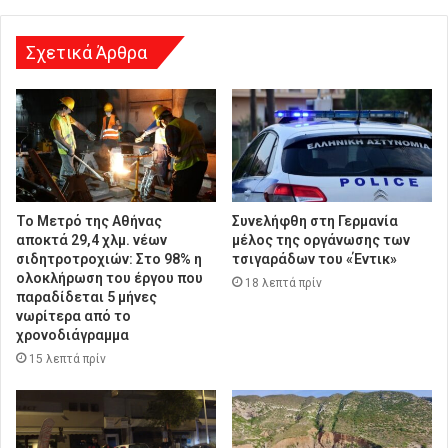
Σχετικά Άρθρα
Το Μετρό της Αθήνας
Συνελήφθη στη Γερμανία
αποκτά 29,4 χλμ. νέων
μέλος της οργάνωσης των
σιδητροτροχιών: Στο 98% η
τσιγαράδων του «Έντικ»
ολοκλήρωση του έργου που
18 λεπτά πρίν
παραδίδεται 5 μήνες
νωρίτερα από το
χρονοδιάγραμμα
15 λεπτά πρίν