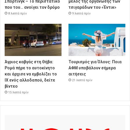
Σπόρτινγκ – Το περιστατικό
μέλος της οργάνωσης των
που του… ανοίγει τον δρόμο
τσιγαράδων του «Έντικ»
8 λεπτά πρίν
9 λεπτά πρίν
Άγριος καβγάς στη Θήβα:
Τουρισμός για Όλους: Ποια
Ρομά πήρε το αυτοκίνητο
ΑΦΜ υποβάλουν σήμερα
και άρχισε να εμβολίζει το
αιτήσεις
ΙΧ ενός αλλοδαπού, δείτε
21 λεπτά πρίν
βίντεο
15 λεπτά πρίν