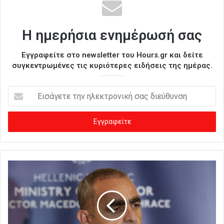
Η ημερήσια ενημέρωσή σας
Εγγραφείτε στο newsletter του Hours.gr και δείτε
συγκεντρωμένες τις κυριότερες ειδήσεις της ημέρας.
Ε
ι
σ
ά
γ
ε
τ
ε
τ
η
ν
η
λ