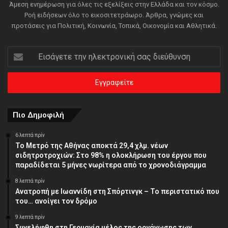
Άμεση ενημέρωση για όλες τις εξελίξεις στην Ελλάδα και τον κόσμο.
Ροή ειδήσεων όλο το εικοσιτετράωρο. Άρθρα, γνώμες και
προτάσεις για Πολιτική, Κοινωνία, Τοπικά, Οικονομία και Αθλητικά.
Εισάγετε
την
ηλεκτρονική
σας
διεύθυνση
Πιο Δημοφιλή
6 λεπτά πρίν
Το Μετρό της Αθήνας αποκτά 29,4 χλμ. νέων
σιδητροτροχιών: Στο 98% η ολοκλήρωση του έργου που
παραδίδεται 5 μήνες νωρίτερα από το χρονοδιάγραμμα
8 λεπτά πρίν
Ανατροπή με Ιωαννίδη στη Σπόρτινγκ – Το περιστατικό που
του… ανοίγει τον δρόμο
9 λεπτά πρίν
Συνελήφθη στη Γερμανία μέλος της οργάνωσης των