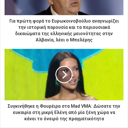
ε
κ
τ
ρ
Για πρώτη φορά το Ευρωκοινοβούλιο αναγνωρίζει
ο
την ιστορική παρουσία και τα περιουσιακά
ν
δικαιώματα της ελληνικής μειονότητας στην
ι
Αλβανία, λέει ο Μπελέρης
κ
ή
σ
α
ς
δ
ι
ε
ύ
θ
υ
Συγκινήθηκε η Φουρέιρα στα Mad VMA: Δώσατε την
ν
ευκαιρία στη μικρή Ελένη από μία ξένη χώρα να
σ
κάνει το όνειρό της πραγματικότητα
η