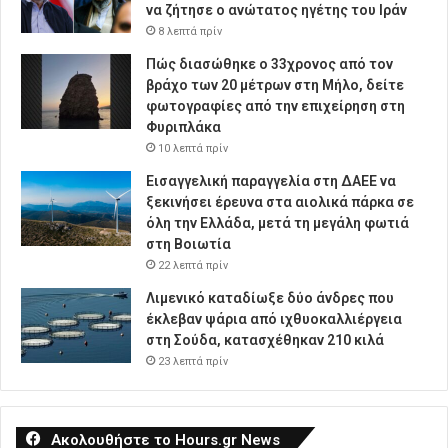
να ζήτησε ο ανώτατος ηγέτης του Ιράν
8 λεπτά πρίν
Πώς διασώθηκε ο 33χρονος από τον
βράχο των 20 μέτρων στη Μήλο, δείτε
φωτογραφίες από την επιχείρηση στη
Φυριπλάκα
10 λεπτά πρίν
Εισαγγελική παραγγελία στη ΔΑΕΕ να
ξεκινήσει έρευνα στα αιολικά πάρκα σε
όλη την Ελλάδα, μετά τη μεγάλη φωτιά
στη Βοιωτία
22 λεπτά πρίν
Λιμενικό καταδίωξε δύο άνδρες που
έκλεβαν ψάρια από ιχθυοκαλλιέργεια
στη Σούδα, κατασχέθηκαν 210 κιλά
23 λεπτά πρίν
Ακολουθήστε το Hours.gr News