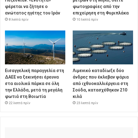
Πεζεσκιάν: «Ενότητα»
μέτρων στη Μήλο, δείτε
φέρεται να ζήτησε ο
φωτογραφίες από την
ανώτατος ηγέτης του Ιράν
επιχείρηση στη Φυριπλάκα
8 λεπτά πρίν
10 λεπτά πρίν
Εισαγγελική παραγγελία στη
Λιμενικό καταδίωξε δύο
ΔΑΕΕ να ξεκινήσει έρευνα
άνδρες που έκλεβαν ψάρια
στα αιολικά πάρκα σε όλη
από ιχθυοκαλλιέργεια στη
την Ελλάδα, μετά τη μεγάλη
Σούδα, κατασχέθηκαν 210
φωτιά στη Βοιωτία
κιλά
22 λεπτά πρίν
23 λεπτά πρίν