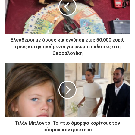
ν
η
λ
ε
κ
τ
ρ
Ελεύθεροι με όρους και εγγύηση έως 50.000 ευρώ
ο
τρεις κατηγορούμενοι για ρευματοκλοπές στη
ν
Θεσσαλονίκη
ι
κ
ή
σ
α
ς
δ
ι
ε
ύ
θ
Τιλάν Μπλοντό: Το «πιο όμορφο κορίτσι στον
υ
κόσμο» παντρεύτηκε
ν