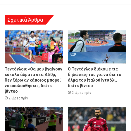
σ
η
Σχετικά Άρθρα
Τεντόγλου: «Θα μου βγαίνουν
Ο Τεντόγλου διέκοψε τις
εύκολα άλματα στα 8.50μ,
δηλώσεις του για να δει το
δεν ξέρω αν κάποιος μπορεί
άλμα του Ιταλού Ιντσόλι,
να ακολουθήσει», δείτε
δείτε βίντεο
βίντεο
2 ώρες πρίν
2 ώρες πρίν