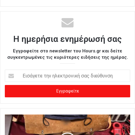
Η ημερήσια ενημέρωσή σας
Εγγραφείτε στο newsletter του Hours.gr και δείτε
συγκεντρωμένες τις κυριότερες ειδήσεις της ημέρας.
Ε
ι
σ
ά
γ
ε
τ
ε
τ
η