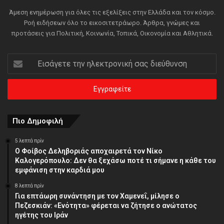
Άμεση ενημέρωση για όλες τις εξελίξεις στην Ελλάδα και τον κόσμο.
Ροή ειδήσεων όλο το εικοσιτετράωρο. Άρθρα, γνώμες και
προτάσεις για Πολιτική, Κοινωνία, Τοπικά, Οικονομία και Αθλητικά.
Εισάγετε
την
ηλεκτρονική
σας
διεύθυνση
Πιο Δημοφιλή
5 λεπτά πρίν
Ο Φοίβος Δεληβοριάς αποχαιρετά τον Νίκο
Καλογερόπουλο: Δεν θα ξεχάσω ποτέ τι σήμανε η κάθε του
εμφάνιση στην καρδιά μου
8 λεπτά πρίν
Για επτάωρη συνάντηση με τον Χαμενεΐ, μίλησε ο
Πεζεσκιάν: «Ενότητα» φέρεται να ζήτησε ο ανώτατος
ηγέτης του Ιράν